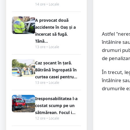
14 ore • Locale
A provocat două
accidente în Oaș și a
Astfel "neres
încercat să fugă.
Tână...
întâlnire sa
13 ore • Locale
drumuri pub
de penalizar
Caz șocant în țară.
Bătrână îngropată în
În trecut, le
curtea casei pentru...
întâlnire sa
13 ore • Locale
drumurile ex
Iresponsabilitatea l-a
costat scump pe un
sătmărean. Focul i...
12 ore • Locale