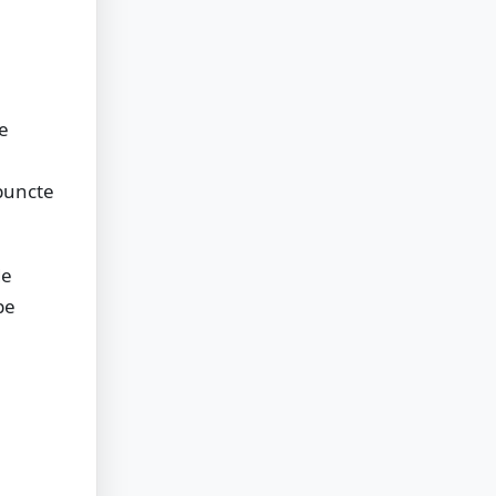
de
e
puncte
de
pe