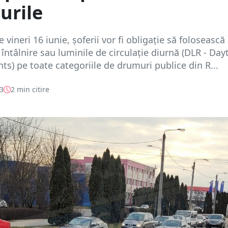
urile
vineri 16 iunie, șoferii vor fi obligație să folosească
 întâlnire sau luminile de circulație diurnă (DLR - Da
hts) pe toate categoriile de drumuri publice din R...
23
2 min citire