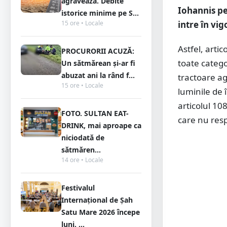
agravează. Debite
Iohannis pe
istorice minime pe S...
intre în vig
15 ore • Locale
Astfel, artic
PROCURORII ACUZĂ:
toate catego
Un sătmărean și-ar fi
abuzat ani la rând f...
tractoare agr
15 ore • Locale
luminile de 
articolul 108
FOTO. SULTAN EAT-
care nu resp
DRINK, mai aproape ca
niciodată de
sătmăren...
14 ore • Locale
Festivalul
Internațional de Șah
Satu Mare 2026 începe
luni. ...