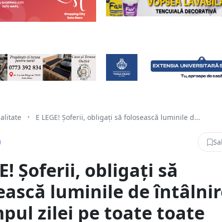
alitate
•
E LEGE! Șoferii, obligați să folosească luminile d...
Sa
E! Șoferii, obligați să
ească luminile de întâlni
mpul zilei pe toate toate