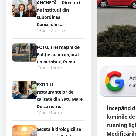
ANCHETĂ | Directori
de instituții din
subordinea
Consiliului...
19 ore • Anchete
FOTO. Trei mașini de
Poliție au înconjurat
un autobuz, în mu...
19 ore • Locale
EXODUL
restaurantelor de
calitate din Satu Mare.
De ce nu re...
Începând de 
17 ore • Locale
luminile de
running lig
Seceta hidrologică se
Modificăril