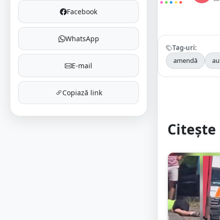
Facebook
WhatsApp
Tag-uri:
amendă
au
E-mail
Copiază link
Citește 