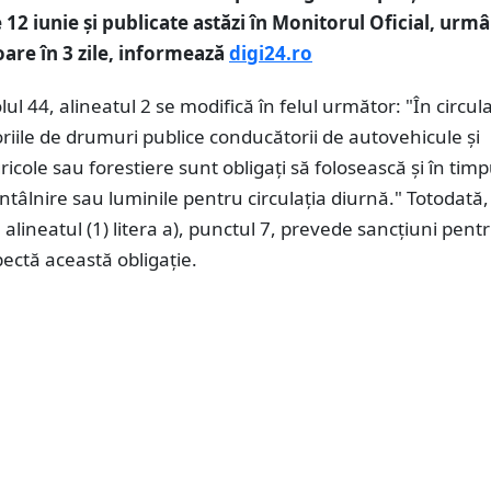
 12 iunie și publicate astăzi în Monitorul Oficial, urm
oare în 3 zile, informează
digi24.ro
olul 44, alineatul 2 se modifică în felul următor: "În circul
riile de drumuri publice conducătorii de autovehicule și
icole sau forestiere sunt obligați să folosească și în timpu
întâlnire sau luminile pentru circulația diurnă." Totodată,
 alineatul (1) litera a), punctul 7, prevede sancțiuni pentr
ectă această obligație.