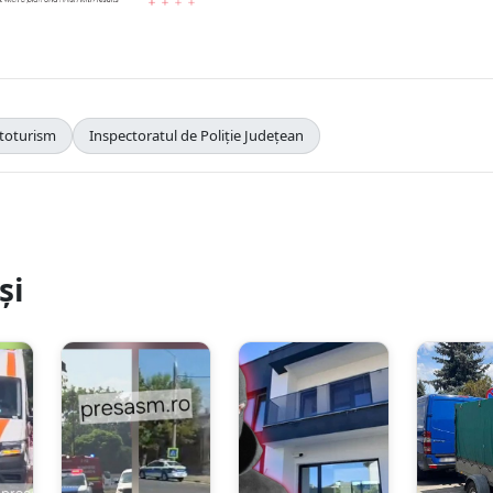
toturism
Inspectoratul de Poliție Județean
și