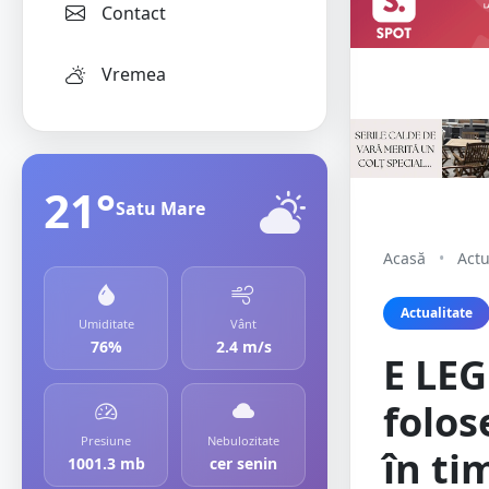
Contact
Vremea
21°
Satu Mare
Acasă
•
Actu
Actualitate
Umiditate
Vânt
76%
2.4 m/s
E LEG
folos
Presiune
Nebulozitate
în ti
1001.3 mb
cer senin