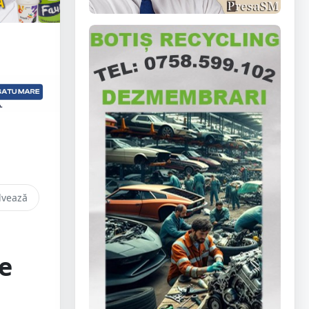
lvează
re