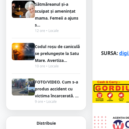
Sătmăreanul și-a
scuipat și amenințat
mama. Femeii a ajuns
s...
12 ore • Locale
Codul roșu de caniculă
SURSA:
digi
se prelungește la Satu
Mare. Avertiza...
10 ore • Locale
FOTO/VIDEO. Cum s-a
produs accident cu
victima încarcerată. ...
9 ore • Locale
Distribuie