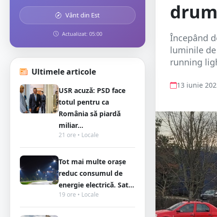
drum
Vânt din Est
Actualizat: 05:00
Începând de 
luminile de
running lig
Ultimele articole
13 iunie 20
USR acuză: PSD face
totul pentru ca
România să piardă
miliar...
21 ore • Locale
Tot mai multe orașe
reduc consumul de
energie electrică. Sat...
19 ore • Locale