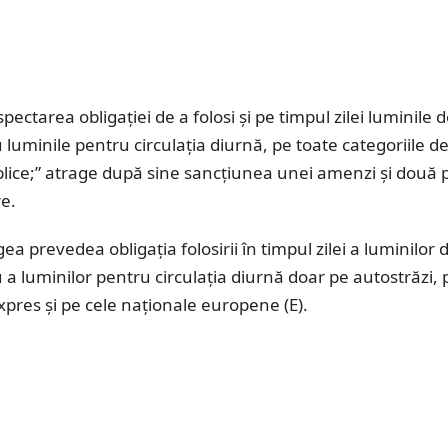
pectarea obligației de a folosi și pe timpul zilei luminile 
u luminile pentru circulația diurnă, pe toate categoriile d
lice;” atrage după sine sancțiunea unei amenzi și două 
e.
gea prevedea obligaţia folosirii în timpul zilei a luminilor 
u a luminilor pentru circulaţia diurnă doar pe autostrăzi, 
pres şi pe cele naţionale europene (E).