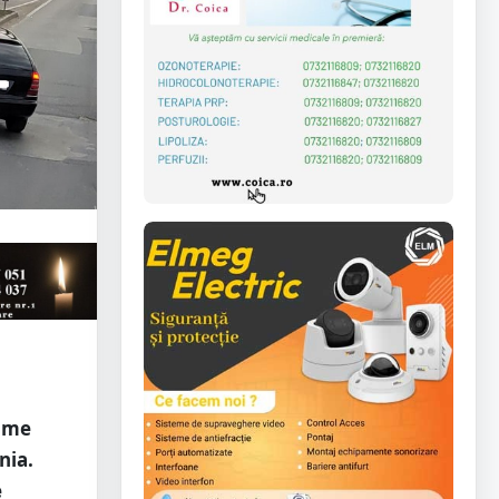
time
nia.
e