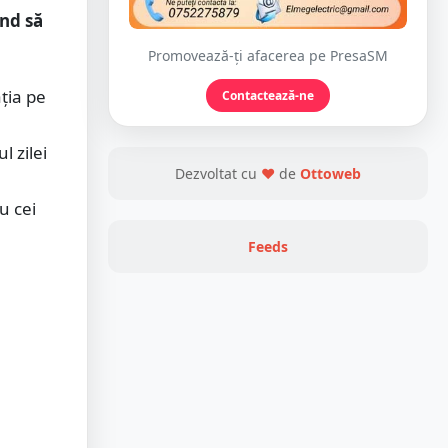
ând să
Promovează-ți afacerea pe PresaSM
ația pe
Contactează-ne
l zilei
Dezvoltat cu
❤
de
Ottoweb
u cei
Feeds