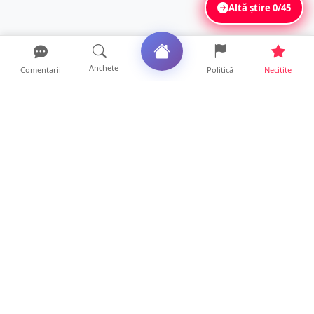
Altă știre
0/45
Anchete
Comentarii
Politică
Necitite
Ultimele articole
Se extinde unul dintre cele mai cunoscute
lanțuri locale din...
12 ore • Locale
VIDEO. Echipajul unei ambulanțe aflate în
misiune, atacat cu...
10 ore • Locale
Un nou val de aer african va cuprinde țara.
Prognoza meteo p...