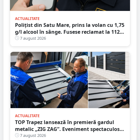
ACTUALITATE
Polițist din Satu Mare, prins la volan cu 1,75
g/l alcool în sânge. Fusese reclamat la 112
că circula pe contrasens
7 august 2026
ACTUALITATE
TOP Trapez lansează în premieră gardul
metalic „ZIG ZAG”. Eveniment spectaculos
în Grădina Romei
7 august 2026