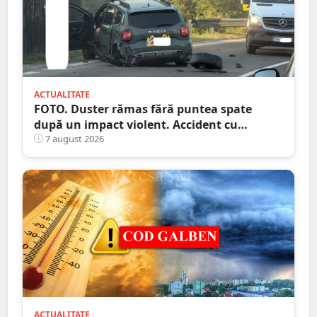
ACTUALITATE
FOTO. Duster rămas fără puntea spate
după un impact violent. Accident cu
implicarea unei mașini din Satu Mare
7 august 2026
ACTUALITATE