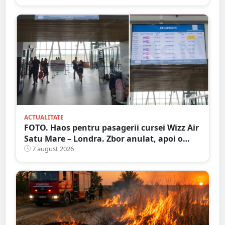
ACTUALITATE
FOTO. Haos pentru pasagerii cursei Wizz Air
Satu Mare – Londra. Zbor anulat, apoi o
nouă întârziere. Fără explicații clare
7 august 2026