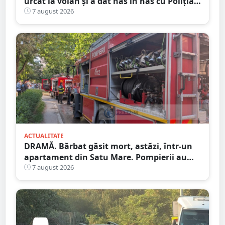
urcat la volan și a dat nas în nas cu Poliția
Satu Mare
7 august 2026
ACTUALITATE
DRAMĂ. Bărbat găsit mort, astăzi, într-un
apartament din Satu Mare. Pompierii au
spart ușa
7 august 2026