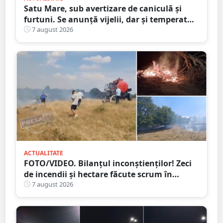
Satu Mare, sub avertizare de caniculă și
furtuni. Se anunță vijelii, dar și temperaturi
ridicate. Avertizarea ANM
7 august 2026
ACTUALITATE
FOTO/VIDEO. Bilanțul inconștienților! Zeci
de incendii și hectare făcute scrum în
județul Satu Mare
7 august 2026