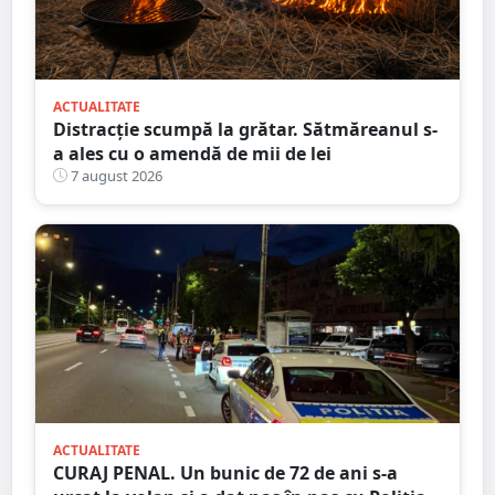
ACTUALITATE
Distracție scumpă la grătar. Sătmăreanul s-
a ales cu o amendă de mii de lei
7 august 2026
ACTUALITATE
CURAJ PENAL. Un bunic de 72 de ani s-a