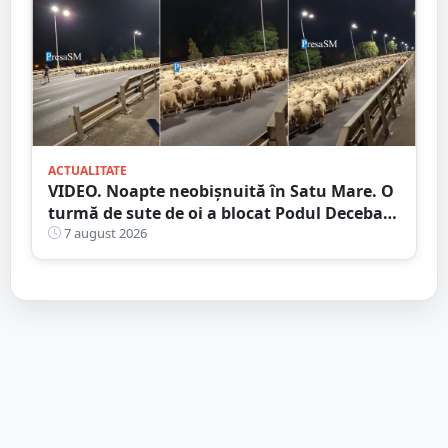
ACTUALITATE
VIDEO. Noapte neobișnuită în Satu Mare. O
turmă de sute de oi a blocat Podul Decebal.
Gest de apreciat al ciobanului
7 august 2026