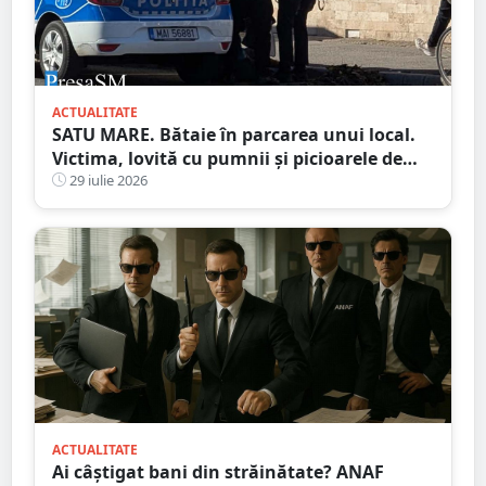
ACTUALITATE
SATU MARE. Bătaie în parcarea unui local.
Victima, lovită cu pumnii și picioarele de
trei agresori
29 iulie 2026
ACTUALITATE
Ai câștigat bani din străinătate? ANAF