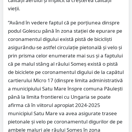
calității aerului și implicit la creșterea calității
vieții.
”Având în vedere faptul că pe porțiunea dinspre
podul Golescu până în zona stației de epurare pe
coronamentul digului există pistă de bicicliști
asigurându-se astfel circulație pietonală și velo și
prin prisma celor enumerate mai sus și a faptului
că pe malul stâng al râului Someș există o pistă
de biciclete pe coronamentul digului de la capătul
cartierului Micro 17 (dinspre limita administrativă
a municipiului Satu Mare înspre comuna Păulești
până la limita frontierei cu Ungaria se poate
afirma că în viitorul apropiat 2024-2025
municipiul Satu Mare va avea asigurate trasee
pietonale și velo pe coronamentul digurilor de pe
ambele maluri ale râului Someș în zona