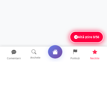
Altă știre
0/56
Anchete
Comentarii
Politică
Necitite
Ultimele articole
La ce ore va putea fi observată eclipsa de
soare la Satu Mar...
12 ore • Life