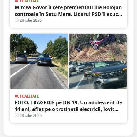
ACTUALITATE
Mircea Govor îi cere premierului Ilie Bolojan
controale în Satu Mare. Liderul PSD îl acuză
pe Adrian Cozma de presiuni politice și cere
28 iulie 2026
verificări ample
ACTUALITATE
FOTO. TRAGEDIE pe DN 19. Un adolescent de
14 ani, aflat pe o trotinetă electrică, lovit
mortal de o mașină
28 iulie 2026