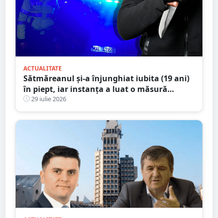
ACTUALITATE
Sătmăreanul și-a înjunghiat iubita (19 ani)
în piept, iar instanța a luat o măsură
radicală
29 iulie 2026