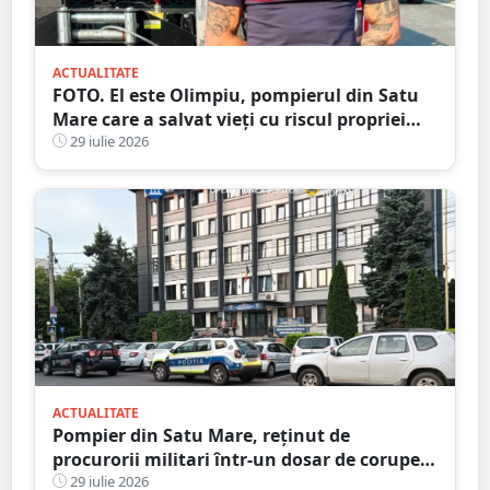
ACTUALITATE
FOTO. El este Olimpiu, pompierul din Satu
Mare care a salvat vieți cu riscul propriei
vieți
29 iulie 2026
ACTUALITATE
Pompier din Satu Mare, reținut de
procurorii militari într-un dosar de corupere
sexuală a minorilor. Este și antrenor la un
29 iulie 2026