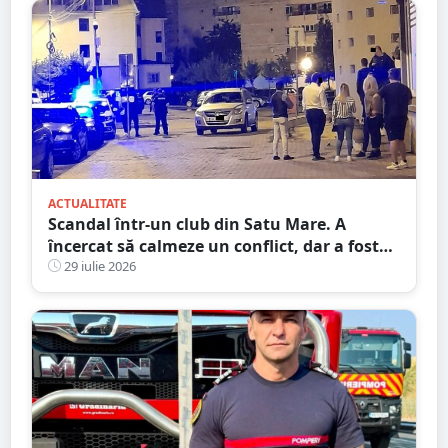
ACTUALITATE
Scandal într-un club din Satu Mare. A
încercat să calmeze un conflict, dar a fost
pus la pământ cu un singur pumn
29 iulie 2026