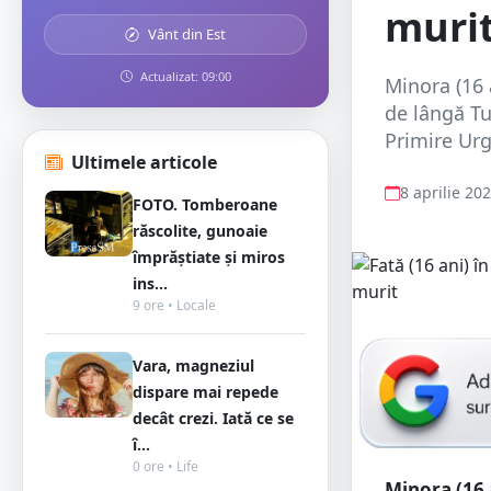
muri
Vânt din Est
Actualizat: 09:00
Minora (16
de lângă Tu
Primire Urg
Ultimele articole
8 aprilie 20
FOTO. Tomberoane
răscolite, gunoaie
împrăștiate și miros
ins...
9 ore • Locale
Vara, magneziul
dispare mai repede
decât crezi. Iată ce se
î...
0 ore • Life
Minora (16 