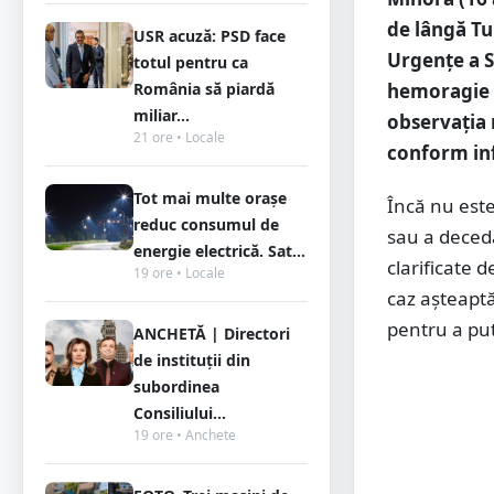
de lângă Tu
USR acuză: PSD face
Urgențe a S
totul pentru ca
hemoragie d
România să piardă
miliar...
observația 
21 ore • Locale
conform in
Tot mai multe orașe
Încă nu este
reduc consumul de
sau a deceda
energie electrică. Sat...
clarificate d
19 ore • Locale
caz așteaptă
pentru a put
ANCHETĂ | Directori
de instituții din
subordinea
Consiliului...
19 ore • Anchete