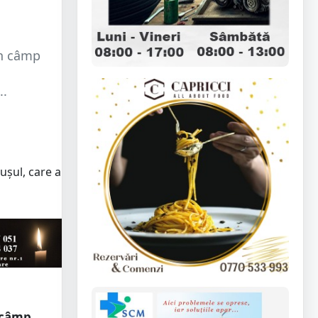
un câmp
..
n câmp