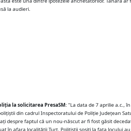
asta este una dintre ipotezele anchetatorilor. Tânăra ar f
usă la audieri.
liția la solicitarea PresaSM
: "La data de 7 aprilie a.c., în
polițiștii din cadrul Inspectoratului de Poliție Județean Sa
zați despre faptul că un nou-născut ar fi fost găsit deceda
t în afara localității Turț. Polițiștii sosiți la fața locului au