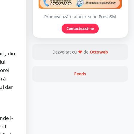
Promovează-ți afacerea pe PresaSM
Contactează-ne
Dezvoltat cu
❤
de
Ottoweb
rț, din
iul
orei
Feeds
ără
ui dar
nde l-
ent