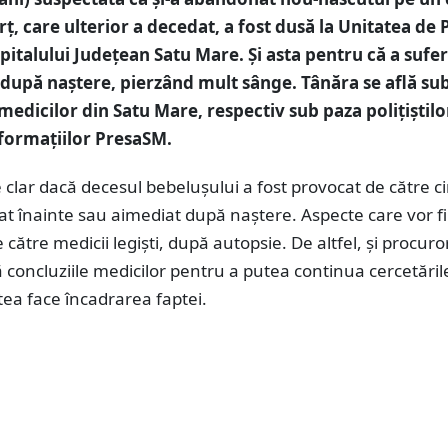
rț, care ulterior a decedat, a fost dusă la Unitatea de 
pitalului Județean Satu Mare. Și asta pentru că a sufer
upă naștere, pierzând mult sânge. Tânăra se află su
medicilor din Satu Mare, respectiv sub paza polițiștilo
formațiilor PresaSM.
 clar dacă decesul bebelușului a fost provocat de către c
t înainte sau aimediat după naștere. Aspecte care vor fi
e către medicii legiști, după autopsie. De altfel, și procuro
 concluziile medicilor pentru a putea continua cercetările
ea face încadrarea faptei.