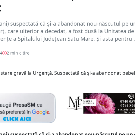
t
 ani) suspectată că și-a abandonat nou-născutul pe 
rț, care ulterior a decedat, a fost dusă la Unitatea de
ențe a Spitalului Județean Satu Mare. Și asta pentru .
24
2 min citire
ani) suspectată că și-a abandonat nou-născutul pe u