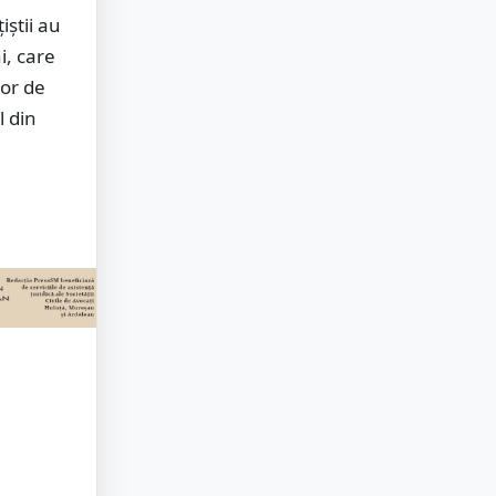
iștii au
i, care
lor de
l din