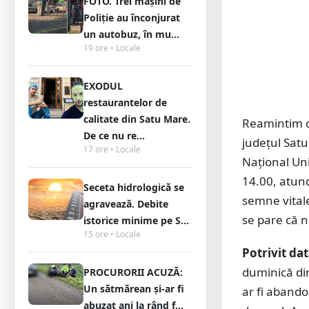
FOTO. Trei mașini de
Poliție au înconjurat
un autobuz, în mu...
19 ore • Locale
EXODUL
restaurantelor de
calitate din Satu Mare.
Reamintim c
De ce nu re...
județul Sat
17 ore • Locale
Național Uni
14.00, atunc
Seceta hidrologică se
semne vitale
agravează. Debite
se pare că n
istorice minime pe S...
15 ore • Locale
Potrivit da
duminică dim
PROCURORII ACUZĂ:
Un sătmărean și-ar fi
ar fi abando
abuzat ani la rând f...