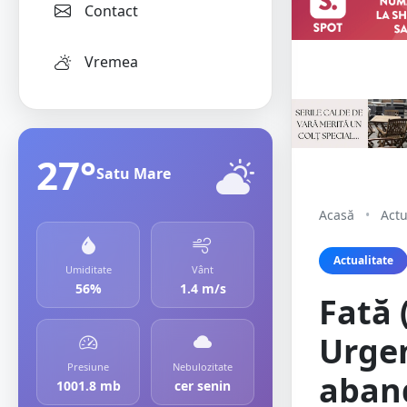
Contact
Vremea
27°
Satu Mare
Acasă
•
Actu
Actualitate
Umiditate
Vânt
56%
1.4 m/s
Fată 
Urgen
Presiune
Nebulozitate
aband
1001.8 mb
cer senin