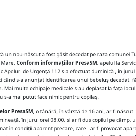
ă un nou-născut a fost găsit decedat pe raza comunei Tu
u Mare.
Conform informațiilor PresaSM,
apelul la Servic
c Apeluri de Urgență 112 s-a efectuat duminică , în jurul 
i când s-a anunțat identificarea unui bebeluș decedat, f
. Mai multe echipaje medicale s-au deplasat la fața locul
u s-a mai putut face nimic pentru copilaș.
telor PresaSM
, o tânără, în vârstă de 16 ani, ar fi născut
ineață, în jurul orei 08.00, și ar fi dus copilul pe câmp, u
nat în condiții aparent precare, care i-ar fi provocat apar