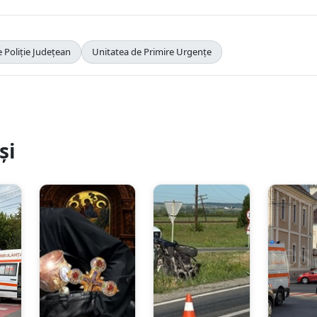
 Poliție Județean
Unitatea de Primire Urgențe
și