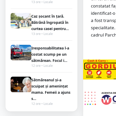
13 ore • Locale
constatat fa
identificat-
Caz șocant în țară.
a fost trans
Bătrână îngropată în
specialitate
curtea casei pentru...
13 ore • Locale
cadrul Parch
Iresponsabilitatea l-a
costat scump pe un
sătmărean. Focul i...
12 ore • Locale
Sătmăreanul și-a
scuipat și amenințat
mama. Femeii a ajuns
s...
12 ore • Locale