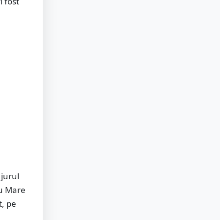
i fost
 jurul
tu Mare
t, pe