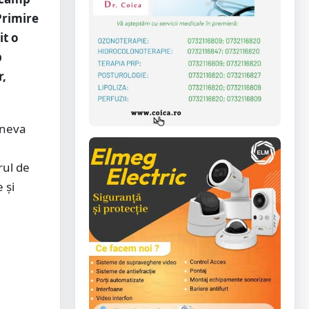
Primire
it o
b
r,
ineva
rul de
 și