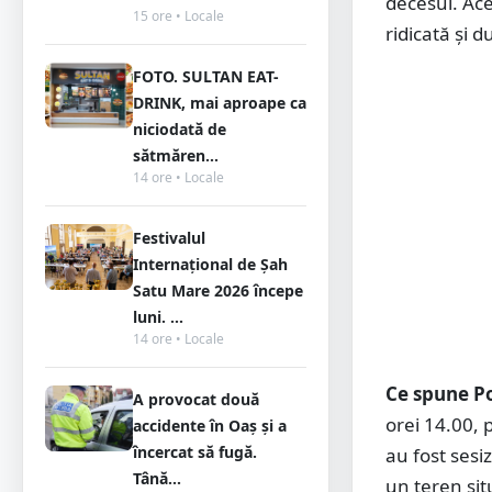
decesul. Ace
15 ore • Locale
ridicată și d
FOTO. SULTAN EAT-
DRINK, mai aproape ca
niciodată de
sătmăren...
14 ore • Locale
Festivalul
Internațional de Șah
Satu Mare 2026 începe
luni. ...
14 ore • Locale
Ce spune Po
A provocat două
orei 14.00, 
accidente în Oaș și a
încercat să fugă.
au fost sesi
Tână...
un teren situa