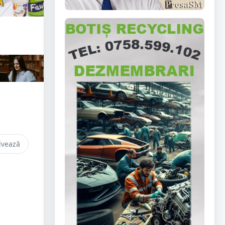
lvează