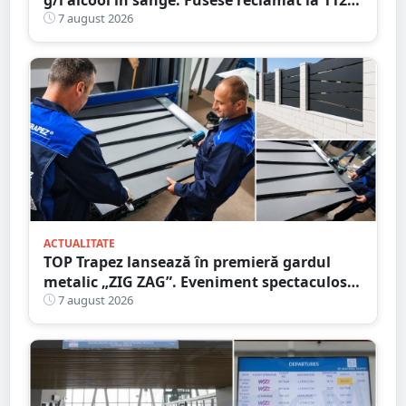
că circula pe contrasens
7 august 2026
ACTUALITATE
TOP Trapez lansează în premieră gardul
metalic „ZIG ZAG”. Eveniment spectaculos
în Grădina Romei
7 august 2026