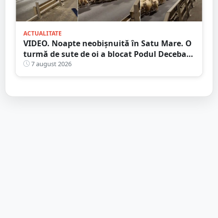
ACTUALITATE
VIDEO. Noapte neobișnuită în Satu Mare. O
turmă de sute de oi a blocat Podul Decebal.
Gest de apreciat al ciobanului
7 august 2026