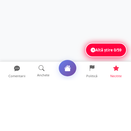
Altă știre
0/59
Anchete
Comentarii
Politică
Necitite
Ultimele articole
ANCHETĂ. Acuzații explozive la DGASPC
Satu Mare! Salarii uri...
18 ore • Anchete