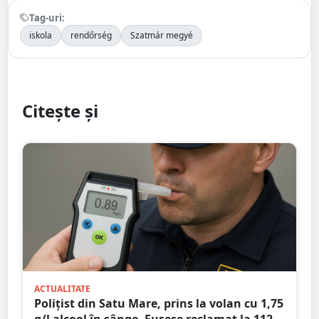
Tag-uri:
iskola
rendőrség
Szatmár megyé
Citește și
ACTUALITATE
Polițist din Satu Mare, prins la volan cu 1,75
g/l alcool în sânge. Fusese reclamat la 112