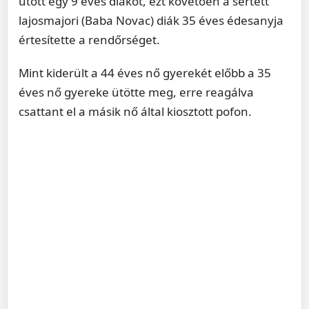
ütött egy 9 éves diákot, ezt követően a sértett
lajosmajori (Baba Novac) diák 35 éves édesanyja
értesítette a rendőrséget.
Mint kiderült a 44 éves nő gyerekét előbb a 35
éves nő gyereke ütötte meg, erre reagálva
csattant el a másik nő által kiosztott pofon.