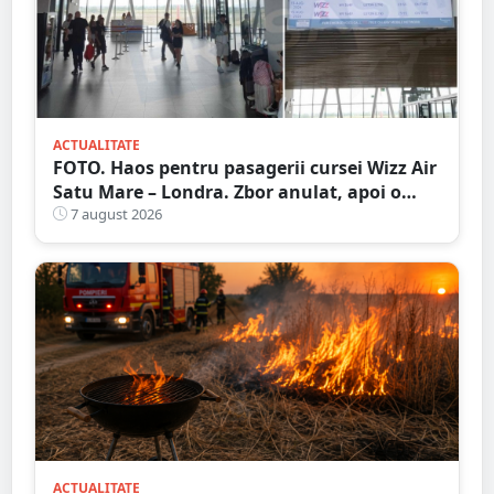
ACTUALITATE
FOTO. Haos pentru pasagerii cursei Wizz Air
Satu Mare – Londra. Zbor anulat, apoi o
nouă întârziere. Fără explicații clare
7 august 2026
ACTUALITATE