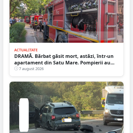
ACTUALITATE
DRAMĂ. Bărbat găsit mort, astăzi, într-un
apartament din Satu Mare. Pompierii au
spart ușa
7 august 2026