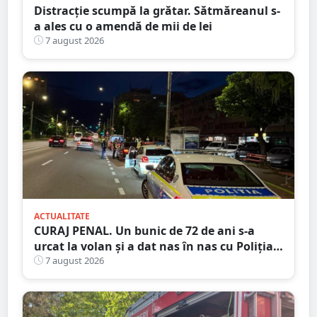
Distracție scumpă la grătar. Sătmăreanul s-
a ales cu o amendă de mii de lei
7 august 2026
ACTUALITATE
CURAJ PENAL. Un bunic de 72 de ani s-a
urcat la volan și a dat nas în nas cu Poliția
Satu Mare
7 august 2026