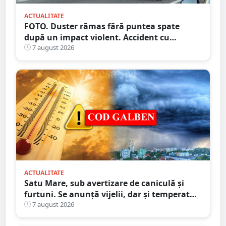
ACTUALITATE
FOTO. Duster rămas fără puntea spate
după un impact violent. Accident cu
implicarea unei mașini din Satu Mare
7 august 2026
ACTUALITATE
Satu Mare, sub avertizare de caniculă și
furtuni. Se anunță vijelii, dar și temperaturi
ridicate. Avertizarea ANM
7 august 2026