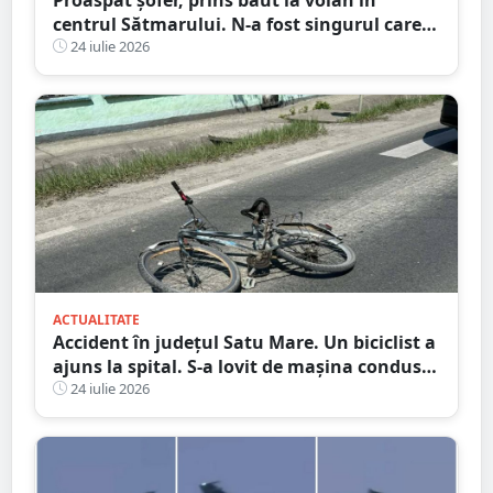
centrul Sătmarului. N-a fost singurul care a
călcat pe bec
24 iulie 2026
ACTUALITATE
Accident în județul Satu Mare. Un biciclist a
ajuns la spital. S-a lovit de mașina condusă
de un tânăr șofer
24 iulie 2026