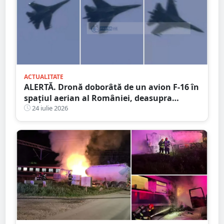
ACTUALITATE
ALERTĂ. Dronă doborâtă de un avion F-16 în
spațiul aerian al României, deasupra
județului Buzău
24 iulie 2026