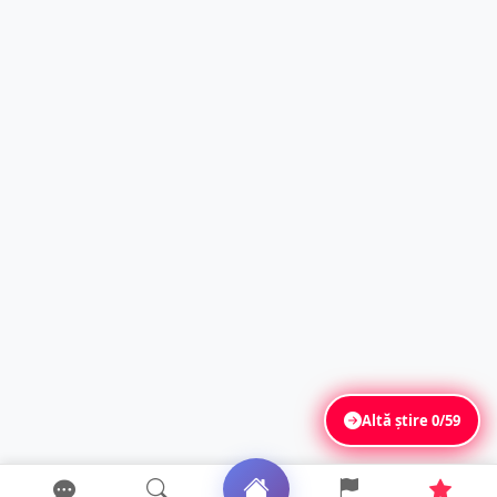
Altă știre
0/59