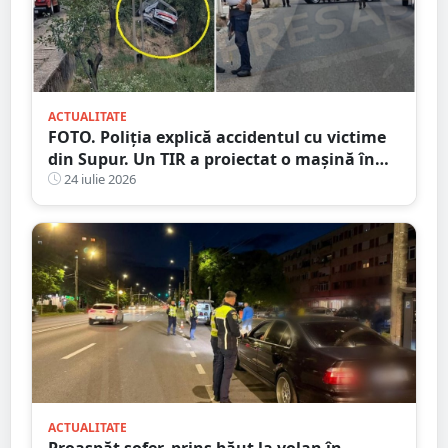
ACTUALITATE
FOTO. Poliția explică accidentul cu victime
din Supur. Un TIR a proiectat o mașină în
șanț
24 iulie 2026
ACTUALITATE
Proaspăt șofer, prins băut la volan în