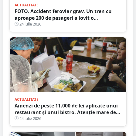
ACTUALITATE
FOTO. Accident feroviar grav. Un tren cu
aproape 200 de pasageri a lovit o
autocisternă, care a luat foc
24 iulie 2026
ACTUALITATE
Amenzi de peste 11.000 de lei aplicate unui
restaurant și unui bistro. Atenție mare de
unde mâncați
24 iulie 2026