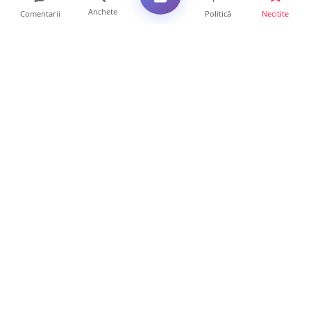
Anchete
Comentarii
Politică
Necitite
Ultimele articole
Servicii de TOP în sănătate! Centru de
recuperare medicală P...
16 ore • Locale
Profit pe seama neatenției șoferilor. Un site
din Ungaria vi...
14 ore • Life
Județul Satu Mare, codaș în regiune la
digitalizare. LISTA p...
14 ore • Locale
VIDEO. Soluție inedită împotriva arșiței. Ce