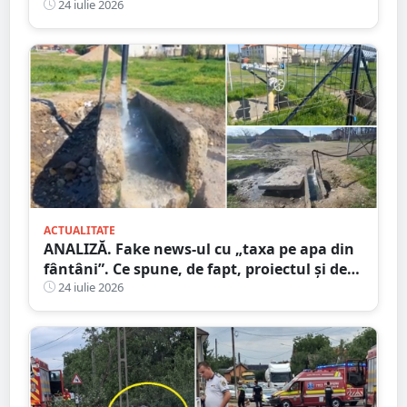
copac și un microbuz
24 iulie 2026
ACTUALITATE
ANALIZĂ. Fake news-ul cu „taxa pe apa din
fântâni”. Ce spune, de fapt, proiectul și de
unde a pornit dezinformarea
24 iulie 2026