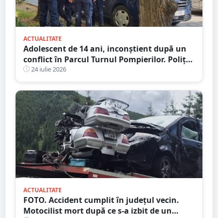
ACTUALITATE
Adolescent de 14 ani, inconștient după un
conflict în Parcul Turnul Pompierilor. Poliția
a deschis dosar penal
24 iulie 2026
ACTUALITATE
FOTO. Accident cumplit în județul vecin.
Motocilist mort după ce s-a izbit de un