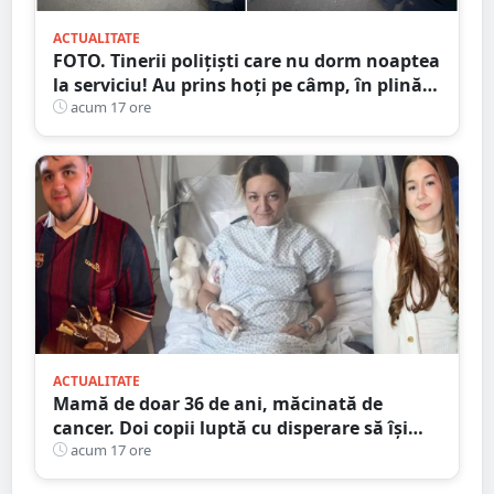
ACTUALITATE
FOTO. Tinerii polițiști care nu dorm noaptea
la serviciu! Au prins hoți pe câmp, în plină
noapte, în județul Satu Mare
acum 17 ore
ACTUALITATE
Mamă de doar 36 de ani, măcinată de
cancer. Doi copii luptă cu disperare să își
salveze mama: „Nu o lăsați să se stingă”
acum 17 ore