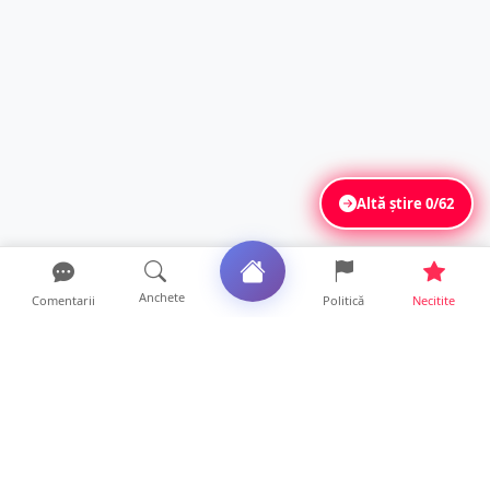
Altă știre
0/62
Anchete
Comentarii
Politică
Necitite
Ultimele articole
FOTO. Haos pentru pasagerii cursei Wizz Air
Satu Mare – Lond...
13 ore • Locale