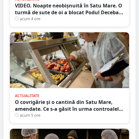
VIDEO. Noapte neobișnuită în Satu Mare. O
turmă de sute de oi a blocat Podul Decebal.
Gest de apreciat al ciobanului
acum 4 ore
ACTUALITATE
O covrigărie și o cantină din Satu Mare,
amendate. Ce s-a găsit în urma controalelor
DSVSA
acum 5 ore