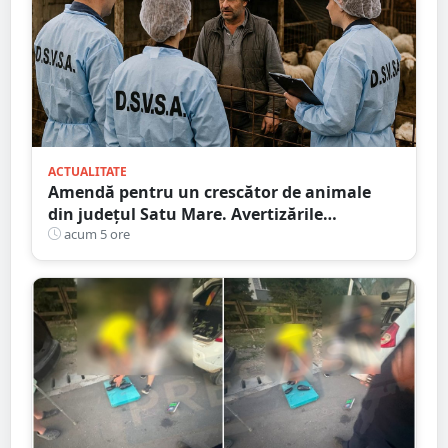
ACTUALITATE
Amendă pentru un crescător de animale
din județul Satu Mare. Avertizările
transmise de DSVSA
acum 5 ore