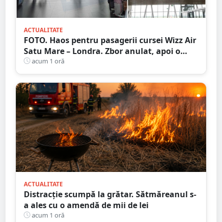
ACTUALITATE
FOTO. Haos pentru pasagerii cursei Wizz Air
Satu Mare – Londra. Zbor anulat, apoi o
nouă întârziere. Fără explicații clare
acum 1 oră
ACTUALITATE
Distracție scumpă la grătar. Sătmăreanul s-
a ales cu o amendă de mii de lei
acum 1 oră