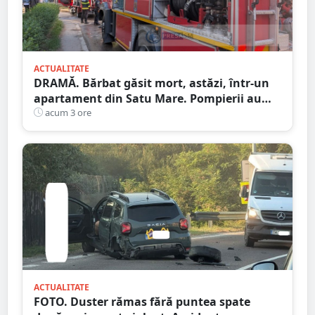
ACTUALITATE
DRAMĂ. Bărbat găsit mort, astăzi, într-un
apartament din Satu Mare. Pompierii au
spart ușa
acum 3 ore
ACTUALITATE
FOTO. Duster rămas fără puntea spate