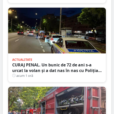
ACTUALITATE
CURAJ PENAL. Un bunic de 72 de ani s-a
urcat la volan și a dat nas în nas cu Poliția
Satu Mare
acum 1 oră