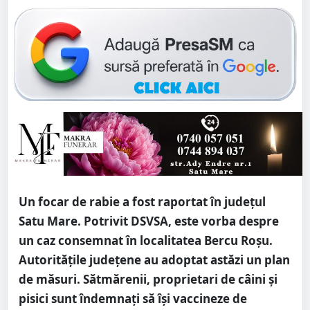
Un focar de rabie a fost raportat în județul
Satu Mare. Potrivit DSVSA, este vorba despre
un caz consemnat în localitatea Bercu Roșu.
Autoritățile județene au adoptat astăzi un plan
de măsuri. Sătmărenii, proprietari de câini și
pisici sunt îndemnați să își vaccineze de