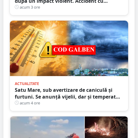
după un impact violent. Accident cu
implicarea unei mașini din Satu Mare
acum 3 ore
ACTUALITATE
Satu Mare, sub avertizare de caniculă și
furtuni. Se anunță vijelii, dar și temperaturi
ridicate. Avertizarea ANM
acum 4 ore