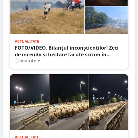
ACTUALITATE
FOTO/VIDEO. Bilanțul inconștienților! Zeci
de incendii și hectare făcute scrum în
județul Satu Mare
acum 4 ore
ACTUALITATE