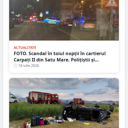
ACTUALITATE
FOTO. Scandal în toiul nopții în cartierul
Carpați II din Satu Mare. Polițiștii și
jandarmii au intervenit după un apel la 112
18 iulie 2026