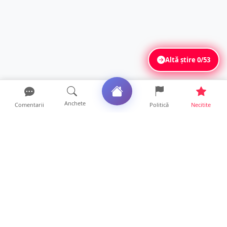
Altă știre
0/53
Anchete
Comentarii
Politică
Necitite
Ultimele articole
Polițist din Satu Mare, prins la volan cu 1,75
g/l alcool în...
19 ore • Locale
TOP Trapez lansează în premieră gardul
metalic „ZIG ZAG”. Ev...