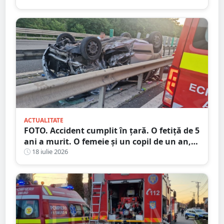
ACTUALITATE
FOTO. Accident cumplit în țară. O fetiță de 5
ani a murit. O femeie și un copil de un an,
la spital
18 iulie 2026