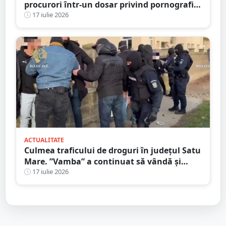
procurori într-un dosar privind pornografia
infantilă
17 iulie 2026
ACTUALITATE
Culmea traficului de droguri în județul Satu
Mare. ”Vamba” a continuat să vândă și
după ce a fost prins
17 iulie 2026