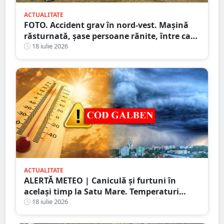
ACTUALITATE
FOTO. Accident grav în nord-vest. Mașină
răsturnată, șase persoane rănite, între care
doi copii
18 iulie 2026
ACTUALITATE
ALERTĂ METEO | Caniculă și furtuni în
același timp la Satu Mare. Temperaturi
extreme și avertizări de vijelii și grindină
18 iulie 2026