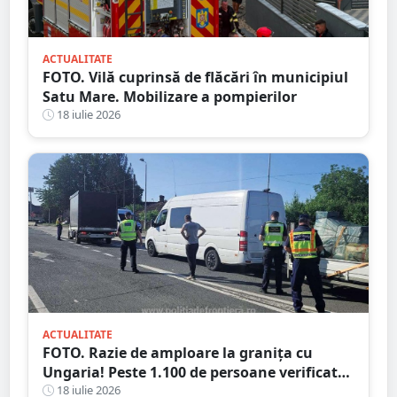
ACTUALITATE
FOTO. Vilă cuprinsă de flăcări în municipiul
Satu Mare. Mobilizare a pompierilor
18 iulie 2026
ACTUALITATE
FOTO. Razie de amploare la granița cu
Ungaria! Peste 1.100 de persoane verificate,
amenzi și dosare penale
18 iulie 2026