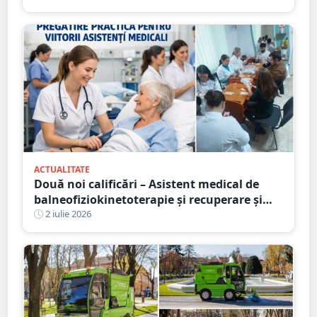
ACTUALITATE
Două noi calificări – Asistent medical de
balneofiziokinetoterapie și recuperare și
Asistent medical de radiologie – la Școala
2 iulie 2026
Postliceală „Henri Coandă” Satu Mare. Au
început înscrierile!