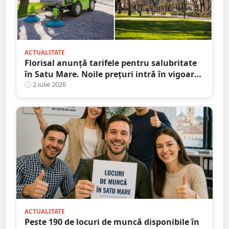
ACTUALITATE
Florisal anunță tarifele pentru salubritate
în Satu Mare. Noile prețuri intră în vigoare
de la 1 iulie
2 iulie 2026
ACTUALITATE
Peste 190 de locuri de muncă disponibile în