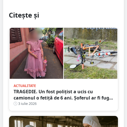
Citește și
ACTUALITATE
TRAGEDIE. Un fost polițist a ucis cu
camionul o fetiță de 6 ani. Șoferul ar fi fugit
de la locul accidentului
3 iulie 2026