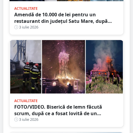
ACTUALITATE
Amendă de 10.000 de lei pentru un
restaurant din județul Satu Mare, după
verificările DSVSA
3 iulie 2026
ACTUALITATE
FOTO/VIDEO. Biserică de lemn făcută
scrum, după ce a fosat lovită de un
TRĂSNET
3 iulie 2026