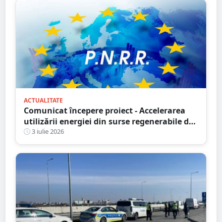
ACTUALITATE
Comunicat începere proiect - Accelerarea
utilizării energiei din surse regenerabile de
către proprietăți aparținând persoanelor
3 iulie 2026
fizice din județul Satu Mare - M SYS SRL