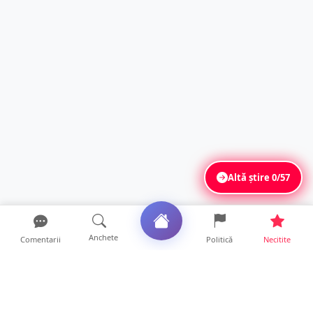
Altă știre
0/57
Anchete
Comentarii
Politică
Necitite
Ultimele articole