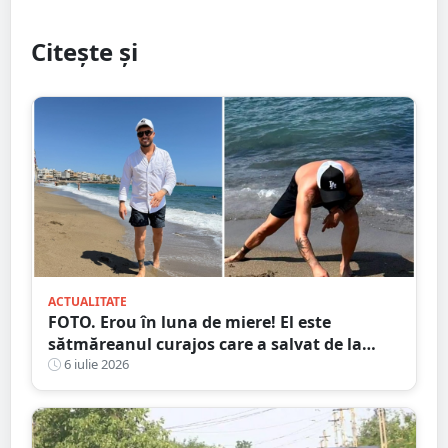
Citește și
ACTUALITATE
FOTO. Erou în luna de miere! El este
sătmăreanul curajos care a salvat de la
moarte o turistă în Creta
6 iulie 2026