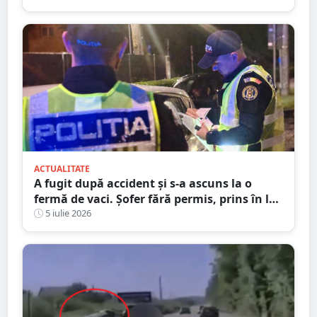
ACTUALITATE
A fugit după accident și s-a ascuns la o
fermă de vaci. Șofer fără permis, prins în la
Satu Mare
5 iulie 2026