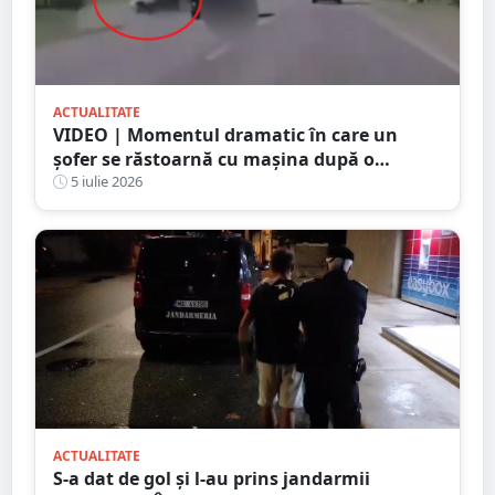
ACTUALITATE
VIDEO | Momentul dramatic în care un
șofer se răstoarnă cu mașina după o
depășire riscantă. Accidentul a fost surprins
5 iulie 2026
de camera de bord
ACTUALITATE
S-a dat de gol și l-au prins jandarmii