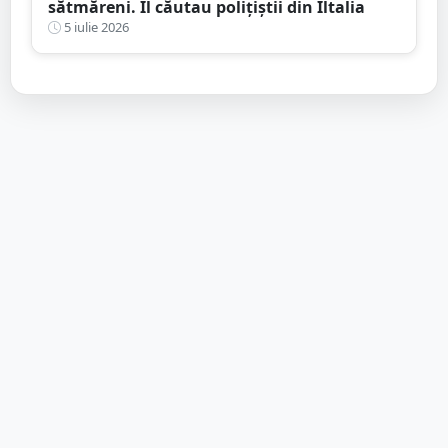
sătmăreni. Îl căutau polițiștii din Iltalia
5 iulie 2026