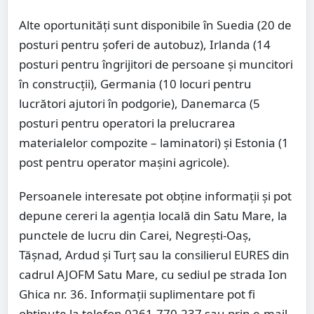
Alte oportunități sunt disponibile în Suedia (20 de
posturi pentru șoferi de autobuz), Irlanda (14
posturi pentru îngrijitori de persoane și muncitori
în construcții), Germania (10 locuri pentru
lucrători ajutori în podgorie), Danemarca (5
posturi pentru operatori la prelucrarea
materialelor compozite – laminatori) și Estonia (1
post pentru operator mașini agricole).
Persoanele interesate pot obține informații și pot
depune cereri la agenția locală din Satu Mare, la
punctele de lucru din Carei, Negrești-Oaș,
Tășnad, Ardud și Turț sau la consilierul EURES din
cadrul AJOFM Satu Mare, cu sediul pe strada Ion
Ghica nr. 36. Informații suplimentare pot fi
obținute la telefon 0261.770.237 sau prin e-mail,