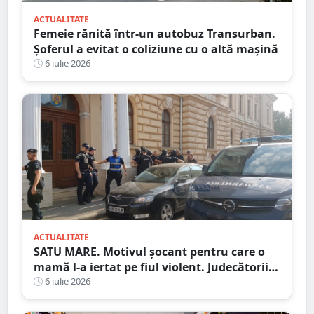
ACTUALITATE
Femeie rănită într-un autobuz Transurban.
Șoferul a evitat o coliziune cu o altă mașină
6 iulie 2026
ACTUALITATE
SATU MARE. Motivul șocant pentru care o
mamă l-a iertat pe fiul violent. Judecătorii s-
au opus
6 iulie 2026