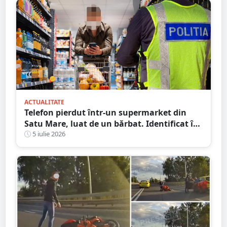
ACTUALITATE
Telefon pierdut într-un supermarket din
Satu Mare, luat de un bărbat. Identificat în
timp record, ce scuză a avut bărbatul
5 iulie 2026