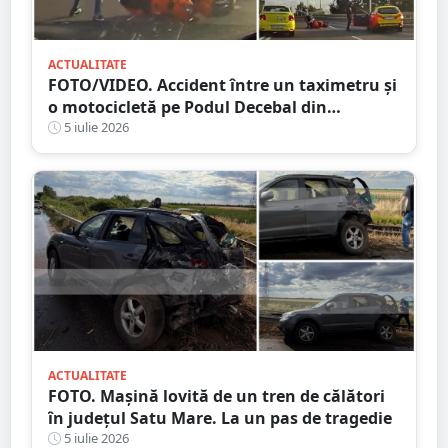
ACTUALITATE
FOTO/VIDEO. Accident între un taximetru și
o motocicletă pe Podul Decebal din
municipiul Satu Mare
5 iulie 2026
ACTUALITATE
FOTO. Mașină lovită de un tren de călători
în județul Satu Mare. La un pas de tragedie
5 iulie 2026