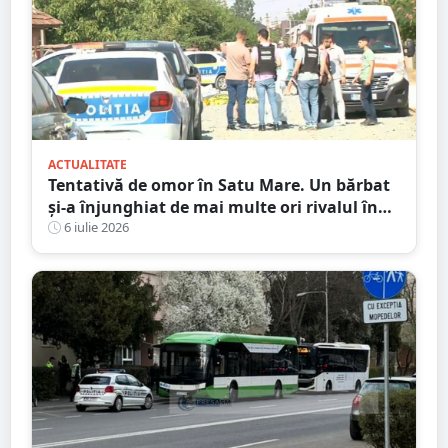
ACTUALITATE
Tentativă de omor în Satu Mare. Un bărbat
și-a înjunghiat de mai multe ori rivalul în
urma unei crize de gelozie
6 iulie 2026