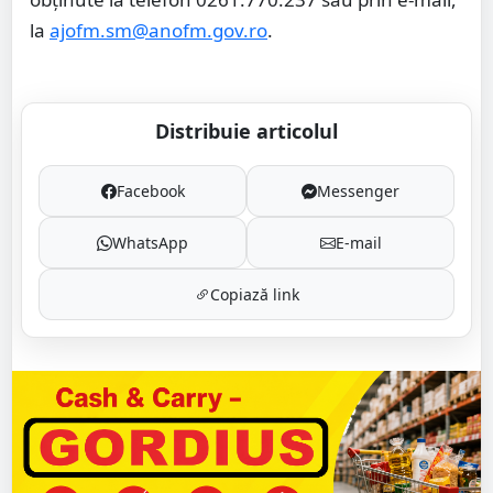
la
ajofm.sm@anofm.gov.ro
.
Distribuie articolul
Facebook
Messenger
WhatsApp
E-mail
Copiază link