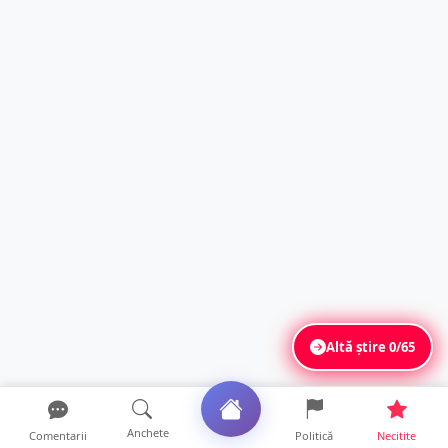
Altă știre
0/65
Anchete
Comentarii
Politică
Necitite