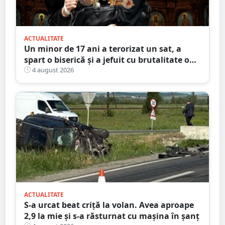
ACTUALITATE
Un minor de 17 ani a terorizat un sat, a
spart o biserică și a jefuit cu brutalitate o
bătrână de 80 de ani
4 august 2026
ACTUALITATE
S-a urcat beat criță la volan. Avea aproape
2,9 la mie și s-a răsturnat cu mașina în șanț