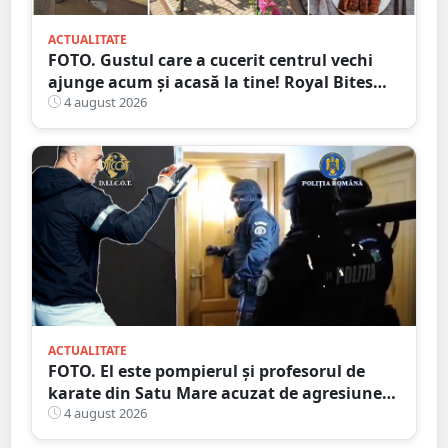
ACTUALITATE
FOTO. Gustul care a cucerit centrul vechi
ajunge acum și acasă la tine! Royal Bites
(fosta Zahana) livrează la domiciliu
4 august 2026
ACTUALITATE
FOTO. El este pompierul și profesorul de
karate din Satu Mare acuzat de agresiune
intimă asupra unui minor
4 august 2026