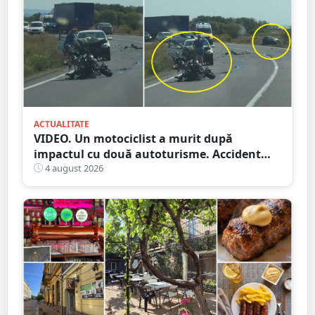
ACTUALITATE
VIDEO. Un motociclist a murit după
impactul cu două autoturisme. Accident
cumplit în județul vecin
4 august 2026