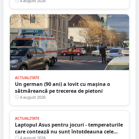
4 august 2026
ACTUALITATE
Un german (90 ani) a lovit cu mașina o
sătmăreancă pe trecerea de pietoni
4 august 2026
ACTUALITATE
Laptopul Asus pentru jocuri - temperaturile
care contează nu sunt întotdeauna cele
mai mari
4 august 2026