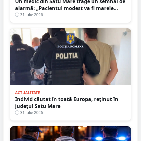
Un medic din Satu Mare trage un semnal de
alarmă: „Pacientul modest va fi marele
perdant”
31 iulie 2026
ACTUALITATE
Individ căutat în toată Europa, reținut în
județul Satu Mare
31 iulie 2026