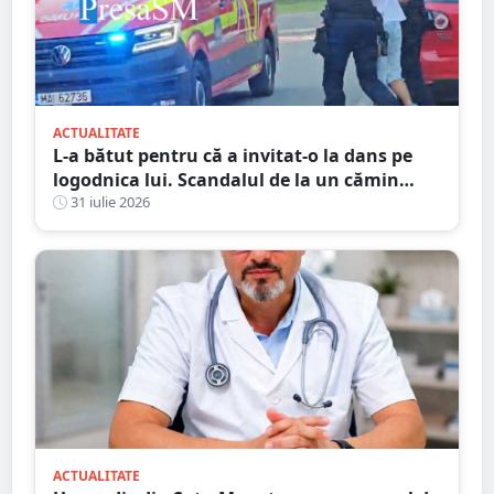
ACTUALITATE
L-a bătut pentru că a invitat-o la dans pe
logodnica lui. Scandalul de la un cămin
cultural s-a încheiat cu condamnări și
31 iulie 2026
despăgubiri
ACTUALITATE