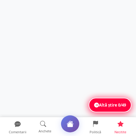
Altă știre
0/49
Anchete
Comentarii
Politică
Necitite