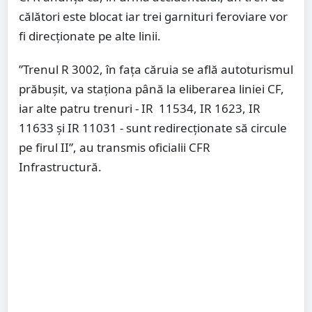
călători este blocat iar trei garnituri feroviare vor
fi direcţionate pe alte linii.
”Trenul R 3002, în faţa căruia se află autoturismul
prăbuşit, va staţiona până la eliberarea liniei CF,
iar alte patru trenuri - IR 11534, IR 1623, IR
11633 şi IR 11031 - sunt redirecţionate să circule
pe firul II”, au transmis oficialii CFR
Infrastructură.