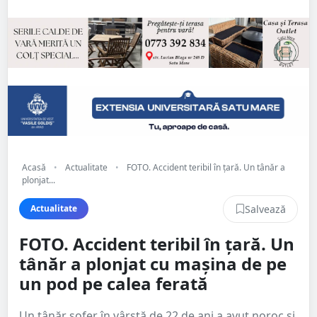
Acasă
•
Actualitate
•
FOTO. Accident teribil în țară. Un tânăr a
plonjat...
Salvează
Actualitate
FOTO. Accident teribil în țară. Un
tânăr a plonjat cu maşina de pe
un pod pe calea ferată
Un tânăr șofer în vârstă de 22 de ani a avut noroc și