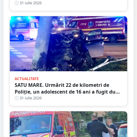
ani printr-un eveniment spectaculos
31 iulie 2026
ACTUALITATE
SATU MARE. Urmărit 22 de kilometri de
Poliție, un adolescent de 16 ani a fugit după
ce a spulberat un stâlp
31 iulie 2026