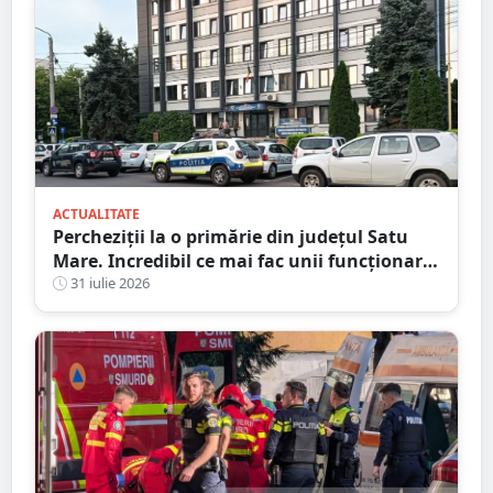
ACTUALITATE
Percheziții la o primărie din județul Satu
Mare. Incredibil ce mai fac unii funcționari
publici
31 iulie 2026