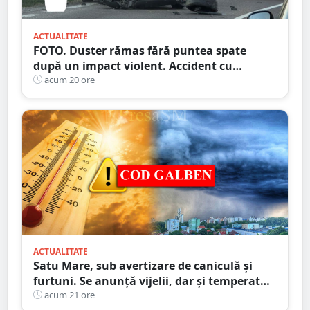
ACTUALITATE
FOTO. Duster rămas fără puntea spate
după un impact violent. Accident cu
implicarea unei mașini din Satu Mare
acum 20 ore
ACTUALITATE
Satu Mare, sub avertizare de caniculă și
furtuni. Se anunță vijelii, dar și temperaturi
ridicate. Avertizarea ANM
acum 21 ore