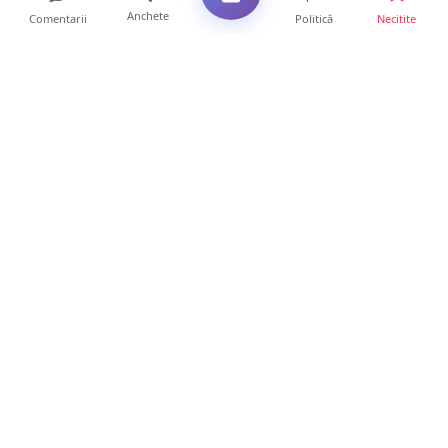
Anchete
Comentarii
Politică
Necitite
Ultimele articole
Polițist din Satu Mare, prins la volan cu 1,75
g/l alcool în...
19 ore • Locale
TOP Trapez lansează în premieră gardul
metalic „ZIG ZAG”. Ev...
19 ore • Locale
FOTO. Haos pentru pasagerii cursei Wizz Air
Satu Mare – Lond...
13 ore • Locale
Distracție scumpă la grătar. Sătmăreanul s-a