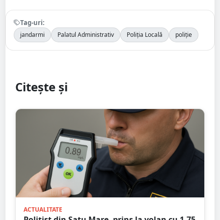
Tag-uri:
jandarmi
Palatul Administrativ
Poliția Locală
poliție
Citește și
ACTUALITATE
Polițist din Satu Mare, prins la volan cu 1,75