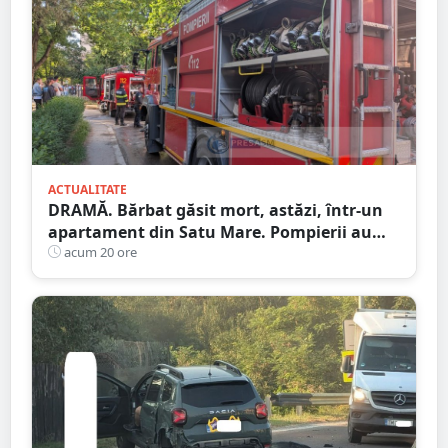
ACTUALITATE
DRAMĂ. Bărbat găsit mort, astăzi, într-un
apartament din Satu Mare. Pompierii au
spart ușa
acum 20 ore