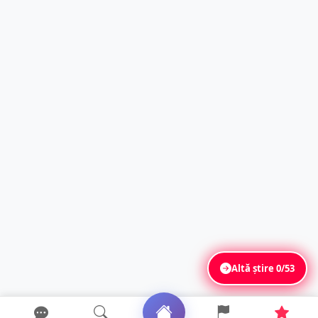
Altă știre
0/53