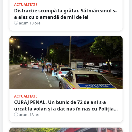
ACTUALITATE
Distracție scumpă la grătar. Sătmăreanul s-
a ales cu o amendă de mii de lei
acum 18 ore
ACTUALITATE
CURAJ PENAL. Un bunic de 72 de ani s-a
urcat la volan și a dat nas în nas cu Poliția
Satu Mare
acum 18 ore