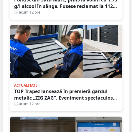
g/l alcool în sânge. Fusese reclamat la 112
că circula pe contrasens
acum 12 ore
ACTUALITATE
TOP Trapez lansează în premieră gardul
metalic „ZIG ZAG”. Eveniment spectaculos
în Grădina Romei
acum 12 ore