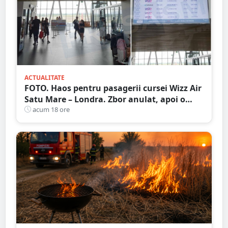
ACTUALITATE
FOTO. Haos pentru pasagerii cursei Wizz Air
Satu Mare – Londra. Zbor anulat, apoi o
nouă întârziere. Fără explicații clare
acum 18 ore