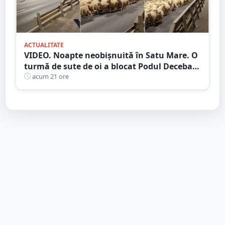
ACTUALITATE
VIDEO. Noapte neobișnuită în Satu Mare. O
turmă de sute de oi a blocat Podul Decebal.
Gest de apreciat al ciobanului
acum 21 ore