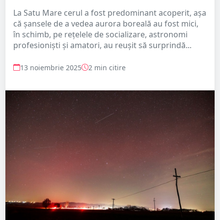
La Satu Mare cerul a fost predominant acoperit, așa
că șansele de a vedea aurora boreală au fost mici,
în schimb, pe rețelele de socializare, astronomi
profesioniști și amatori, au reușit să surprindă...
13 noiembrie 2025
2 min citire