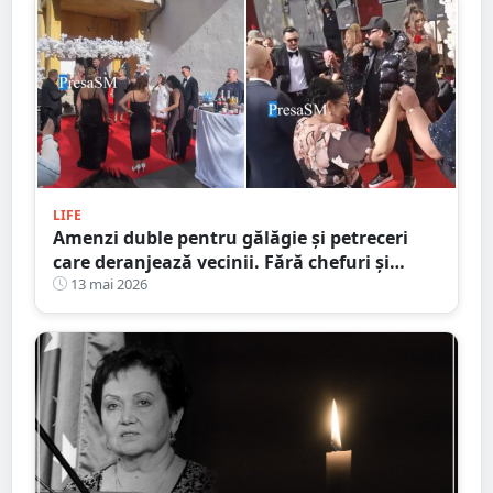
LIFE
Amenzi duble pentru gălăgie și petreceri
care deranjează vecinii. Fără chefuri și
party-uri în curtea blocurilor
13 mai 2026