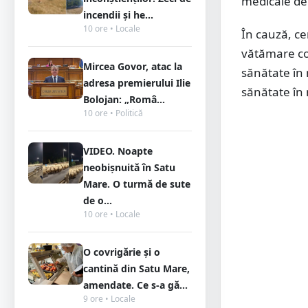
medicale de 
incendii și he...
10 ore • Locale
În cauză, ce
vătămare cor
Mircea Govor, atac la
sănătate în 
adresa premierului Ilie
sănătate în
Bolojan: „Româ...
10 ore • Politică
VIDEO. Noapte
neobișnuită în Satu
Mare. O turmă de sute
de o...
10 ore • Locale
O covrigărie și o
cantină din Satu Mare,
amendate. Ce s-a gă...
9 ore • Locale