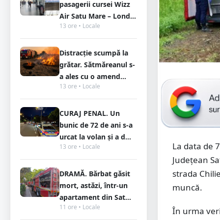
pasagerii cursei Wizz
Air Satu Mare – Lond...
13 ore • Locale
Distracție scumpă la
grătar. Sătmăreanul s-
a ales cu o amend...
13 ore • Locale
CURAJ PENAL. Un
bunic de 72 de ani s-a
urcat la volan și a d...
La data de 7 
13 ore • Locale
Județean Sat
strada Chili
DRAMĂ. Bărbat găsit
mort, astăzi, într-un
muncă.
apartament din Sat...
11 ore • Locale
În urma verif