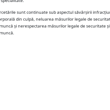
specialitate.
rcetările sunt continuate sub aspectul săvârșirii infracțiu
porală din culpă, neluarea măsurilor legale de securitat
muncă şi nerespectarea măsurilor legale de securitate şi
 muncă.