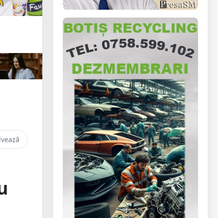
lvează
e
u