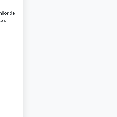
nilor de
e şi