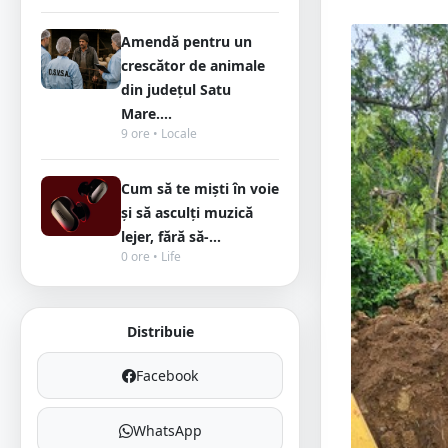
Amendă pentru un
crescător de animale
din județul Satu
Mare....
9 ore • Locale
Cum să te miști în voie
și să asculți muzică
lejer, fără să-...
0 ore • Life
Distribuie
Facebook
WhatsApp