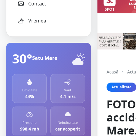
Contact
Vremea
30°
Satu Mare
Acasă
•
Actu
Actualitate
Umiditate
Vânt
44%
4.1 m/s
FOTO.
accid
Presiune
Nebulozitate
Mare.
998.4 mb
cer acoperit