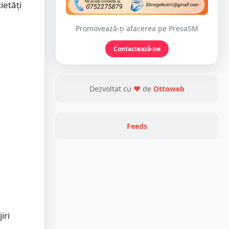
ietăți
Promovează-ți afacerea pe PresaSM
Contactează-ne
Dezvoltat cu
❤
de
Ottoweb
Feeds
iri