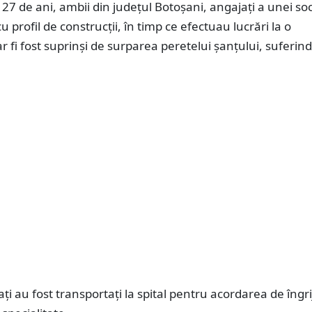
 27 de ani, ambii din județul Botoșani, angajați a unei soc
u profil de construcții, în timp ce efectuau lucrări la o
ar fi fost suprinși de surparea peretelui șanțului, suferind
ți au fost transportați la spital pentru acordarea de îngrij