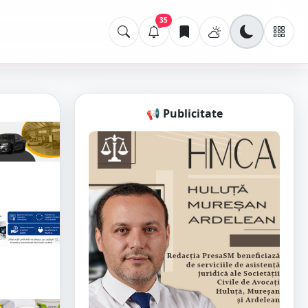
35
📢 Publicitate