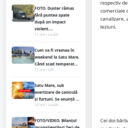
respectiv de
FOTO. Duster rămas
comerciale c
fără puntea spate
canalizare, 
după un impact
leziuni.
violent....
11 ore • Locale
Cum va fi vremea în
weekend la Satu Mare.
Când scad temperat...
11 ore • Life
Satu Mare, sub
avertizare de caniculă
și furtuni. Se anunță ...
10 ore • Locale
Cei doi bărba
FOTO/VIDEO. Bilanțul
inconștienților! Zeci de