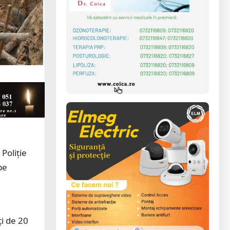
 Poliție
pe
ți de 20