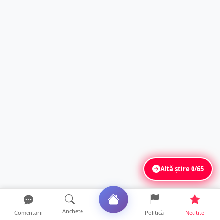
Altă știre
0/65
Anchete
Comentarii
Politică
Necitite