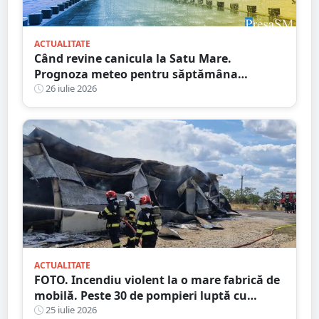
ACTUALITATE
Când revine canicula la Satu Mare.
Prognoza meteo pentru săptămâna
următoare
26 iulie 2026
ACTUALITATE
FOTO. Incendiu violent la o mare fabrică de
mobilă. Peste 30 de pompieri luptă cu
flăcările, județul vecin
25 iulie 2026