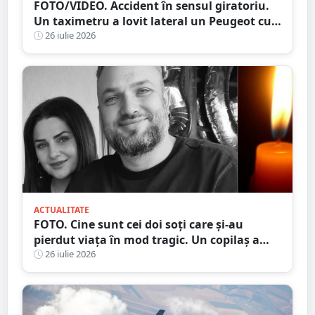
FOTO/VIDEO. Accident în sensul giratoriu.
Un taximetru a lovit lateral un Peugeot cu
numere străine. Eternele parlamentări în
26 iulie 2026
mijlocul intersecției
ACTUALITATE
FOTO. Cine sunt cei doi soți care și-au
pierdut viața în mod tragic. Un copilaș a
rămas orfan. Au căzut de pe motocicletă, în
26 iulie 2026
județul vecin