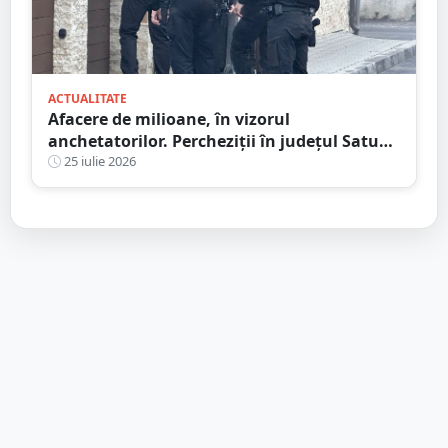
ACTUALITATE
Afacere de milioane, în vizorul
anchetatorilor. Percheziții în județul Satu
Mare, mai multe rețineri
25 iulie 2026