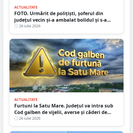
ACTUALITATE
FOTO. Urmărit de polițiști, șoferul din
județul vecin și-a ambalat bolidul și s-a
oprit într-un cap de pod. Apoi a luat-o la
26 iulie 2026
fugă
ACTUALITATE
Furtuni la Satu Mare. Județul va intra sub
Cod galben de vijelii, averse și căderi de
grindină
26 iulie 2026