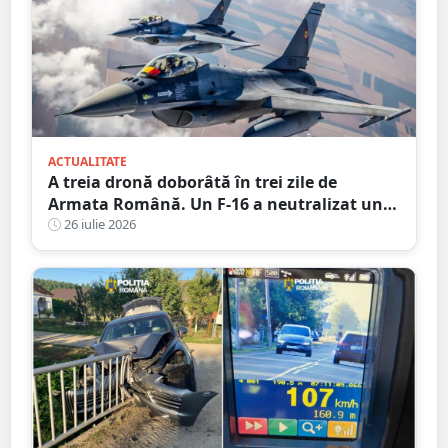
ACTUALITATE
A treia dronă doborâtă în trei zile de
Armata Română. Un F-16 a neutralizat un
aparat fără pilot deasupra Mării Negre
26 iulie 2026