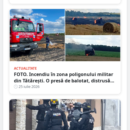
ACTUALITATE
FOTO. Incendiu în zona poligonului militar
din Tătărești. O presă de balotat, distrusă
complet! Flăcările s-au extins
25 iulie 2026