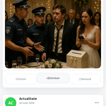
Distribuie
Citește
Salvează
Actualitate
AC
20 iulie 2024