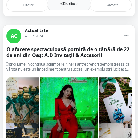
Distribuie
Citește
Salvează
Actualitate
AC
4 iulie 2024
O afacere spectaculoasă pornită de o tânără de 22
de ani din Oaș: A.D Invitații & Accesorii
Într-o lume în continuă schimbare, tinerii antreprenori demonstrează că
vârsta nu este un impediment pentru succes. Un exemplu strălucit est...