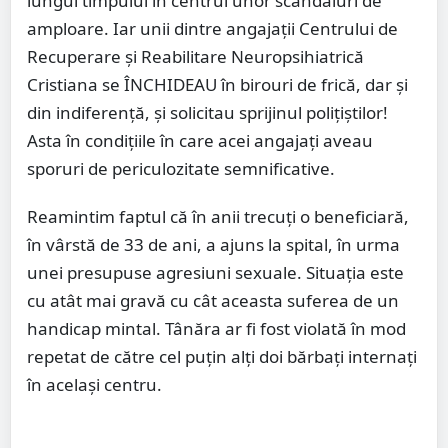
lungul timpului în centrul unor scandaluri de
amploare. Iar unii dintre angajații Centrului de
Recuperare şi Reabilitare Neuropsihiatrică
Cristiana se ÎNCHIDEAU în birouri de frică, dar și
din indiferență, și solicitau sprijinul polițiștilor!
Asta în condițiile în care acei angajați aveau
sporuri de periculozitate semnificative.
Reamintim faptul că în anii trecuți o beneficiară,
în vârstă de 33 de ani, a ajuns la spital, în urma
unei presupuse agresiuni sexuale. Situația este
cu atât mai gravă cu cât aceasta suferea de un
handicap mintal. Tânăra ar fi fost violată în mod
repetat de către cel puţin alţi doi bărbaţi internaţi
în acelaşi centru.