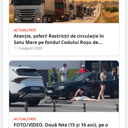
ACTUALITATE
Atenție, șoferi! Restricții de circulație în
Satu Mare pe fondul Codului Roșu de
caniculă
3 august 2026
ACTUALITATE
FOTO/VIDEO. Două fete (15 și 16 ani), pe o