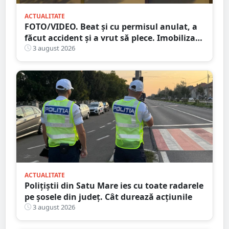
ACTUALITATE
FOTO/VIDEO. Beat și cu permisul anulat, a
făcut accident și a vrut să plece. Imobilizat
de trecători
3 august 2026
ACTUALITATE
Polițiștii din Satu Mare ies cu toate radarele
pe șosele din județ. Cât durează acțiunile
3 august 2026