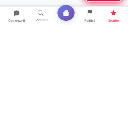
Anchete
Comentarii
Politică
Necitite
Ultimele articole
FOTO. Haos pentru pasagerii cursei Wizz Air
Satu Mare – Lond...
13 ore • Locale
Distracție scumpă la grătar. Sătmăreanul s-a
ales cu o amend...
13 ore • Locale
CURAJ PENAL. Un bunic de 72 de ani s-a
urcat la volan și a d...
13 ore • Locale