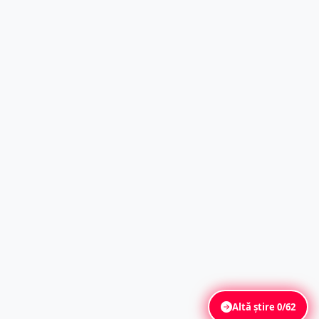
Altă știre
0/62