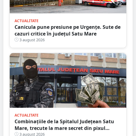
ACTUALITATE
Canicula pune presiune pe Urgențe. Sute de
cazuri critice în județul Satu Mare
3 august 2026
ACTUALITATE
Combinațiile de la Spitalul Județean Satu
Mare, trecute la mare secret din pixul
ministrului
3 august 2026