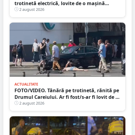
trotinetă electrică, lovite de o mașină
trotinetă lângă mall-ul NEPI
2 august 2026
ACTUALITATE
FOTO/VIDEO. Tânără pe trotinetă, rănită pe
Drumul Careiului. Ar fi fost/s-ar fi lovit de o
mașină
2 august 2026