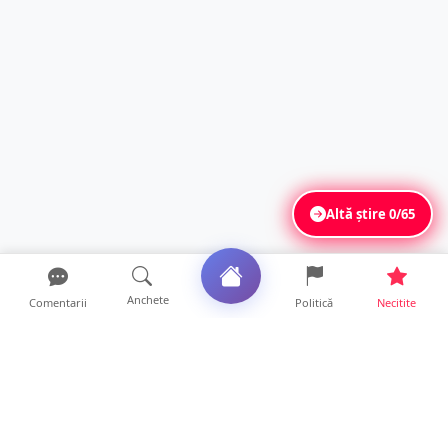
Altă știre
0/65
Anchete
Comentarii
Politică
Necitite
Ultimele articole
Polițist din Satu Mare, prins la volan cu 1,75
g/l alcool în...