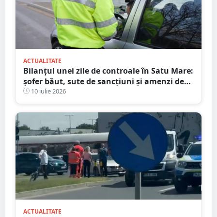
ACTUALITATE
Bilanțul unei zile de controale în Satu Mare:
șofer băut, sute de sancțiuni și amenzi de
peste 86.000 de lei
10 iulie 2026
ACTUALITATE