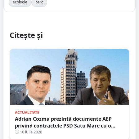
ecologie
parc
Citește și
ACTUALITATE
Adrian Cozma prezintă documente AEP
privind contractele PSD Satu Mare cu o
firmă din familia Govor. Valoarea depășește
10 iulie 2026