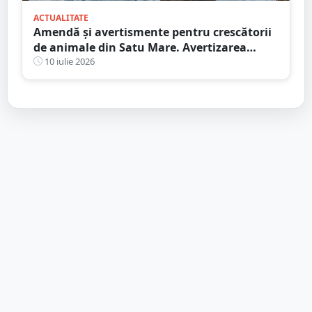
ACTUALITATE
Amendă și avertismente pentru crescătorii
de animale din Satu Mare. Avertizarea
venită de la DSVSA
10 iulie 2026