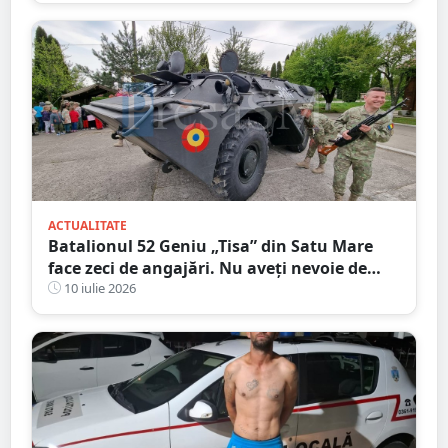
un milion de lei
ACTUALITATE
Batalionul 52 Geniu „Tisa” din Satu Mare
face zeci de angajări. Nu aveți nevoie de
Bacalaureat, salar atractiv
10 iulie 2026