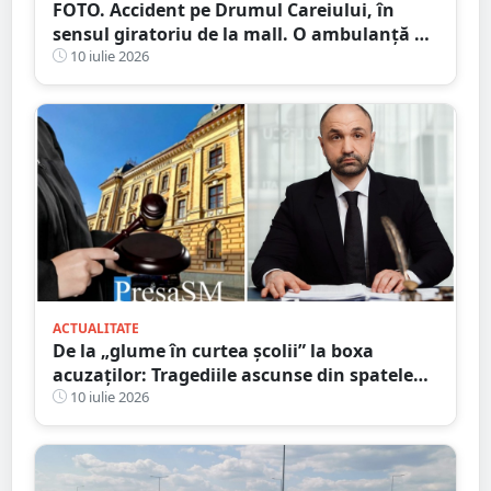
FOTO. Accident pe Drumul Careiului, în
sensul giratoriu de la mall. O ambulanță a
fost chemată la fața locului
10 iulie 2026
ACTUALITATE
De la „glume în curtea școlii” la boxa
acuzaților: Tragediile ascunse din spatele
bullying-ului și consecințele penale pe care
10 iulie 2026
mulți le ignoră