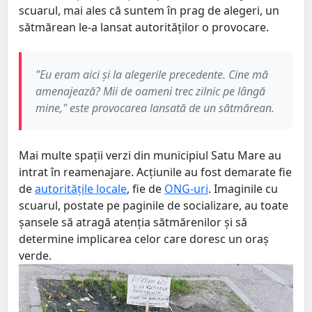
scuarul, mai ales că suntem în prag de alegeri, un
sătmărean le-a lansat autorităților o provocare.
"Eu eram aici și la alegerile precedente. Cine mă
amenajează? Mii de oameni trec zilnic pe lângă
mine," este provocarea lansată de un sătmărean.
Mai multe spații verzi din municipiul Satu Mare au
intrat în reamenajare. Acțiunile au fost demarate fie
de
autoritățile locale
, fie de
ONG-uri
. Imaginile cu
scuarul, postate pe paginile de socializare, au toate
șansele să atragă atenția sătmărenilor și să
determine implicarea celor care doresc un oraș
verde.