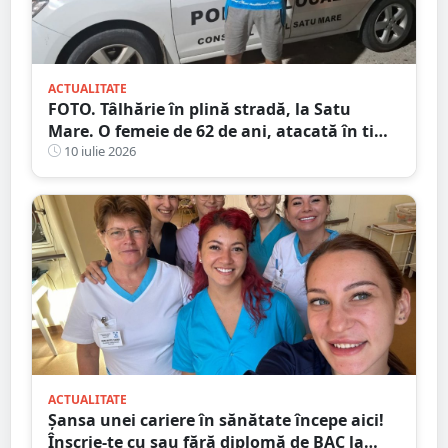
ACTUALITATE
FOTO. Tâlhărie în plină stradă, la Satu
Mare. O femeie de 62 de ani, atacată în timp
ce se întorcea de la cumpărături
10 iulie 2026
ACTUALITATE
Șansa unei cariere în sănătate începe aici!
Înscrie-te cu sau fără diplomă de BAC la