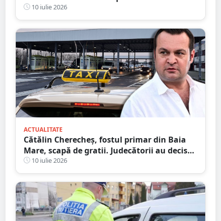
Școala Postliceală „Henri Coandă” Satu
10 iulie 2026
Mare
ACTUALITATE
Cătălin Cherecheș, fostul primar din Baia
Mare, scapă de gratii. Judecătorii au decis
eliberarea condiționată
10 iulie 2026