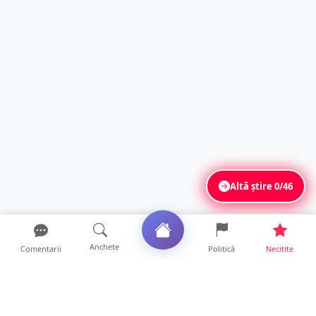
Altă știre
0/46
Anchete
Comentarii
Politică
Necitite
Ultimele articole