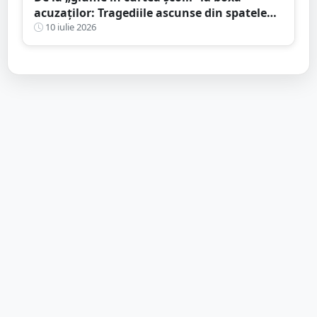
acuzaților: Tragediile ascunse din spatele
bullying-ului și consecințele penale pe care
10 iulie 2026
mulți le ignoră