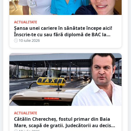
ACTUALITATE
Șansa unei cariere în sănătate începe aici!
Înscrie-te cu sau fără diplomă de BAC la
Școala Postliceală „Henri Coandă” Satu
10 iulie 2026
Mare
ACTUALITATE
Cătălin Cherecheș, fostul primar din Baia
Mare, scapă de gratii. Judecătorii au decis