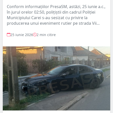
Conform informațiilor PresaSM, astăzi, 25 iunie a.c.,
în jurul orelor 02:50, polițiștii din cadrul Poliției
Municipiului Carei s-au sesizat cu privire la
producerea unui eveniment rutier pe strada Vii...
25 iunie 2026
2 min citire