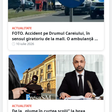
ACTUALITATE
FOTO. Accident pe Drumul Careiului, în
sensul giratoriu de la mall. O ambulanță a
fost chemată la fața locului
10 iulie 2026
ACTUALITATE
De la „glume în curtea școlii” la boxa