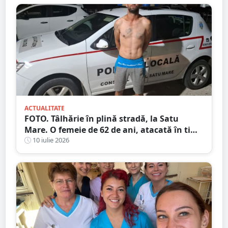
ACTUALITATE
FOTO. Tâlhărie în plină stradă, la Satu
Mare. O femeie de 62 de ani, atacată în timp
ce se întorcea de la cumpărături
10 iulie 2026