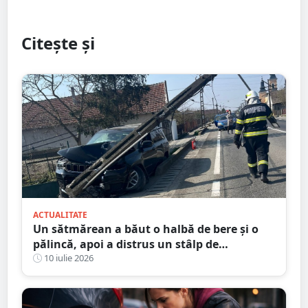
Citește și
ACTUALITATE
Un sătmărean a băut o halbă de bere și o
pălincă, apoi a distrus un stâlp de
electricitate
10 iulie 2026