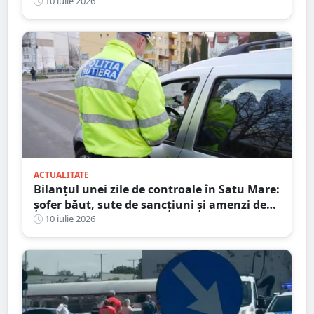
eliberarea condiționată
10 iulie 2026
ACTUALITATE
Bilanțul unei zile de controale în Satu Mare:
șofer băut, sute de sancțiuni și amenzi de
peste 86.000 de lei
10 iulie 2026