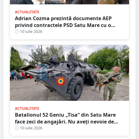
ACTUALITATE
Adrian Cozma prezintă documente AEP
privind contractele PSD Satu Mare cu o
firmă din familia Govor. Valoarea depășește
10 iulie 2026
un milion de lei
ACTUALITATE
Batalionul 52 Geniu „Tisa” din Satu Mare
face zeci de angajări. Nu aveți nevoie de
Bacalaureat, salar atractiv
10 iulie 2026