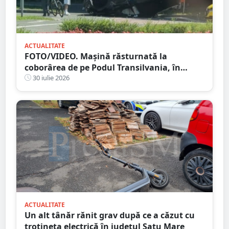
ACTUALITATE
FOTO/VIDEO. Mașină răsturnată la
coborârea de pe Podul Transilvania, în
municipiul Satu Mare
30 iulie 2026
ACTUALITATE
Un alt tânăr rănit grav după ce a căzut cu
trotineta electrică în județul Satu Mare