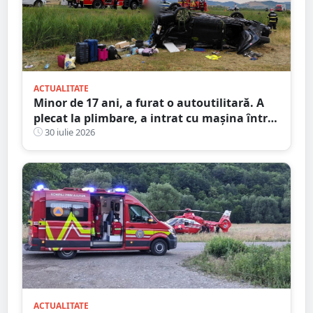
ACTUALITATE
Minor de 17 ani, a furat o autoutilitară. A
plecat la plimbare, a intrat cu mașina într-o
anexă și apoi a abandonat-o
30 iulie 2026
ACTUALITATE