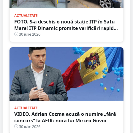
ACTUALITATE
FOTO. S-a deschis o nouă stație ITP în Satu
Mare! ITP Dinamic promite verificări rapide
și servicii de calitate
30 iulie 2026
ACTUALITATE
VIDEO. Adrian Cozma acuză o numire „fără
concurs” la AFIR: nora lui Mircea Govor
30 iulie 2026