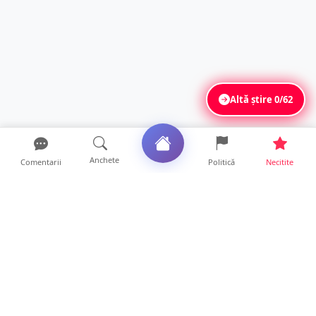
Altă știre
0/62
Anchete
Comentarii
Politică
Necitite
Ultimele articole
FOTO. Haos pentru pasagerii cursei Wizz Air
Satu Mare – Lond...
13 ore • Locale
Distracție scumpă la grătar. Sătmăreanul s-a