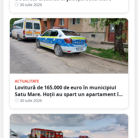
30 iulie 2026
ACTUALITATE
Lovitură de 165.000 de euro în municipiul
Satu Mare. Hoții au spart un apartament în
timp ce proprietarii erau în concediu
30 iulie 2026