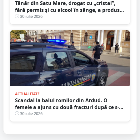
Tânăr din Satu Mare, drogat cu „cristal”,
fără permis și cu alcool în sânge, a produs
un accident grav. Pasagerul a stat 13 zile în
30 iulie 2026
spital
ACTUALITATE
Scandal la balul romilor din Ardud. O
femeie a ajuns cu două fracturi după ce s-a
interpus într-o bătaie
30 iulie 2026