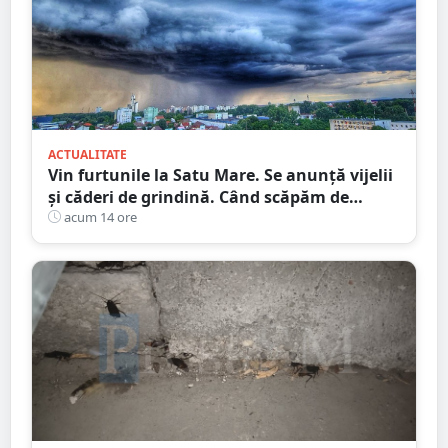
ACTUALITATE
Vin furtunile la Satu Mare. Se anunță vijelii
și căderi de grindină. Când scăpăm de
caniculă
acum 14 ore