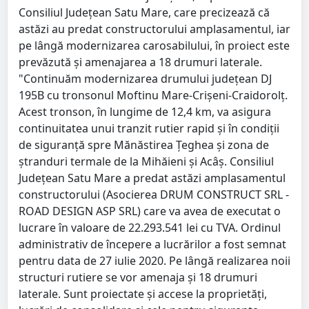
Consiliul Județean Satu Mare, care precizează că
astăzi au predat constructorului amplasamentul, iar
pe lângă modernizarea carosabilului, în proiect este
prevăzută și amenajarea a 18 drumuri laterale.
"Continuăm modernizarea drumului județean DJ
195B cu tronsonul Moftinu Mare-Crișeni-Craidorolț.
Acest tronson, în lungime de 12,4 km, va asigura
continuitatea
unui tranzit rutier rapid și în condiții
de siguranță spre Mănăstirea Țeghea și zona de
ștranduri termale de la Mihăieni și Acâș.
Consiliul
Județean Satu Mare a predat astăzi amplasamentul
constructorului (Asocierea DRUM CONSTRUCT SRL -
ROAD DESIGN ASP SRL) care va avea de executat o
lucrare în valoare de 22.293.541 lei cu TVA. Ordinul
administrativ de începere a lucrărilor a fost semnat
pentru data de 27 iulie 2020. Pe lângă realizarea noii
structuri rutiere se vor amenaja și 18 drumuri
laterale. Sunt proiectate și accese la proprietăți,