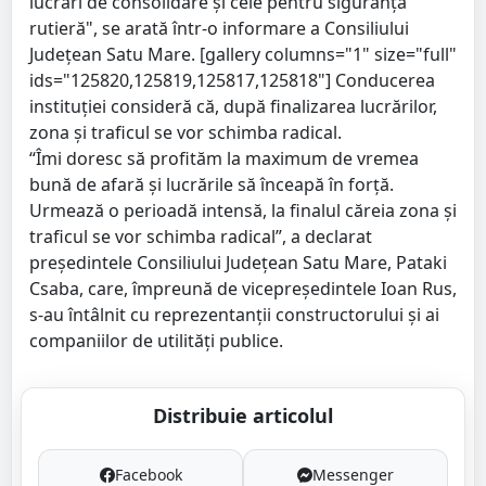
lucrări de consolidare și cele pentru siguranța
rutieră", se arată într-o informare a Consiliului
Județean Satu Mare. [gallery columns="1" size="full"
ids="125820,125819,125817,125818"] Conducerea
instituției consideră că, după finalizarea lucrărilor,
zona și traficul se vor schimba radical.
“Îmi doresc să profităm la maximum de vremea
bună de afară și lucrările să înceapă în forță.
Urmează o perioadă intensă, la finalul căreia zona și
traficul se vor schimba radical”, a declarat
președintele Consiliului Județean Satu Mare, Pataki
Csaba, care, împreună de vicepreședintele Ioan Rus,
s-au întâlnit cu reprezentanții constructorului și ai
companiilor de utilități publice.
Distribuie articolul
Facebook
Messenger