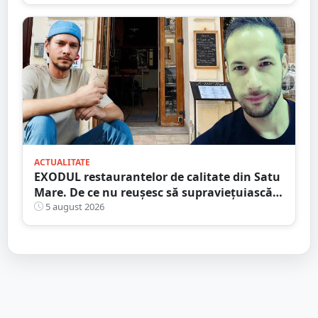
ACTUALITATE
EXODUL restaurantelor de calitate din Satu
Mare. De ce nu reușesc să supraviețuiască
localurile cu adevărat speciale?
5 august 2026