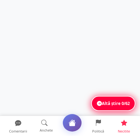
Altă știre
0/62
Anchete
Comentarii
Politică
Necitite