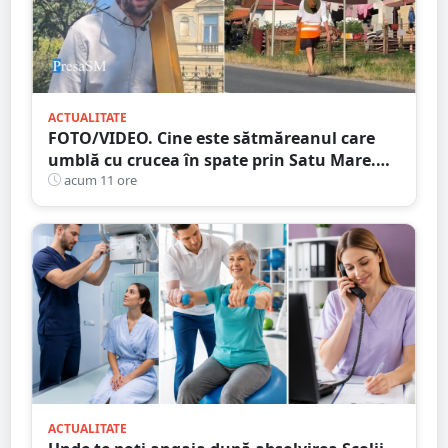
ACTUALITATE
FOTO/VIDEO. Cine este sătmăreanul care
umblă cu crucea în spate prin Satu Mare.
De ce face acest gest
acum 11 ore
ACTUALITATE