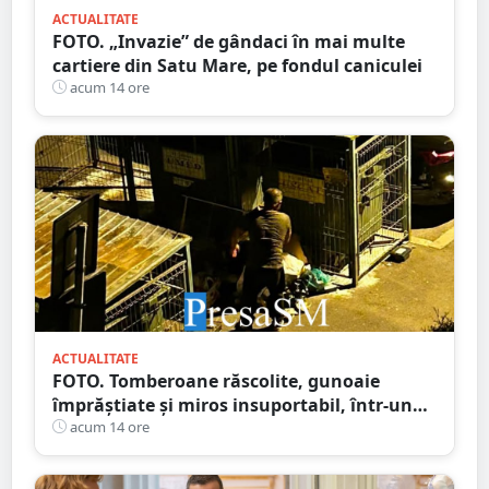
ACTUALITATE
FOTO. „Invazie” de gândaci în mai multe
cartiere din Satu Mare, pe fondul caniculei
acum 14 ore
ACTUALITATE
FOTO. Tomberoane răscolite, gunoaie
împrăștiate și miros insuportabil, într-un
cartier al Sătmarului
acum 14 ore