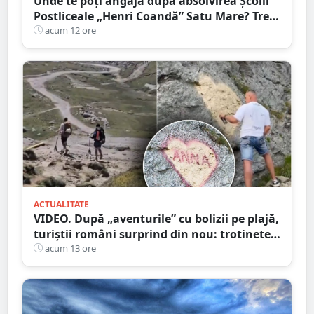
Unde te poți angaja după absolvirea Școlii
Postliceale „Henri Coandă” Satu Mare? Trei
calificări medicale, numeroase oportunități
acum 12 ore
de carieră
ACTUALITATE
VIDEO. După „aventurile” cu bolizii pe plajă,
turiștii români surprind din nou: trotinete
pe Bucegi și declarații de dragoste pe stânci
acum 13 ore