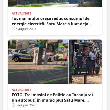
ACTUALITATE
Tot mai multe orașe reduc consumul de
energie electrică. Satu Mare a luat deja
măsuri. Cu ce soluții au venit ceilalți
5 august 2026
primari
ACTUALITATE
FOTO. Trei mașini de Poliție au înconjurat
un autobuz, în municipiul Satu Mare.
Ambulanța, la fața locului
5 august 2026