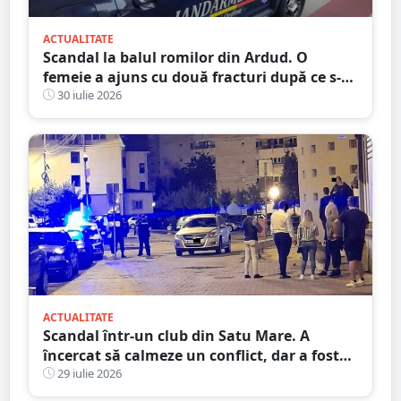
ACTUALITATE
Scandal la balul romilor din Ardud. O
femeie a ajuns cu două fracturi după ce s-a
interpus într-o bătaie
30 iulie 2026
ACTUALITATE
Scandal într-un club din Satu Mare. A
încercat să calmeze un conflict, dar a fost
pus la pământ cu un singur pumn
29 iulie 2026