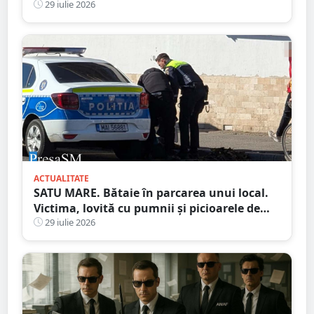
au bătut
29 iulie 2026
ACTUALITATE
SATU MARE. Bătaie în parcarea unui local.
Victima, lovită cu pumnii și picioarele de
trei agresori
29 iulie 2026