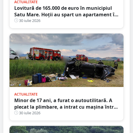
ACTUALITATE
Lovitură de 165.000 de euro în municipiul
Satu Mare. Hoții au spart un apartament în
timp ce proprietarii erau în concediu
30 iulie 2026
ACTUALITATE
Minor de 17 ani, a furat o autoutilitară. A
plecat la plimbare, a intrat cu mașina într-o
anexă și apoi a abandonat-o
30 iulie 2026