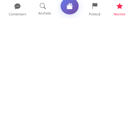
Anchete
Comentarii
Politică
Necitite
Ultimele articole
USR acuză: PSD face totul pentru ca
România să piardă miliar...
21 ore • Locale
Tot mai multe orașe reduc consumul de
energie electrică. Sat...
19 ore • Locale
ANCHETĂ | Directori de instituții din
subordinea Consiliului...
19 ore • Anchete