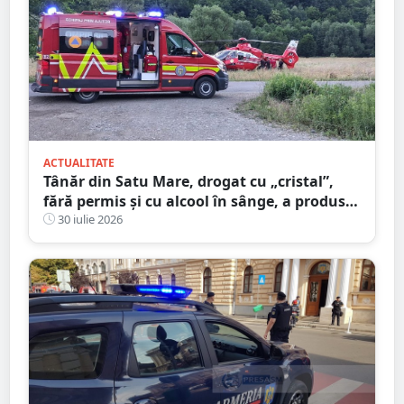
ACTUALITATE
Tânăr din Satu Mare, drogat cu „cristal”,
fără permis și cu alcool în sânge, a produs
un accident grav. Pasagerul a stat 13 zile în
30 iulie 2026
spital