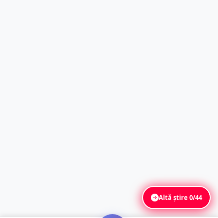
Altă știre
0/44