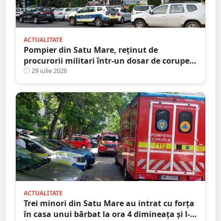
ACTUALITATE
Pompier din Satu Mare, reținut de
procurorii militari într-un dosar de corupere
sexuală a minorilor. Este și antrenor la un
29 iulie 2026
club sportiv
ACTUALITATE
Trei minori din Satu Mare au intrat cu forța
în casa unui bărbat la ora 4 dimineața și l-