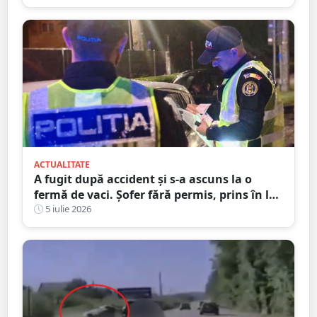
ACTUALITATE
A fugit după accident și s-a ascuns la o
fermă de vaci. Șofer fără permis, prins în la
Satu Mare
5 iulie 2026