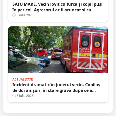
SATU MARE. Vecin lovit cu furca și copii puși
în pericol. Agresorul ar fi aruncat și cu
bolovani în curtea familiei
5 iulie 2026
ACTUALITATE
Incident dramatic în județul vecin. Copilaș
de doi anișori, în stare gravă după ce a
căzut de la etaj
5 iulie 2026