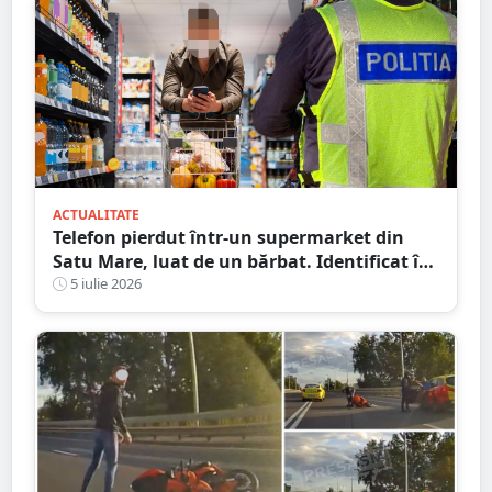
ACTUALITATE
Telefon pierdut într-un supermarket din
Satu Mare, luat de un bărbat. Identificat în
timp record, ce scuză a avut bărbatul
5 iulie 2026