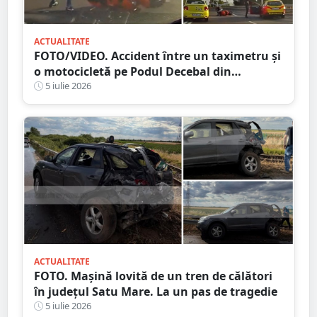
ACTUALITATE
FOTO/VIDEO. Accident între un taximetru și
o motocicletă pe Podul Decebal din
municipiul Satu Mare
5 iulie 2026
ACTUALITATE
FOTO. Mașină lovită de un tren de călători
în județul Satu Mare. La un pas de tragedie
5 iulie 2026