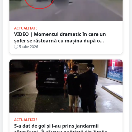
ACTUALITATE
VIDEO | Momentul dramatic în care un
șofer se răstoarnă cu mașina după o
depășire riscantă. Accidentul a fost surprins
5 iulie 2026
de camera de bord
ACTUALITATE
S-a dat de gol și l-au prins jandarmii