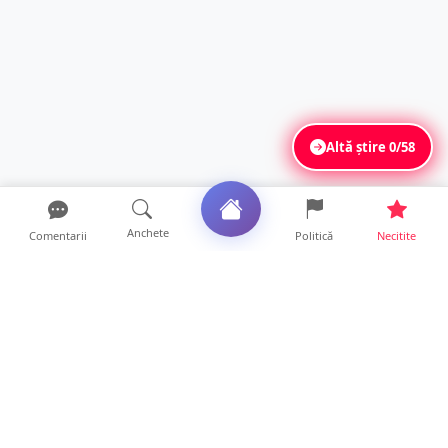
Altă știre
0/58
Anchete
Comentarii
Politică
Necitite
Ultimele articole
FOTO/VIDEO. Accident cumplit! Impact
frontal între un TIR și...
16 ore • Locale
FOTO. Nebunie de arome în centrul