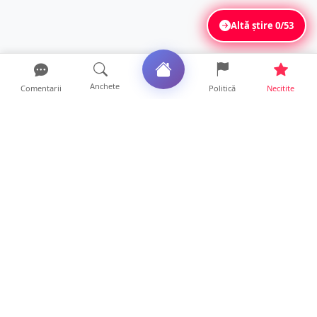
Altă știre
0/53
Anchete
Comentarii
Politică
Necitite
Ultimele articole
Polițist din Satu Mare, prins la volan cu 1,75
g/l alcool în...
19 ore • Locale
TOP Trapez lansează în premieră gardul
metalic „ZIG ZAG”. Ev...
19 ore • Locale
FOTO. Haos pentru pasagerii cursei Wizz Air