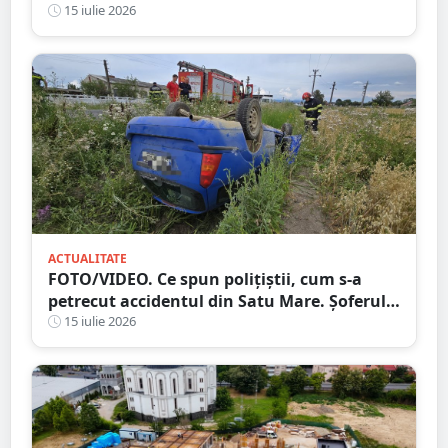
ales și cu dosar penal
15 iulie 2026
ACTUALITATE
FOTO/VIDEO. Ce spun polițiștii, cum s-a
petrecut accidentul din Satu Mare. Șoferul a
ajuns cu mașina răsturnată în șanț
15 iulie 2026