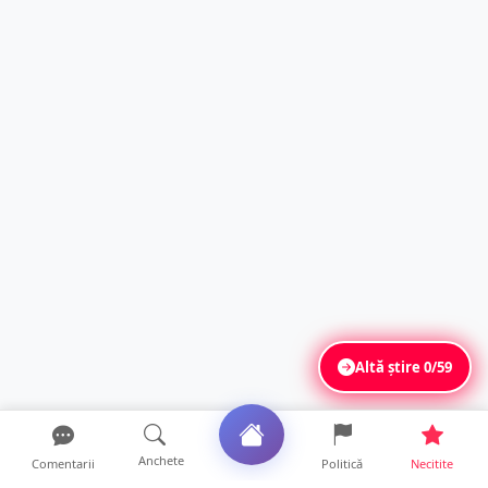
Altă știre
0/59
Anchete
Comentarii
Politică
Necitite