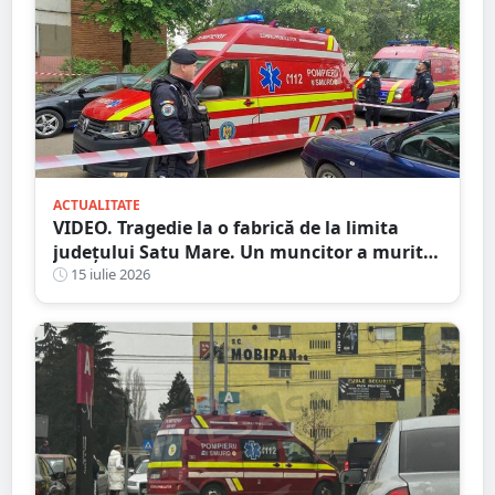
ACTUALITATE
VIDEO. Tragedie la o fabrică de la limita
județului Satu Mare. Un muncitor a murit
după ce o bucată de lemn i-a străpuns
15 iulie 2026
abdomenul