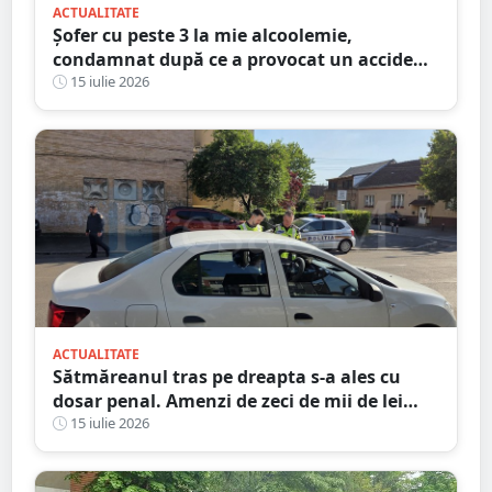
ACTUALITATE
Șofer cu peste 3 la mie alcoolemie,
condamnat după ce a provocat un accident
dimineața. Ce explicație le-a dat
15 iulie 2026
judecătorilor
ACTUALITATE
Sătmăreanul tras pe dreapta s-a ales cu
dosar penal. Amenzi de zeci de mii de lei
date ieri de polițiști
15 iulie 2026