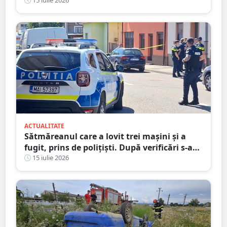
ACTUALITATE
Sătmăreanul care a lovit trei mașini și a
fugit, prins de polițiști. După verificări s-a
ales și cu dosar penal
15 iulie 2026