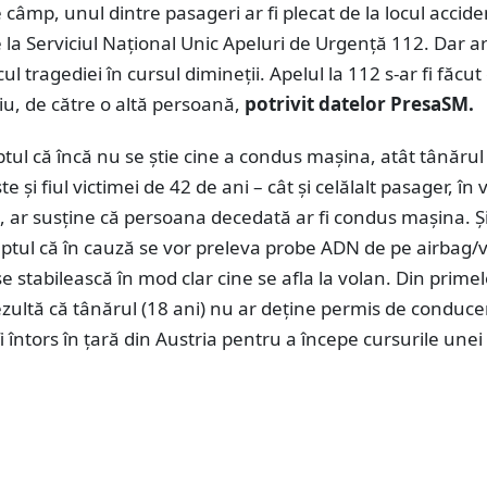
e câmp, unul dintre pasageri ar fi plecat de la locul accide
 la Serviciul Național Unic Apeluri de Urgență 112. Dar ar 
cul tragediei în cursul dimineții. Apelul la 112 s-ar fi făcu
iu, de către o altă persoană,
potrivit datelor PresaSM.
ptul că încă nu se știe cine a condus mașina,
atât tânărul
te și fiul victimei de 42 de ani – cât și celălalt pasager, în 
, ar susține că persoana decedată ar fi condus mașina. Ș
aptul că în cauză se vor preleva probe ADN de pe airbag/
 stabilească în mod clar cine se afla la volan. Din prime
ezultă că tânărul (18 ani) nu ar deține permis de conduce
i întors în țară din Austria pentru a începe cursurile unei 