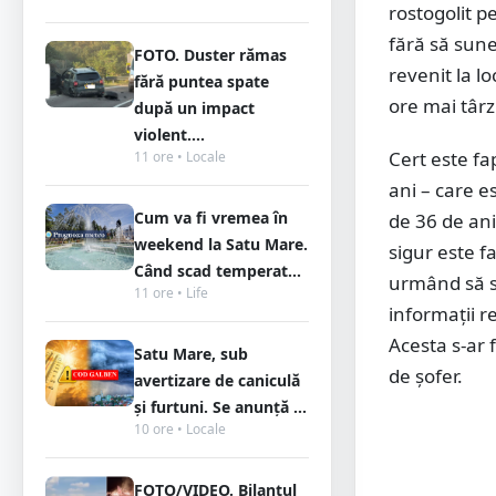
rostogolit p
fără să sune
FOTO. Duster rămas
revenit la lo
fără puntea spate
ore mai târz
după un impact
violent....
Cert este fa
11 ore • Locale
ani – care es
Cum va fi vremea în
de 36 de ani
weekend la Satu Mare.
sigur este f
Când scad temperat...
urmând să se
11 ore • Life
informații r
Acesta s-ar f
Satu Mare, sub
de șofer.
avertizare de caniculă
și furtuni. Se anunță ...
10 ore • Locale
FOTO/VIDEO. Bilanțul