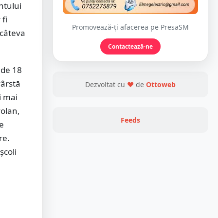
ntului
fi
Promovează-ți afacerea pe PresaSM
t câteva
Contactează-ne
 de 18
vârstă
Dezvoltat cu
❤
de
Ottoweb
i mai
volan,
Feeds
le
re.
școli