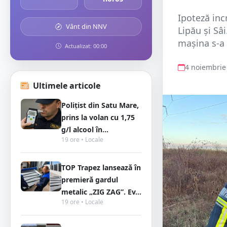
Ipoteză inc
Vânt din NNV
Lipău și Sâi
mașina s-a 
Actualizat: 00:00
4 noiembrie
Ultimele articole
Polițist din Satu Mare,
prins la volan cu 1,75
g/l alcool în...
19 ore • Locale
TOP Trapez lansează în
premieră gardul
metalic „ZIG ZAG”. Ev...
19 ore • Locale