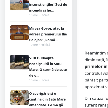
inconștienților! Zeci de
incendii și he...
10 ore • Locale
Mircea Govor, atac la
adresa premierului Ilie
Bolojan: „Româ...
10 ore • Politică
Reamintim că
VIDEO. Noapte
dimineață, î
neobișnuită în Satu
primelor i
Mare. O turmă de sute
controlul vo
de o...
părăsit part
10 ore • Locale
aproximativ 
O covrigărie și o
Din cauza fo
cantină din Satu Mare,
suferit răni
amendate. Ce s-a gă...