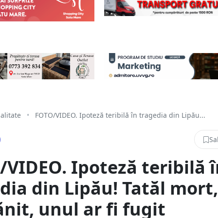
alitate
•
FOTO/VIDEO. Ipoteză teribilă în tragedia din Lipău...
Sa
VIDEO. Ipoteză teribilă î
dia din Lipău! Tatăl mort,
ănit, unul ar fi fugit