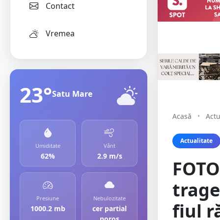
Contact
Vremea
23°
Satu Mare
Acasă
•
Actu
Actualitate
Umiditate
Vânt
62%
2.9 m/s
FOTO/
trage
Presiune
Nebulozitate
fiul r
1000.2 mb
cer partial
noros