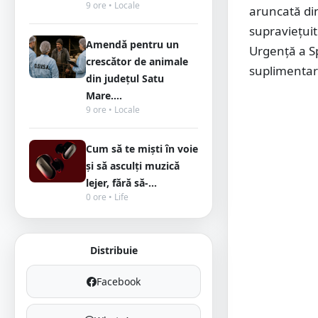
9 ore • Locale
aruncată di
supraviețuit
Amendă pentru un
Urgență a Sp
crescător de animale
suplimentare 
din județul Satu
Mare....
9 ore • Locale
Cum să te miști în voie
și să asculți muzică
lejer, fără să-...
0 ore • Life
Distribuie
Facebook