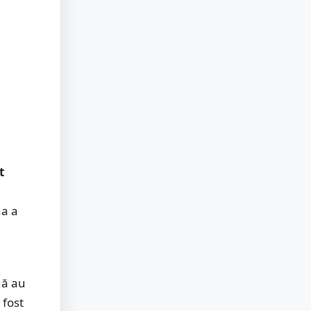
t
na a
uă au
 fost