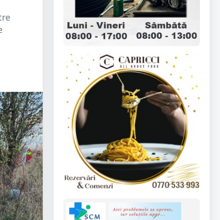
tre
e