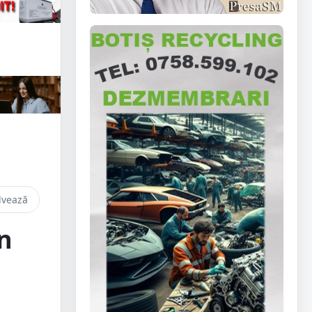
lvează
n