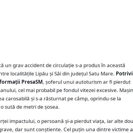
 un grav accident de circulație s-a produs în această
ntre localitățile Lipău și Sâi din județul Satu Mare.
Potrivi
nformații PresaSM
, șoferul unui autoturism ar fi pierdut
lanului, cel mai probabil pe fondul vitezei excesive. Mași
ea carosabilă și s-a răsturnat pe câmp, oprindu-se la
o sută de metri de șosea.
rței impactului, o persoană și-a pierdut viața, iar alte do
 grave, dar sunt conștiente. Cel puțin una dintre victime a