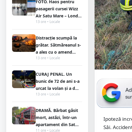
FOTO. Haos pentru
pasagerii cursei Wizz
Air Satu Mare – Lond...
13 ore • Locale
Distracție scumpă la
grătar. Sătmăreanul s-
a ales cu o amend...
13 ore • Locale
CURAJ PENAL. Un
bunic de 72 de ani s-a
urcat la volan și a d...
13 ore • Locale
DRAMĂ. Bărbat găsit
mort, astăzi, într-un
Ipoteză incr
apartament din Sat...
Sâi. Acciden
11 ore • Locale