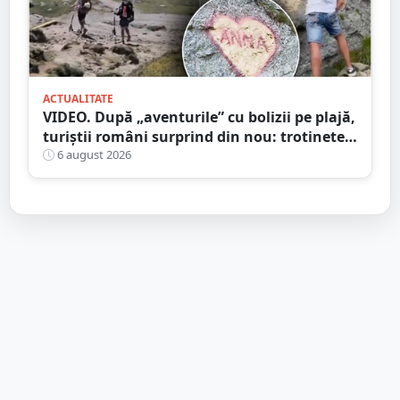
ACTUALITATE
VIDEO. După „aventurile” cu bolizii pe plajă,
turiștii români surprind din nou: trotinete
pe Bucegi și declarații de dragoste pe stânci
6 august 2026