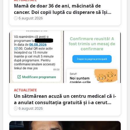
Mamă de doar 36 de ani, măcinată de
cancer. Doi copii luptă cu disperare să își
salveze mama: „Nu o lăsați să se stingă”
6 august 2026
ACTUALITATE
Un sătmărean acuză un centru medical că i-
a anulat consultația gratuită și i-a cerut
250 de lei pentru aceeași programare
6 august 2026