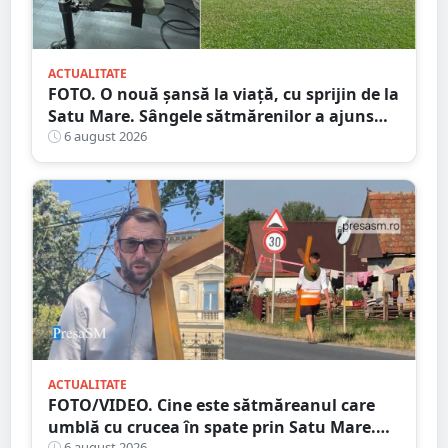
ACTUALITATE
FOTO. O nouă șansă la viață, cu sprijin de la
Satu Mare. Sângele sătmărenilor a ajuns
într-o misiune contra cronometru pentru
6 august 2026
un transplant hepatic
ACTUALITATE
FOTO/VIDEO. Cine este sătmăreanul care
umblă cu crucea în spate prin Satu Mare.
6 august 2026