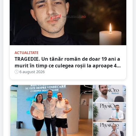
ACTUALITATE
TRAGEDIE. Un tânăr român de doar 19 ani a
murit în timp ce culegea roșii la aproape 40
de grade Celsius,în Italia
6 august 2026