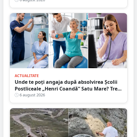
De ce face acest gest
ACTUALITATE
Unde te poți angaja după absolvirea Școlii
Postliceale „Henri Coandă” Satu Mare? Trei
calificări medicale, numeroase oportunități
6 august 2026
de carieră