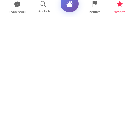
Anchete
Comentarii
Politică
Necitite
Ultimele articole
Accident grav la Luna Șes. Persoană
răsturnată cu ATV-ul și ...
8 ore • Locale
Cât rezistă de fapt un MacBook? Diferența
dintre un laptop c...
0 ore • Life
Accident cu trei victime în județul Satu
Mare. O mașină a aj...
21 ore • Locale
FOTO. Poliția explică modul în care s-a