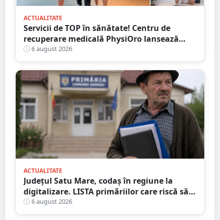
ACTUALITATE
Servicii de TOP în sănătate! Centru de
recuperare medicală PhysiOro lansează
Divizia medicală PhysiOro
6 august 2026
ACTUALITATE
Județul Satu Mare, codaș în regiune la
digitalizare. LISTA primăriilor care riscă să
piardă bani de la buget
6 august 2026