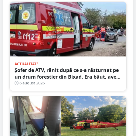
ACTUALITATE
Șofer de ATV, rănit după ce s-a răsturnat pe
un drum forestier din Bixad. Era băut, avea
permisul anulat, iar vehiculul nu era
6 august 2026
înmatriculat