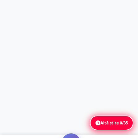
Altă știre
0/35