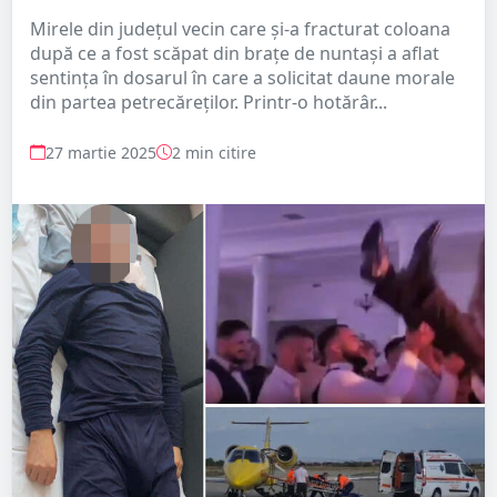
Mirele din județul vecin care și-a fracturat coloana
după ce a fost scăpat din brațe de nuntași a aflat
sentința în dosarul în care a solicitat daune morale
din partea petrecăreților. Printr-o hotărâr...
27 martie 2025
2 min citire