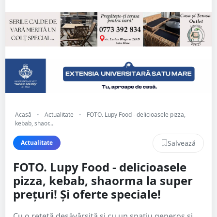
Acasă
•
Actualitate
•
FOTO. Lupy Food - delicioasele pizza,
kebab, shaor...
Salvează
Actualitate
FOTO. Lupy Food - delicioasele
pizza, kebab, shaorma la super
prețuri! Și oferte speciale!
Cu o rețetă desăvârșită și cu un spațiu generos și