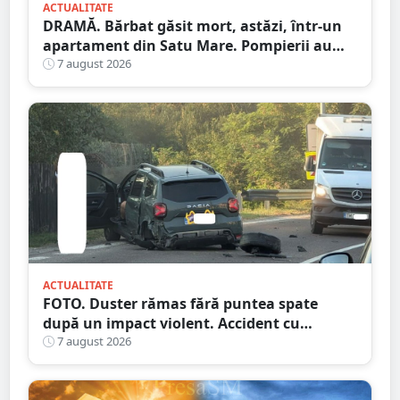
ACTUALITATE
DRAMĂ. Bărbat găsit mort, astăzi, într-un
apartament din Satu Mare. Pompierii au
spart ușa
7 august 2026
ACTUALITATE
FOTO. Duster rămas fără puntea spate
după un impact violent. Accident cu
implicarea unei mașini din Satu Mare
7 august 2026