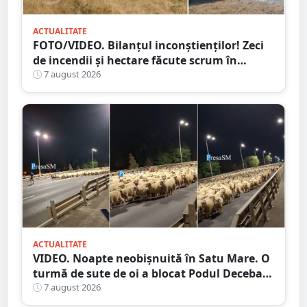
ACTUALITATE
FOTO/VIDEO. Bilanțul inconștienților! Zeci
de incendii și hectare făcute scrum în
județul Satu Mare
7 august 2026
ACTUALITATE
VIDEO. Noapte neobișnuită în Satu Mare. O
turmă de sute de oi a blocat Podul Decebal.
Gest de apreciat al ciobanului
7 august 2026