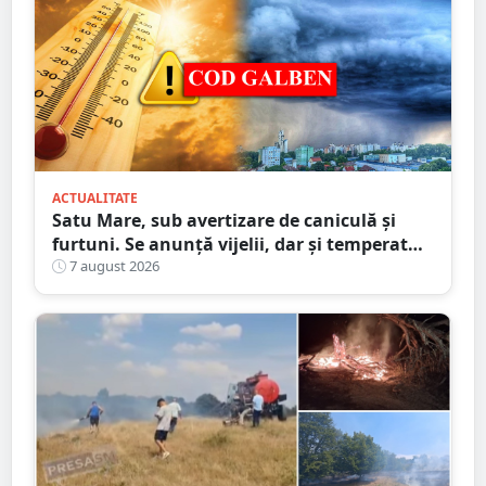
ACTUALITATE
Satu Mare, sub avertizare de caniculă și
furtuni. Se anunță vijelii, dar și temperaturi
ridicate. Avertizarea ANM
7 august 2026