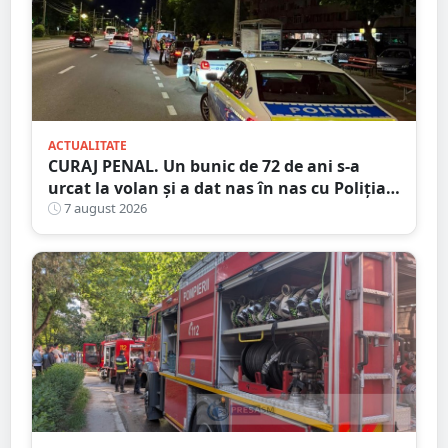
ACTUALITATE
CURAJ PENAL. Un bunic de 72 de ani s-a
urcat la volan și a dat nas în nas cu Poliția
Satu Mare
7 august 2026