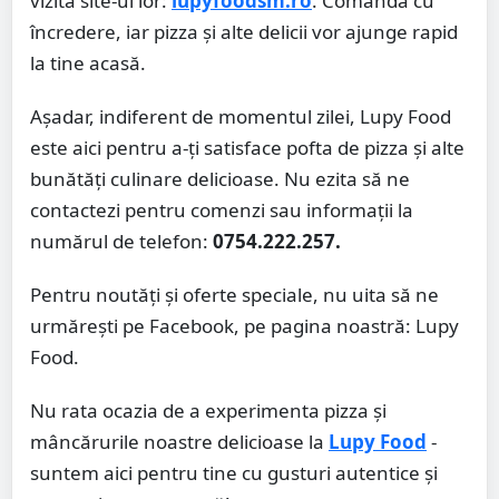
vizita site-ul lor:
lupyfoodsm.ro
. Comandă cu
încredere, iar pizza și alte delicii vor ajunge rapid
la tine acasă.
Așadar, indiferent de momentul zilei, Lupy Food
este aici pentru a-ți satisface pofta de pizza și alte
bunătăți culinare delicioase. Nu ezita să ne
contactezi pentru comenzi sau informații la
numărul de telefon:
0754.222.257.
Pentru noutăți și oferte speciale, nu uita să ne
urmărești pe Facebook, pe pagina noastră: Lupy
Food.
Nu rata ocazia de a experimenta pizza și
mâncărurile noastre delicioase la
Lupy Food
-
suntem aici pentru tine cu gusturi autentice și