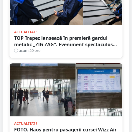
ACTUALITATE
TOP Trapez lansează în premieră gardul
metalic „ZIG ZAG”. Eveniment spectaculos
în Grădina Romei
acum 20 ore
ACTUALITATE
FOTO. Haos pentru pasagerii cursei Wizz Air