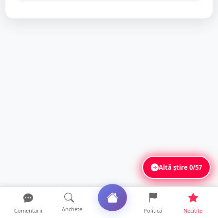
Altă știre
0/57
Anchete
Comentarii
Politică
Necitite