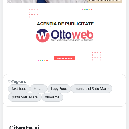
Tag-uri:
fast-food
kebab
Lupy Food
municipiul Satu Mare
pizza Satu Mare
shaorma
Citește și