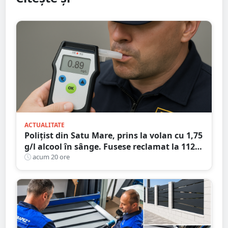
ACTUALITATE
Polițist din Satu Mare, prins la volan cu 1,75
g/l alcool în sânge. Fusese reclamat la 112
că circula pe contrasens
acum 20 ore