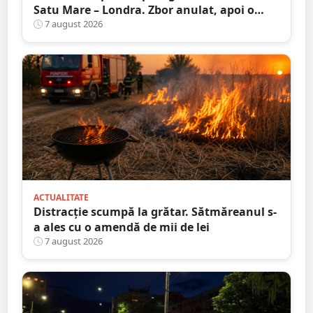
Satu Mare – Londra. Zbor anulat, apoi o
nouă întârziere. Fără explicații clare
7 august 2026
ACTUALITATE
Distracție scumpă la grătar. Sătmăreanul s-
a ales cu o amendă de mii de lei
7 august 2026