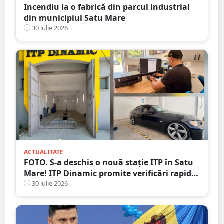
Incendiu la o fabrică din parcul industrial
din municipiul Satu Mare
30 iulie 2026
ACTUALITATE
FOTO. S-a deschis o nouă stație ITP în Satu
Mare! ITP Dinamic promite verificări rapide
și servicii de calitate
30 iulie 2026