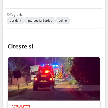
Tag-uri:
accident
intersecția Burdea
poliție
Citește și
ACTUALITATE