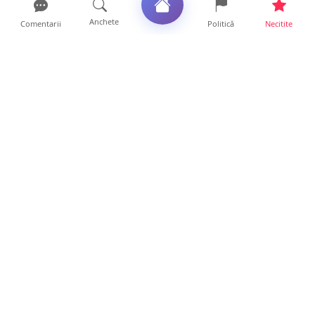
Anchete
Comentarii
Politică
Necitite
Ultimele articole
DRAMĂ. Bărbat găsit mort, astăzi, într-un
apartament din Sat...
11 ore • Locale
FOTO. Duster rămas fără puntea spate după
un impact violent....
11 ore • Locale
Satu Mare, sub avertizare de caniculă și
furtuni. Se anunță ...
10 ore • Locale
FOTO/VIDEO. Bilanțul inconștienților! Zeci