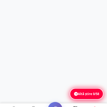
Altă știre
0/58