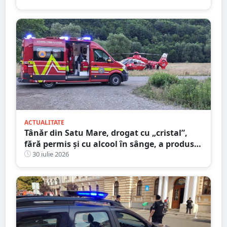
ACTUALITATE
Tânăr din Satu Mare, drogat cu „cristal”,
fără permis și cu alcool în sânge, a produs
un accident grav. Pasagerul a stat 13 zile în
30 iulie 2026
spital