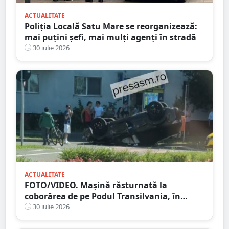
ACTUALITATE
Poliția Locală Satu Mare se reorganizează:
mai puțini șefi, mai mulți agenți în stradă
30 iulie 2026
ACTUALITATE
FOTO/VIDEO. Mașină răsturnată la
coborârea de pe Podul Transilvania, în
municipiul Satu Mare
30 iulie 2026