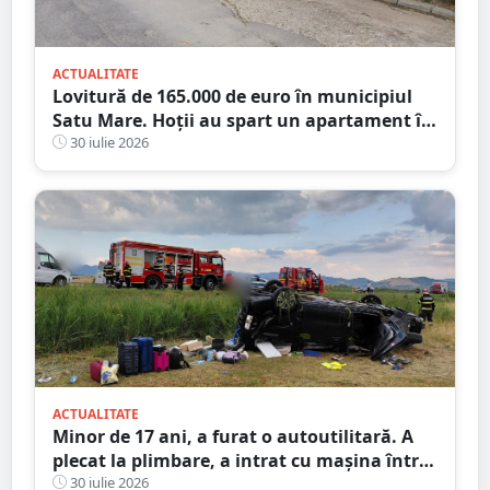
ACTUALITATE
Lovitură de 165.000 de euro în municipiul
Satu Mare. Hoții au spart un apartament în
timp ce proprietarii erau în concediu
30 iulie 2026
ACTUALITATE
Minor de 17 ani, a furat o autoutilitară. A
plecat la plimbare, a intrat cu mașina într-o
anexă și apoi a abandonat-o
30 iulie 2026