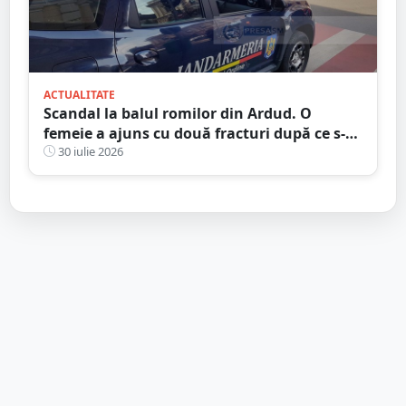
ACTUALITATE
Scandal la balul romilor din Ardud. O
femeie a ajuns cu două fracturi după ce s-a
interpus într-o bătaie
30 iulie 2026