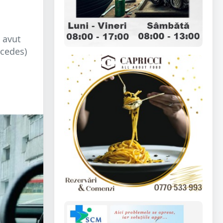
a avut
rcedes)