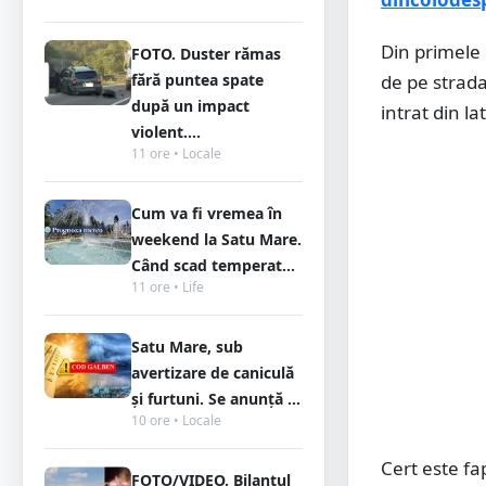
Din primele 
FOTO. Duster rămas
de pe strada
fără puntea spate
după un impact
intrat din l
violent....
11 ore • Locale
Cum va fi vremea în
weekend la Satu Mare.
Când scad temperat...
11 ore • Life
Satu Mare, sub
avertizare de caniculă
și furtuni. Se anunță ...
10 ore • Locale
Cert este fa
FOTO/VIDEO. Bilanțul