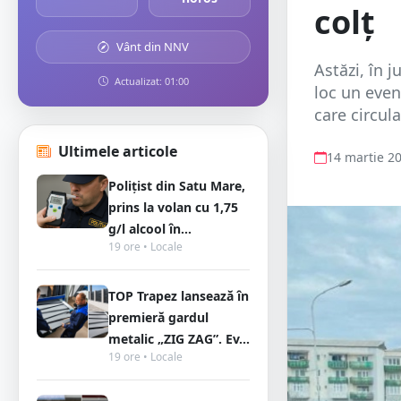
colț
Vânt din NNV
Astăzi, în j
Actualizat: 01:00
loc un even
care circul
Ultimele articole
14 martie 2
Polițist din Satu Mare,
prins la volan cu 1,75
g/l alcool în...
19 ore • Locale
TOP Trapez lansează în
premieră gardul
metalic „ZIG ZAG”. Ev...
19 ore • Locale