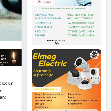
t loc un
e
gan)