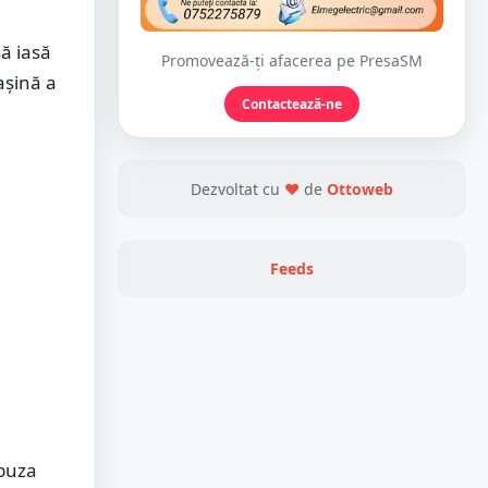
să iasă
Promovează-ți afacerea pe PresaSM
așină a
Contactează-ne
Dezvoltat cu
❤
de
Ottoweb
Feeds
 buza