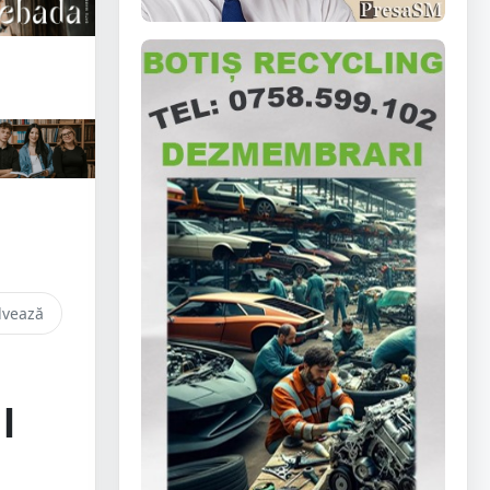
lvează
l