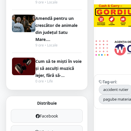
9 ore • Locale
Amendă pentru un
crescător de animale
din județul Satu
Mare....
9 ore • Locale
Cum să te miști în voie
și să asculți muzică
lejer, fără să-...
0 ore • Life
Tag-uri:
accident rutier
pagube materia
Distribuie
Facebook