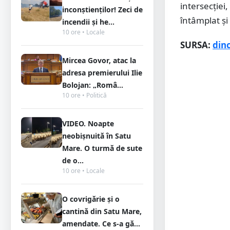
intersecției,
inconștienților! Zeci de
întâmplat și
incendii și he...
10 ore • Locale
SURSA:
din
Mircea Govor, atac la
adresa premierului Ilie
Bolojan: „Româ...
10 ore • Politică
VIDEO. Noapte
neobișnuită în Satu
Mare. O turmă de sute
de o...
10 ore • Locale
O covrigărie și o
cantină din Satu Mare,
amendate. Ce s-a gă...