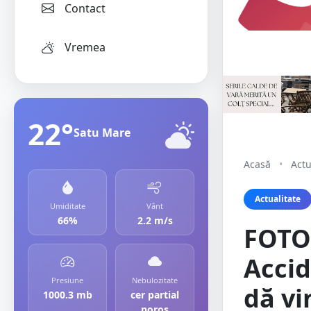
Contact
Vremea
22°
Satu Mare
Acasă
•
Actu
Actualitate
Umiditate
Vânt
66%
2.2 m/s
FOTO.
Accid
Presiune
Nebulozitate
dă vi
1000.3 mb
cer partial
noros