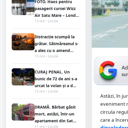
FOTO. Haos pentru
pasagerii cursei Wizz
Air Satu Mare – Lond...
13 ore • Locale
Distracție scumpă la
grătar. Sătmăreanul s-
a ales cu o amend...
13 ore • Locale
CURAJ PENAL. Un
bunic de 72 de ani s-a
urcat la volan și a d...
13 ore • Locale
Astăzi, în j
eveniment ru
DRAMĂ. Bărbat găsit
circula reg
mort, astăzi, într-un
care a încer
apartament din Sat...
11 ore • Locale
dincolodes