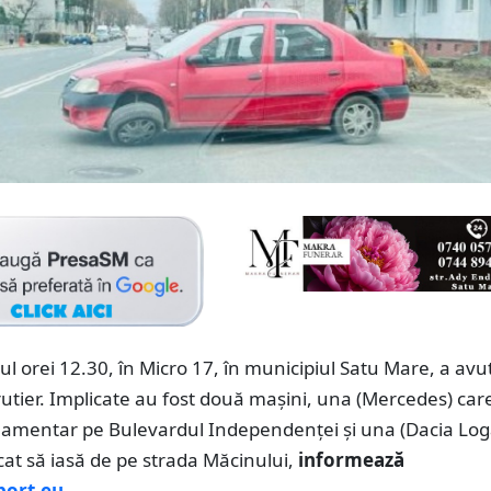
urul orei 12.30, în Micro 17, în municipiul Satu Mare, a avu
tier. Implicate au fost două mașini, una (Mercedes) car
ulamentar pe Bulevardul Independenței și una (Dacia Lo
cat să iasă de pe strada Măcinului,
informează
port.eu