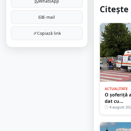
WhatsApp
Citește 
E-mail
Copiază link
ACTUALITATE
O șoferiță 
dat cu
mașina
4 august 20
peste un
bunic, pe
trecerea de