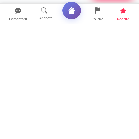
Anchete
Comentarii
Politică
Necitite
Ultimele articole
Adoptată în Canada, Ana Maria își caută
familia biologică di...
18 ore • Life
FOTO. Imagini dramatice. Pești sufocați pe
lacul Călinești. ...
14 ore • Locale
Peste 230 de locuri de muncă disponibile în
Satu Mare. Alte ...
14 ore • Life