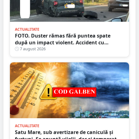
ACTUALITATE
FOTO. Duster rămas fără puntea spate
după un impact violent. Accident cu
implicarea unei mașini din Satu Mare
7 august 2026
ACTUALITATE
Satu Mare, sub avertizare de caniculă și