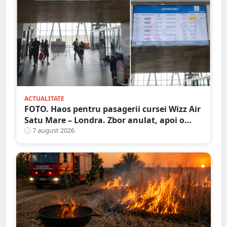
ACTUALITATE
FOTO. Haos pentru pasagerii cursei Wizz Air
Satu Mare – Londra. Zbor anulat, apoi o
nouă întârziere. Fără explicații clare
7 august 2026