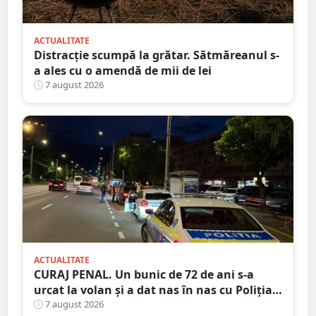
ACTUALITATE
Distracție scumpă la grătar. Sătmăreanul s-
a ales cu o amendă de mii de lei
7 august 2026
ACTUALITATE
CURAJ PENAL. Un bunic de 72 de ani s-a
urcat la volan și a dat nas în nas cu Poliția
Satu Mare
7 august 2026