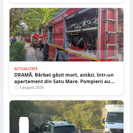
ACTUALITATE
DRAMĂ. Bărbat găsit mort, astăzi, într-un
apartament din Satu Mare. Pompierii au
spart ușa
7 august 2026