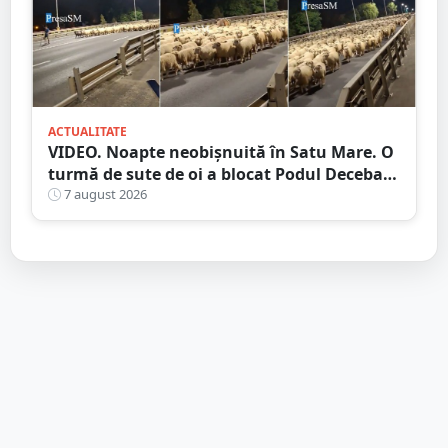
ACTUALITATE
VIDEO. Noapte neobișnuită în Satu Mare. O
turmă de sute de oi a blocat Podul Decebal.
Gest de apreciat al ciobanului
7 august 2026