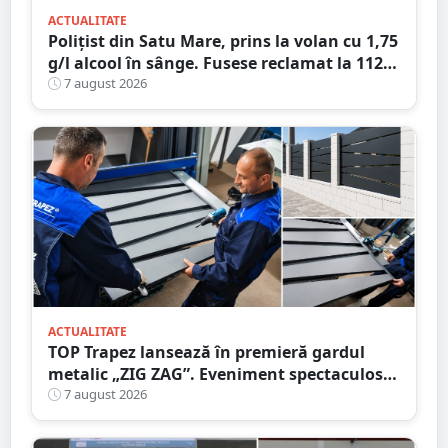
ACTUALITATE
Polițist din Satu Mare, prins la volan cu 1,75
g/l alcool în sânge. Fusese reclamat la 112
că circula pe contrasens
7 august 2026
ACTUALITATE
TOP Trapez lansează în premieră gardul
metalic „ZIG ZAG”. Eveniment spectaculos
în Grădina Romei
7 august 2026