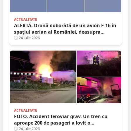
ACTUALITATE
ALERTĂ. Dronă doborâtă de un avion F-16 în
spațiul aerian al României, deasupra
județului Buzău
24 iulie 2026
ACTUALITATE
FOTO. Accident feroviar grav. Un tren cu
aproape 200 de pasageri a lovit o
autocisternă, care a luat foc
24 iulie 2026