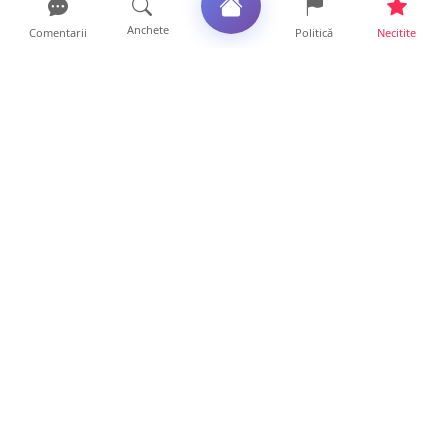
Anchete
Comentarii
Politică
Necitite
Ultimele articole
FOTO. Haos pentru pasagerii cursei Wizz Air
Satu Mare – Lond...
13 ore • Locale
Distracție scumpă la grătar. Sătmăreanul s-a
ales cu o amend...
13 ore • Locale
CURAJ PENAL. Un bunic de 72 de ani s-a
urcat la volan și a d...
13 ore • Locale
DRAMĂ. Bărbat găsit mort, astăzi, într-un