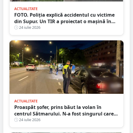
ACTUALITATE
FOTO. Poliția explică accidentul cu victime
din Supur. Un TIR a proiectat o mașină în
șanț
24 iulie 2026
ACTUALITATE
Proaspăt șofer, prins băut la volan în
centrul Sătmarului. N-a fost singurul care a
călcat pe bec
24 iulie 2026