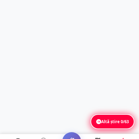
Altă știre
0/63