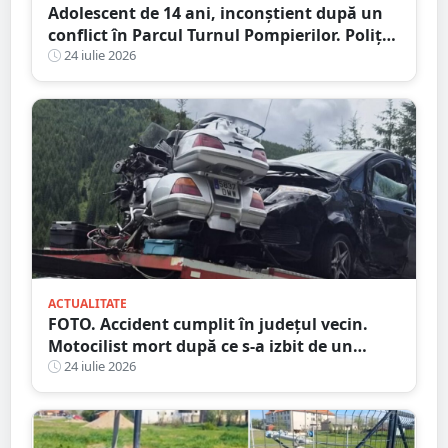
Adolescent de 14 ani, inconștient după un
conflict în Parcul Turnul Pompierilor. Poliția
a deschis dosar penal
24 iulie 2026
ACTUALITATE
FOTO. Accident cumplit în județul vecin.
Motocilist mort după ce s-a izbit de un
copac și un microbuz
24 iulie 2026