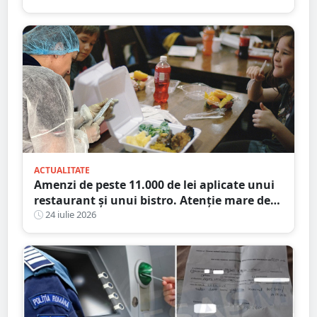
ACTUALITATE
Amenzi de peste 11.000 de lei aplicate unui
restaurant și unui bistro. Atenție mare de
unde mâncați
24 iulie 2026