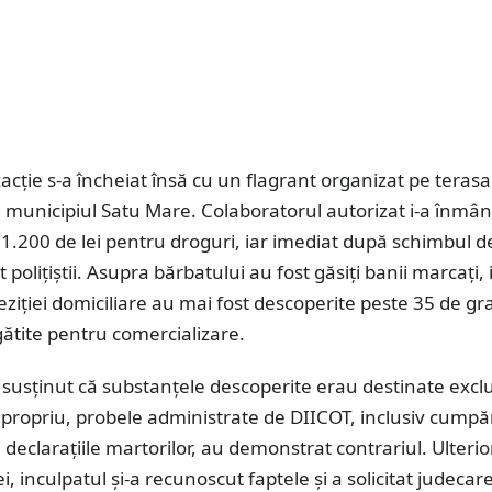
acție s-a încheiat însă cu un flagrant organizat pe teras
 municipiul Satu Mare. Colaboratorul autorizat i-a înmân
 1.200 de lei pentru droguri, iar imediat după schimbul d
 polițiștii. Asupra bărbatului au fost găsiți banii marcați, 
iției domiciliare au mai fost descoperite peste 35 de g
ătite pentru comercializare.
 a susținut că substanțele descoperite erau destinate excl
propriu, probele administrate de DIICOT, inclusiv cumpăr
 declarațiile martorilor, au demonstrat contrariul. Ulterior
i, inculpatul și-a recunoscut faptele și a solicitat judecar