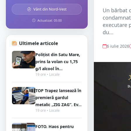
Vânt din Nord-Vest
Un bărbat d
condamnat d
Actualizat: 05:00
executare p
du...
Ultimele articole
6 iulie 2026
Polițist din Satu Mare,
prins la volan cu 1,75
g/l alcool în...
19 ore • Locale
TOP Trapez lansează în
premieră gardul
metalic „ZIG ZAG”. Ev...
19 ore • Locale
FOTO. Haos pentru