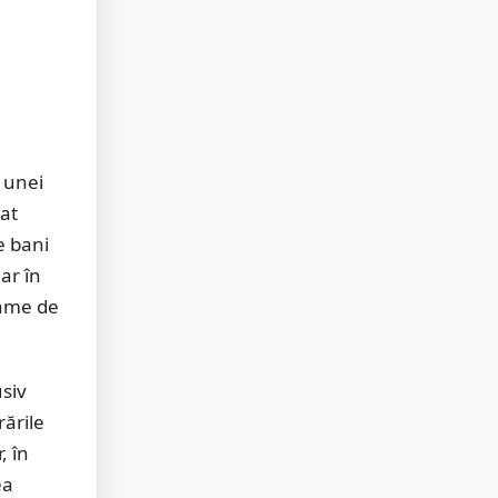
a unei
at
e bani
iar în
rame de
usiv
ările
, în
ea