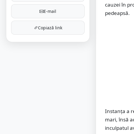
cauzei în pr
E-mail
pedeapsă.
Copiază link
Instanța a r
mari, însă a
inculpatul a