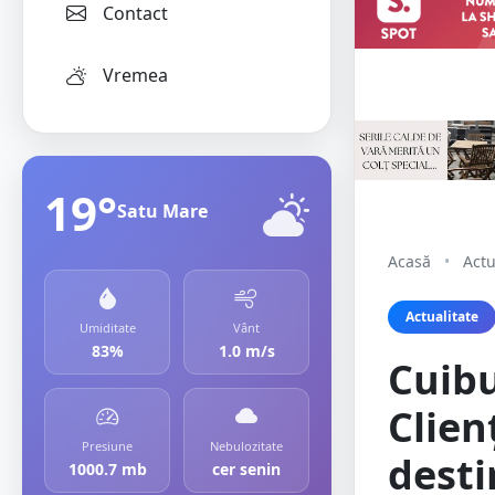
Contact
Vremea
19°
Satu Mare
Acasă
•
Actu
Actualitate
Umiditate
Vânt
83%
1.0 m/s
Cuibu
Clien
Presiune
Nebulozitate
desti
1000.7 mb
cer senin