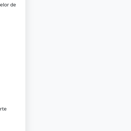
telor de
rte