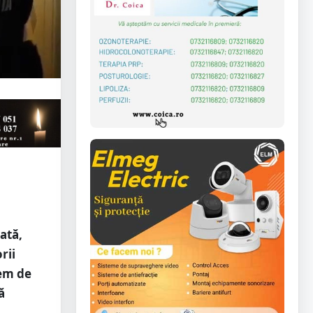
ată,
rii
rem de
ă