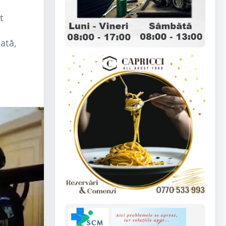
t
ată,