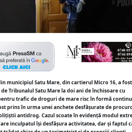
in municipiul Satu Mare, din cartierul Micro 16, a fost
e Tribunalul Satu Mare la doi ani de închisoare cu
entru trafic de droguri de mare risc în formă continu
ost prins în urma unei anchete desfășurate de procuro
olițiștii antidrog. Cazul scoate în evidență modul ext
are inculpatul își desfășura activitatea, dar și faptul c
t trădat chiar de un taximetrist și de propriii clienți.