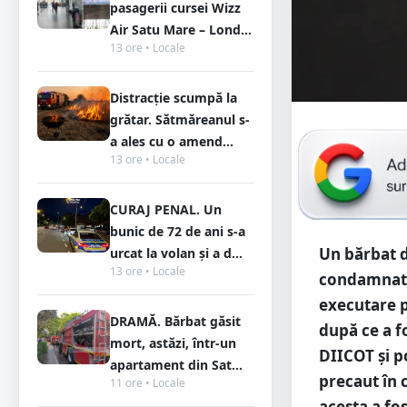
pasagerii cursei Wizz
Air Satu Mare – Lond...
13 ore • Locale
Distracție scumpă la
grătar. Sătmăreanul s-
a ales cu o amend...
13 ore • Locale
CURAJ PENAL. Un
bunic de 72 de ani s-a
Un bărbat d
urcat la volan și a d...
13 ore • Locale
condamnat d
executare p
DRAMĂ. Bărbat găsit
după ce a f
mort, astăzi, într-un
DIICOT și p
apartament din Sat...
precaut în c
11 ore • Locale
acesta a fos