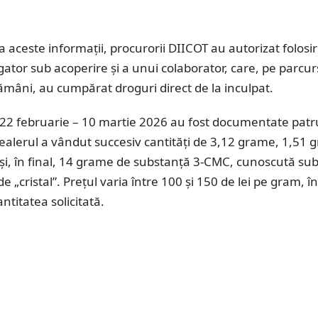
a aceste informații, procurorii DIICOT au autorizat folosi
gator sub acoperire și a unui colaborator, care, pe parcu
mâni, au cumpărat droguri direct de la inculpat.
 22 februarie – 10 martie 2026 au fost documentate patr
Dealerul a vândut succesiv cantități de 3,12 grame, 1,51 
și, în final, 14 grame de substanță 3-CMC, cunoscută su
 „cristal”. Prețul varia între 100 și 150 de lei pe gram, în
ntitatea solicitată.