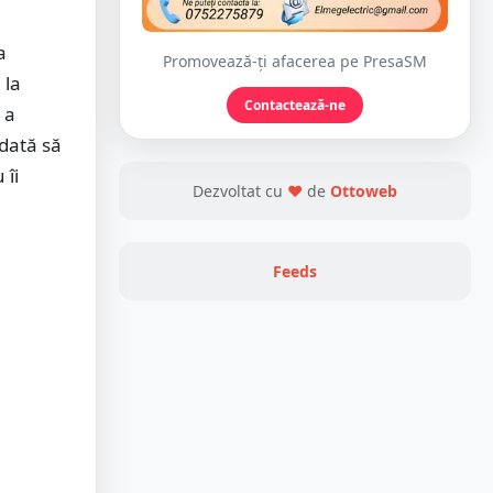
a
Promovează-ți afacerea pe PresaSM
 la
Contactează-ne
 a
 dată să
 îi
Dezvoltat cu
❤
de
Ottoweb
Feeds