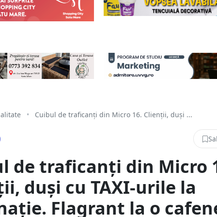
alitate
•
Cuibul de traficanți din Micro 16. Clienții, duși ...
Sa
l de traficanți din Micro 
ții, duși cu TAXI-urile la
nație. Flagrant la o cafen