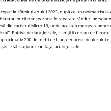
ceput la sfârșitul anului 2025, după ce un taximetrist le-
hetatorilor că transportase în repetate rânduri persoane
esă din cartierul Micro 16, unde acestea mergeau pentru
tal”. Potrivit declarației sale, clienții îi cereau de fiecare
aproximativ 200 de metri de bloc, deoarece dealerului nu
șinile să staționeze în fața locuinței sale.