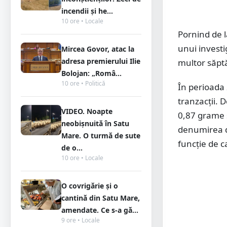
incendii și he...
10 ore • Locale
Pornind de l
unui investi
Mircea Govor, atac la
adresa premierului Ilie
multor săptă
Bolojan: „Româ...
10 ore • Politică
În perioada
tranzacții. 
VIDEO. Noapte
0,87 grame 
neobișnuită în Satu
denumirea de
Mare. O turmă de sute
funcție de ca
de o...
10 ore • Locale
O covrigărie și o
cantină din Satu Mare,
amendate. Ce s-a gă...
9 ore • Locale