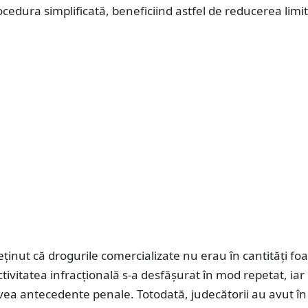
ocedura simplificată, beneficiind astfel de reducerea limi
eținut că drogurile comercializate nu erau în cantități foa
ctivitatea infracțională s-a desfășurat în mod repetat, iar
vea antecedente penale. Totodată, judecătorii au avut în