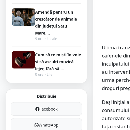
Amendă pentru un
crescător de animale
din județul Satu
Mare....
9 ore • Locale
Ultima tranz
Cum să te miști în voie
cafenele din
și să asculți muzică
inculpatului
lejer, fără să-...
au intervenit
0 ore • Life
urma perchez
droguri preg
Distribuie
Deși inițial
Facebook
consumului 
autorizate și
WhatsApp
fața instanțe