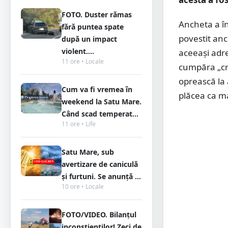
FOTO. Duster rămas
Ancheta a în
fără puntea spate
povestit anc
după un impact
violent....
aceeași adr
11 ore • Locale
cumpăra „cris
oprească la 
Cum va fi vremea în
plăcea ca ma
weekend la Satu Mare.
Când scad temperat...
11 ore • Life
Satu Mare, sub
avertizare de caniculă
și furtuni. Se anunță ...
10 ore • Locale
FOTO/VIDEO. Bilanțul
inconștienților! Zeci de