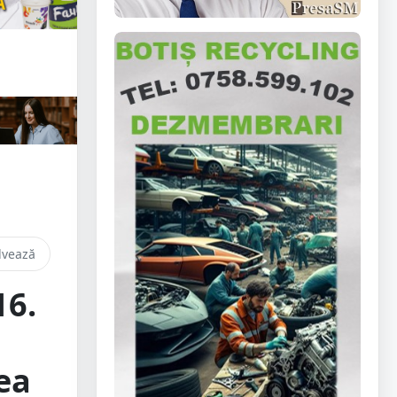
lvează
16.
ea