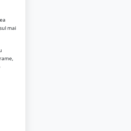
rea
rsul mai
u
grame,
b