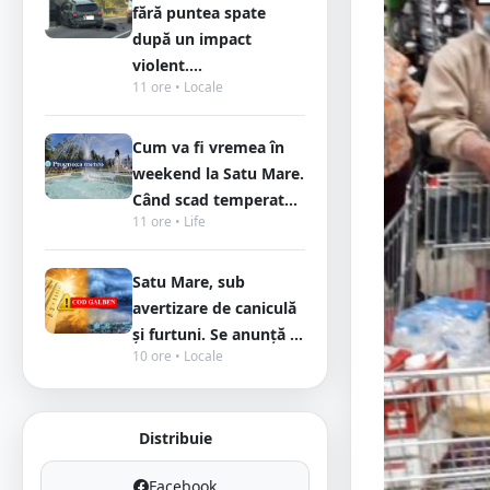
fără puntea spate
după un impact
violent....
11 ore • Locale
Cum va fi vremea în
weekend la Satu Mare.
Când scad temperat...
11 ore • Life
Satu Mare, sub
avertizare de caniculă
și furtuni. Se anunță ...
10 ore • Locale
Distribuie
Facebook