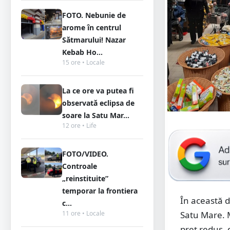
FOTO. Nebunie de
arome în centrul
Sătmarului! Nazar
Kebab Ho...
15 ore • Locale
La ce ore va putea fi
observată eclipsa de
soare la Satu Mar...
12 ore • Life
FOTO/VIDEO.
Controale
„reinstituite”
temporar la frontiera
În această 
c...
Satu Mare. 
11 ore • Locale
preț redus, 