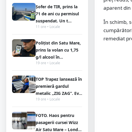
Șofer de TIR, prins la
aparent din 
71 de ani cu permisul
suspendat. Un t...
În schimb, 
11 ore • Locale
cumpărătoril
remediat p
Polițist din Satu Mare,
prins la volan cu 1,75
g/l alcool în...
19 ore • Locale
TOP Trapez lansează în
premieră gardul
metalic „ZIG ZAG”. Ev...
19 ore • Locale
FOTO. Haos pentru
pasagerii cursei Wizz
Air Satu Mare – Lond...