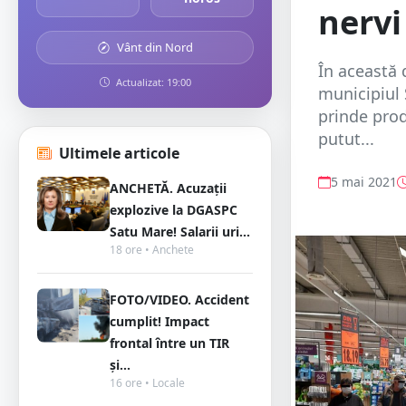
nervi
Vânt din Nord
În această 
Actualizat: 19:00
municipiul 
prinde prod
putut...
Ultimele articole
5 mai 2021
ANCHETĂ. Acuzații
explozive la DGASPC
Satu Mare! Salarii uri...
18 ore • Anchete
FOTO/VIDEO. Accident
cumplit! Impact
frontal între un TIR
și...
16 ore • Locale