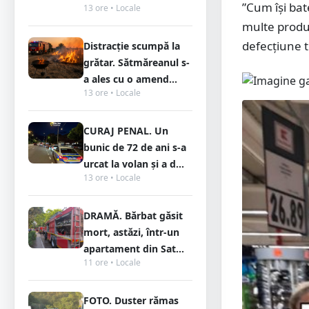
”Cum își bat
13 ore • Locale
multe produs
defecțiune t
Distracție scumpă la
grătar. Sătmăreanul s-
a ales cu o amend...
13 ore • Locale
CURAJ PENAL. Un
bunic de 72 de ani s-a
urcat la volan și a d...
13 ore • Locale
DRAMĂ. Bărbat găsit
mort, astăzi, într-un
apartament din Sat...
11 ore • Locale
FOTO. Duster rămas