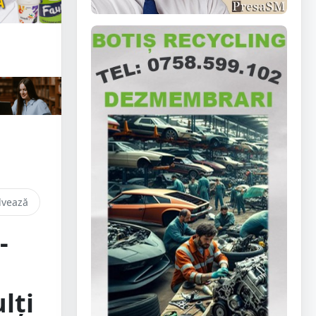
lvează
-
lți