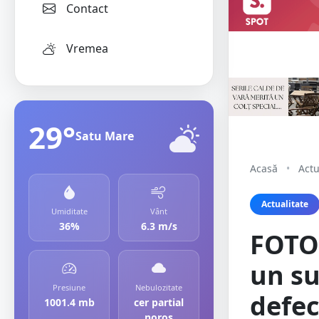
Contact
Vremea
29°
Satu Mare
Acasă
•
Actu
Actualitate
Umiditate
Vânt
36%
6.3 m/s
FOTO.
un su
Presiune
Nebulozitate
defec
1001.4 mb
cer partial
noros