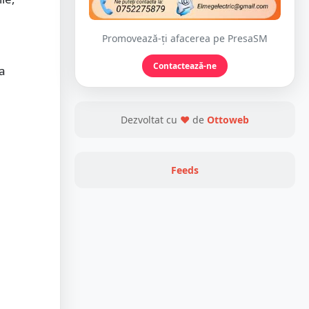
Promovează-ți afacerea pe PresaSM
Contactează-ne
a
Dezvoltat cu
❤
de
Ottoweb
Feeds