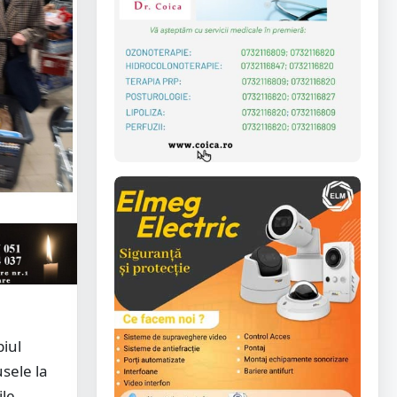
iul
sele la
le,