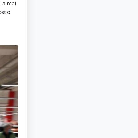
 la mai
ost o