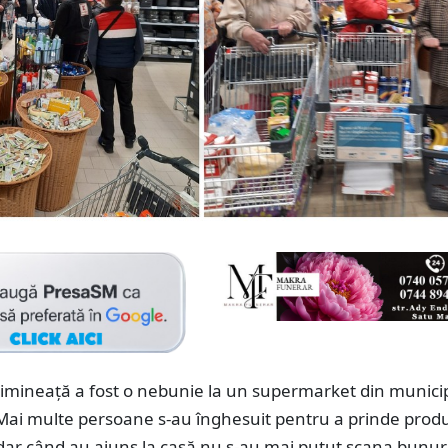
dimineață a fost o nebunie la un supermarket din municip
Mai multe persoane s-au înghesuit pentru a prinde produ
dar când au ajuns la casă nu s-au mai putut scana bunuri