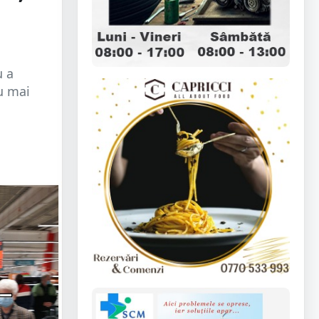
u a
u mai