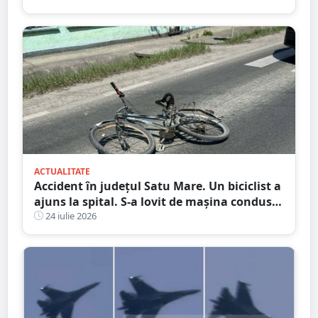
ACTUALITATE
Accident în județul Satu Mare. Un biciclist a
ajuns la spital. S-a lovit de mașina condusă
de un tânăr șofer
24 iulie 2026