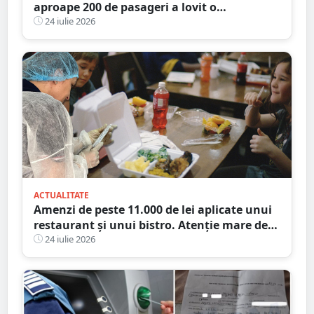
aproape 200 de pasageri a lovit o
autocisternă, care a luat foc
24 iulie 2026
ACTUALITATE
Amenzi de peste 11.000 de lei aplicate unui
restaurant și unui bistro. Atenție mare de
unde mâncați
24 iulie 2026