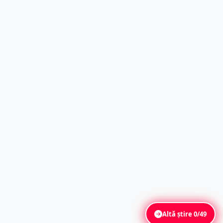
Altă știre
0/49