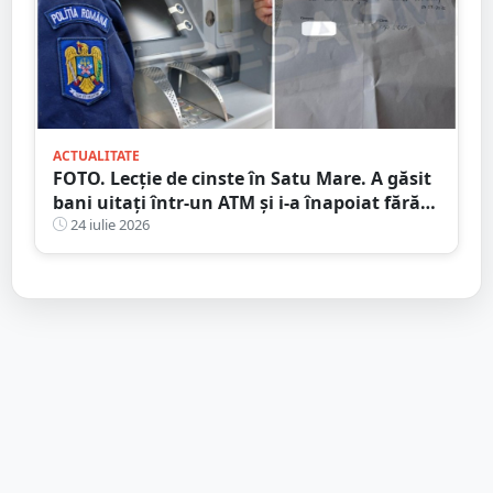
ACTUALITATE
FOTO. Lecție de cinste în Satu Mare. A găsit
bani uitați într-un ATM și i-a înapoiat fără
să stea pe gânduri
24 iulie 2026