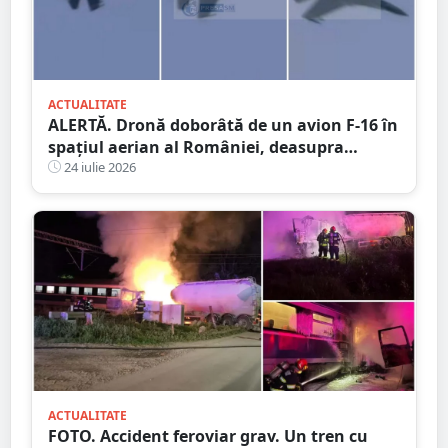
ACTUALITATE
ALERTĂ. Dronă doborâtă de un avion F-16 în
spațiul aerian al României, deasupra
județului Buzău
24 iulie 2026
ACTUALITATE
FOTO. Accident feroviar grav. Un tren cu