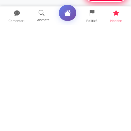
Anchete
Comentarii
Politică
Necitite
Ultimele articole
Mamă de doar 36 de ani, măcinată de
cancer. Doi copii luptă ...
21 ore • Locale
Un sătmărean acuză un centru medical că i-
a anulat consultaț...
20 ore • Locale
TRAGEDIE. Un tânăr român de doar 19 ani a
murit în timp ce c...
19 ore • Locale