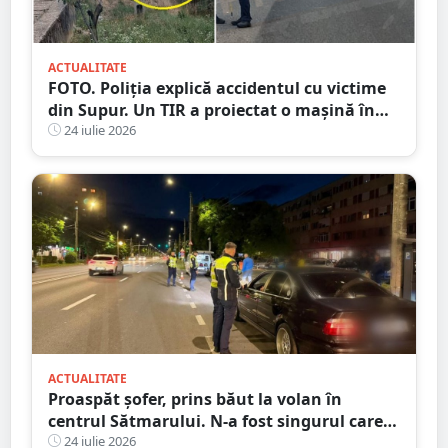
ACTUALITATE
FOTO. Poliția explică accidentul cu victime
din Supur. Un TIR a proiectat o mașină în
șanț
24 iulie 2026
ACTUALITATE
Proaspăt șofer, prins băut la volan în
centrul Sătmarului. N-a fost singurul care a
călcat pe bec
24 iulie 2026