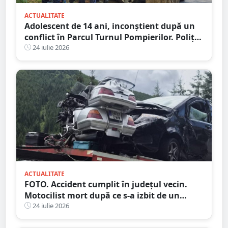
ACTUALITATE
Adolescent de 14 ani, inconștient după un
conflict în Parcul Turnul Pompierilor. Poliția
a deschis dosar penal
24 iulie 2026
ACTUALITATE
FOTO. Accident cumplit în județul vecin.
Motocilist mort după ce s-a izbit de un
copac și un microbuz
24 iulie 2026