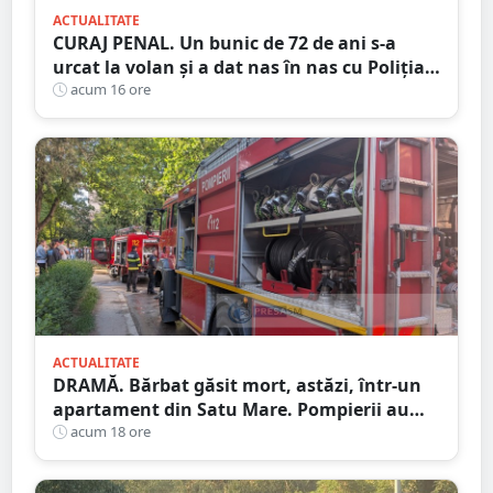
ACTUALITATE
CURAJ PENAL. Un bunic de 72 de ani s-a
urcat la volan și a dat nas în nas cu Poliția
Satu Mare
acum 16 ore
ACTUALITATE
DRAMĂ. Bărbat găsit mort, astăzi, într-un
apartament din Satu Mare. Pompierii au
spart ușa
acum 18 ore