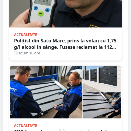
ACTUALITATE
Polițist din Satu Mare, prins la volan cu 1,75
g/l alcool în sânge. Fusese reclamat la 112
că circula pe contrasens
acum 10 ore
ACTUALITATE