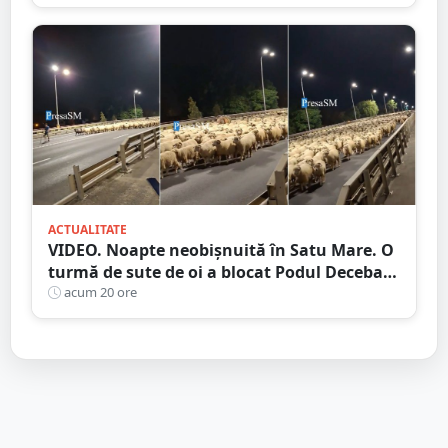
ACTUALITATE
VIDEO. Noapte neobișnuită în Satu Mare. O
turmă de sute de oi a blocat Podul Decebal.
Gest de apreciat al ciobanului
acum 20 ore