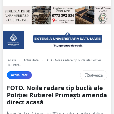
Acasă
•
Actualitate
•
FOTO. Noile radare tip buclă ale Poliției
Rutiere!...
Salvează
Actualitate
FOTO. Noile radare tip buclă ale
Poliției Rutiere! Primești amenda
direct acasă
Începând cu 1 ianuarie 2025, pe drumurile publice