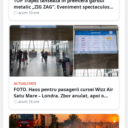
TOP Trapez lansează în premieră gardul
metalic „ZIG ZAG”. Eveniment spectaculos
în Grădina Romei
acum 10 ore
ACTUALITATE
FOTO. Haos pentru pasagerii cursei Wizz Air
Satu Mare – Londra. Zbor anulat, apoi o
nouă întârziere. Fără explicații clare
acum 16 ore