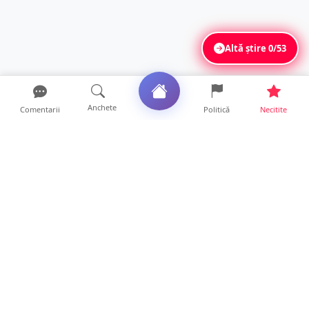
Altă știre
0/53
Anchete
Comentarii
Politică
Necitite
Ultimele articole
Polițist din Satu Mare, prins la volan cu 1,75
g/l alcool în...
19 ore • Locale
TOP Trapez lansează în premieră gardul
metalic „ZIG ZAG”. Ev...
19 ore • Locale