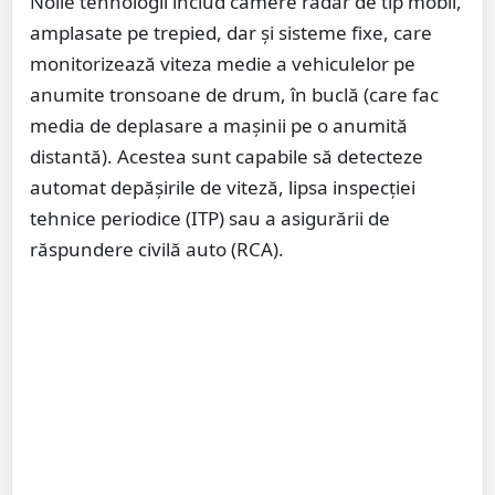
Noile tehnologii includ camere radar de tip mobil,
amplasate pe trepied, dar și sisteme fixe, care
monitorizează viteza medie a vehiculelor pe
anumite tronsoane de drum, în buclă (care fac
media de deplasare a mașinii pe o anumită
distantă). Acestea sunt capabile să detecteze
automat depășirile de viteză, lipsa inspecției
tehnice periodice (ITP) sau a asigurării de
răspundere civilă auto (RCA).