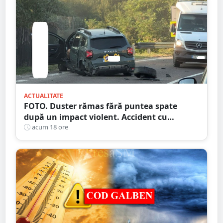
ACTUALITATE
FOTO. Duster rămas fără puntea spate
după un impact violent. Accident cu
implicarea unei mașini din Satu Mare
acum 18 ore