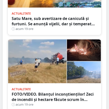
ACTUALITATE
Satu Mare, sub avertizare de caniculă și
furtuni. Se anunță vijelii, dar și temperaturi
ridicate. Avertizarea ANM
acum 19 ore
ACTUALITATE
FOTO/VIDEO. Bilanțul inconștienților! Zeci
de incendii și hectare făcute scrum în
județul Satu Mare
acum 19 ore