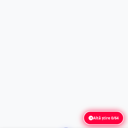
Altă știre
0/64