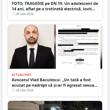
FOTO. TRAGEDIE pe DN 19. Un adolescent de
14 ani, aflat pe o trotinetă electrică, lovit
mortal de o mașină
28 iulie 2026
ACTUALITATE
Avocatul Vlad Baculescu: „Un tată a fost
acuzat pe nedrept că și-ar fi agresat sexual
fiica. Viața lui s-a prăbușit înainte ca
28 iulie 2026
justiția să se pronunțe”