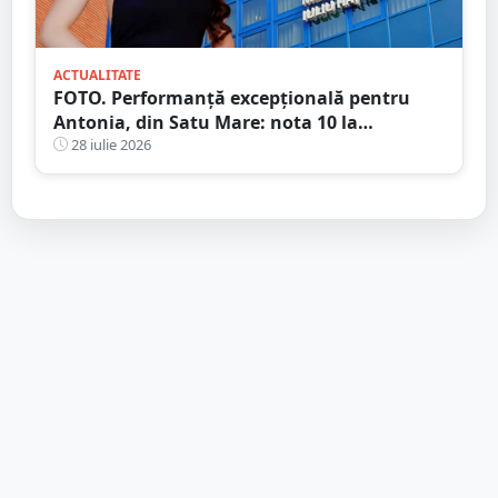
ACTUALITATE
FOTO. Performanță excepțională pentru
Antonia, din Satu Mare: nota 10 la
admiterea la UMF Cluj, o reușită care nu s-a
28 iulie 2026
mai înregistrat de 15 ani