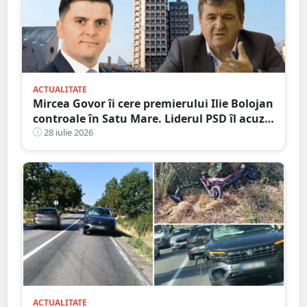
ACTUALITATE
Mircea Govor îi cere premierului Ilie Bolojan
controale în Satu Mare. Liderul PSD îl acuză
pe Adrian Cozma de presiuni politice și cere
28 iulie 2026
verificări ample
ACTUALITATE