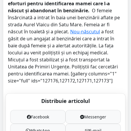
eforturi pentru identificarea mamei care l-a
născut și abandonat în benzinărie.
O femeie
însărcinată a intrat în baia unei benzinării aflate pe
strada Aurel Vlaicu din Satu Mare. Femeia ar fi
născut în toaletă și a plecat.
Nou-născutul
a fost
găsit de un angajat al benzinăriei care a intrat în
baie după femeie și a alertat autoritățile. La fața
locului au venit polițiștii și un echipaj medical.
Micuțul a fost stabilizat și a fost transportat la
Unitatea de Primiri Urgențe. Polițiștii fac cercetări
pentru identificarea mamei. [gallery columns="1"
size="full" ids="127176,127172,127171,127173"]
Distribuie articolul
Facebook
Messenger
WhatsApp
E-mail