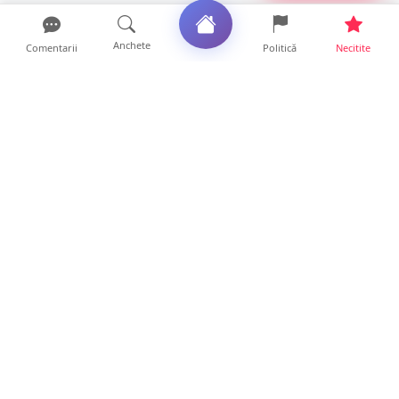
Anchete
Comentarii
Politică
Necitite
Ultimele articole
TOP Trapez lansează în premieră gardul
metalic „ZIG ZAG”. Ev...
19 ore • Locale
FOTO. Haos pentru pasagerii cursei Wizz Air
Satu Mare – Lond...
13 ore • Locale
Distracție scumpă la grătar. Sătmăreanul s-a
ales cu o amend...
13 ore • Locale