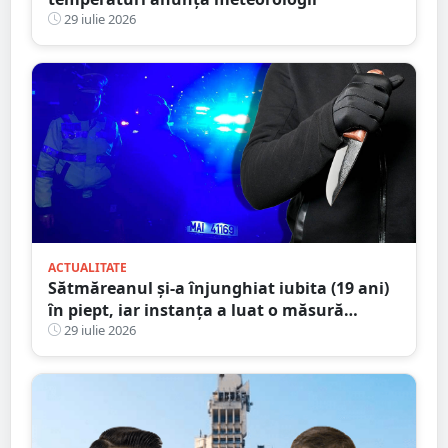
29 iulie 2026
ACTUALITATE
Sătmăreanul și-a înjunghiat iubita (19 ani)
în piept, iar instanța a luat o măsură
radicală
29 iulie 2026