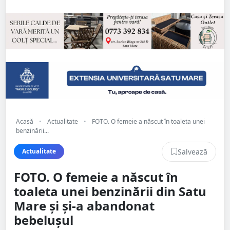
Acasă
•
Actualitate
•
FOTO. O femeie a născut în toaleta unei
benzinării...
Salvează
Actualitate
FOTO. O femeie a născut în
toaleta unei benzinării din Satu
Mare și și-a abandonat
bebelușul