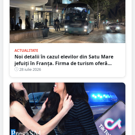
ACTUALITATE
Noi detalii în cazul elevilor din Satu Mare
jefuiți în Franța. Firma de turism oferă
explicații
28 iulie 2026