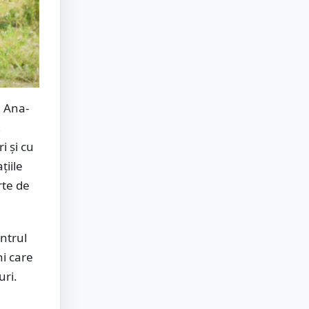
, Ana-
,
i și cu
țiile
rte de
ntrul
i care
uri.