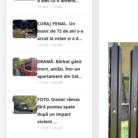
a ales cu o amend...
13 ore • Locale
CURAJ PENAL. Un
bunic de 72 de ani s-a
urcat la volan și a d...
13 ore • Locale
DRAMĂ. Bărbat găsit
mort, astăzi, într-un
apartament din Sat...
11 ore • Locale
FOTO. Duster rămas
fără puntea spate
după un impact
violent....
11 ore • Locale