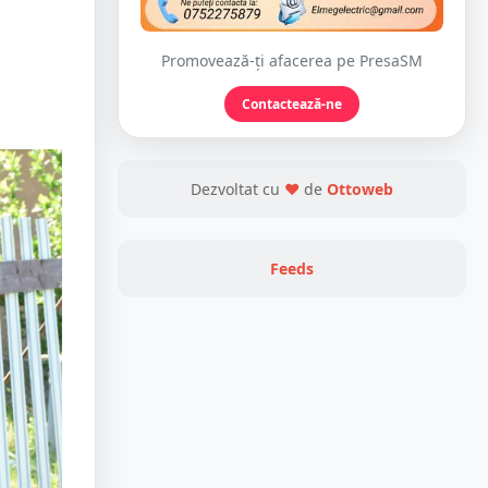
Promovează-ți afacerea pe PresaSM
Contactează-ne
Dezvoltat cu
❤
de
Ottoweb
Feeds