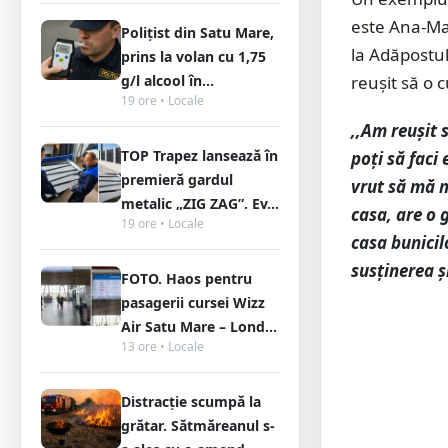
este Ana-Mar
Polițist din Satu Mare,
la Adăpostul
prins la volan cu 1,75
reușit să o 
g/l alcool în...
19 ore • Locale
,,Am reușit 
TOP Trapez lansează în
poți să faci
premieră gardul
vrut să mă m
metalic „ZIG ZAG”. Ev...
casa, are o 
19 ore • Locale
casa bunicil
susținerea și
FOTO. Haos pentru
pasagerii cursei Wizz
Air Satu Mare – Lond...
13 ore • Locale
Distracție scumpă la
grătar. Sătmăreanul s-