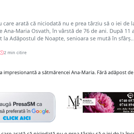
care arată că niciodată nu e prea târziu să o iei de l
e Ana-Maria Osvath, în vârstă de 76 de ani. După 11 a
it la Adăpostul de Noapte, senioara se mută în sfârș..
2 min citire
are arată că niciodată nu e prea târziu să o iei de la în