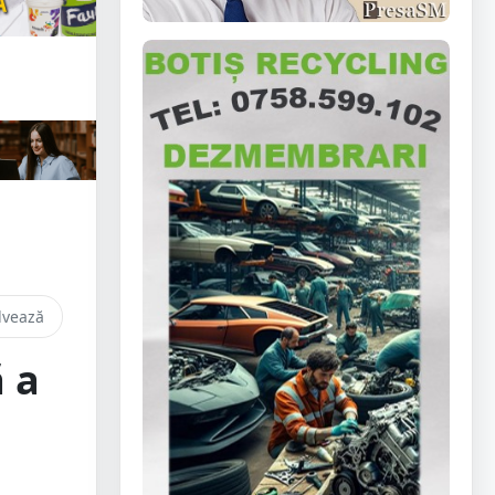
lvează
 a