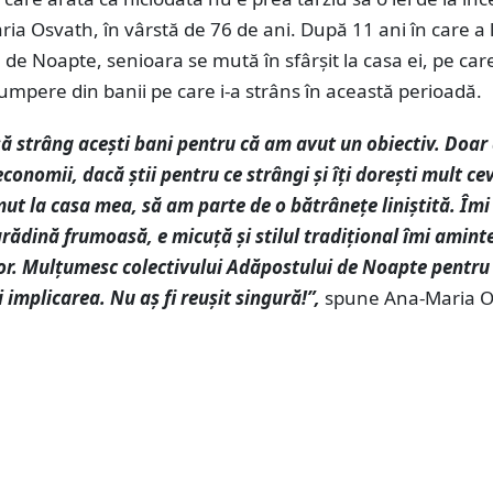
ia Osvath, în vârstă de 76 de ani. După 11 ani în care a 
 de Noapte, senioara se mută în sfârșit la casa ei, pe car
cumpere din banii pe care i-a strâns în această perioadă.
să strâng acești bani pentru că am avut un obiectiv. Doar
 economii, dacă știi pentru ce strângi și îți dorești mult c
ut la casa mea, să am parte de o bătrânețe liniștită. Îmi
grădină frumoasă, e micuță și stilul tradițional îmi amint
or. Mulțumesc colectivului Adăpostului de Noapte pentru
 implicarea. Nu aș fi reușit singură!”,
spune Ana-Maria O