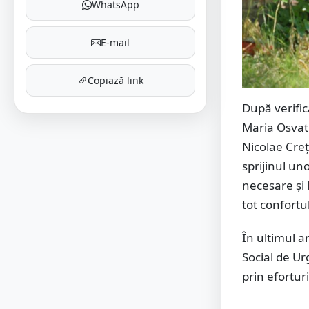
WhatsApp
E-mail
Copiază link
După verific
Maria Osvath
Nicolae Creț,
sprijinul un
necesare și 
tot confortul
În ultimul a
Social de Ur
prin efortur