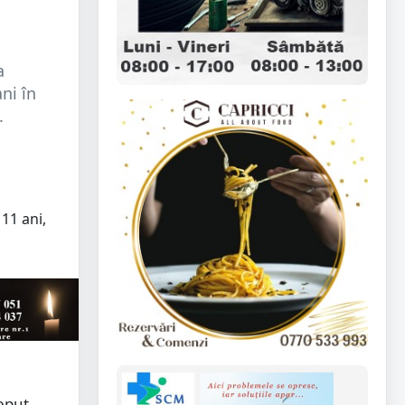
a
ni în
.
ceput