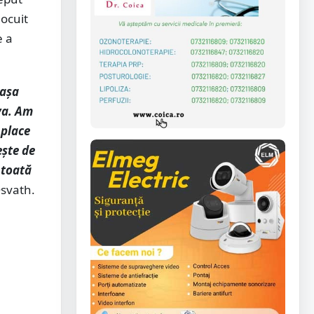
locuit
e a
 așa
eva. Am
 place
ește de
 toată
svath.