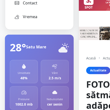
Contact
Vremea
28°
Satu Mare
Acasă
•
Actu
Actualitate
Umiditate
Vânt
48%
2.5 m/s
FOTO.
sătmă
Presiune
Nebulozitate
adăpo
1002.0 mb
cer senin