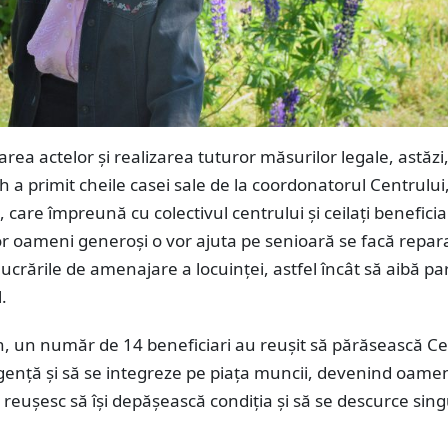
area actelor și realizarea tuturor măsurilor legale, astăzi
 a primit cheile casei sale de la coordonatorul Centrului
 care împreună cu colectivul centrului și ceilați beneficiar
or oameni generoși o vor ajuta pe senioară se facă repara
lucrările de amenajare a locuinței, astfel încât să aibă pa
.
n, un număr de 14 beneficiari au reușit să părăsească Ce
gență și să se integreze pe piața muncii, devenind oamen
i reușesc să își depășească condiția și să se descurce sing