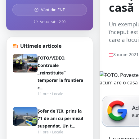
casă
Vânt din ENE
Actualizat: 12:00
Un exemplu 
început est
care a locu
Ultimele articole
8 iunie 2021
FOTO/VIDEO.
Controale
„reinstituite”
temporar la frontiera
c...
11 ore • Locale
Șofer de TIR, prins la
71 de ani cu permisul
suspendat. Un t...
11 ore • Locale
Un exemplu c