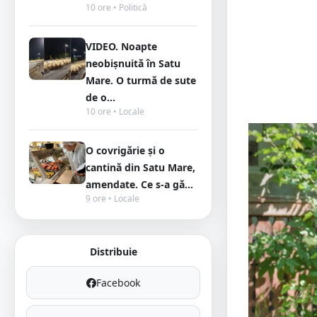
10 ore • Politică
VIDEO. Noapte
neobișnuită în Satu
Mare. O turmă de sute
de o...
10 ore • Locale
O covrigărie și o
cantină din Satu Mare,
amendate. Ce s-a gă...
9 ore • Locale
Distribuie
Facebook