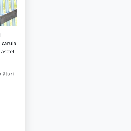
i
a căruia
 astfel
alături