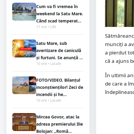
Cum va fi vremea în
weekend la Satu Mare.
Când scad temperat...
11 ore • Life
Sătmăreanca
Satu Mare, sub
munciți a av
avertizare de caniculă
a pierdut to
și furtuni. Se anunță ...
că a ajuns 
10 ore • Locale
În ultimii an
FOTO/VIDEO. Bilanțul
de care a împ
inconștienților! Zeci de
îndeplineasc
incendii și he...
10 ore • Locale
Mircea Govor, atac la
adresa premierului Ilie
Bolojan: „Româ...