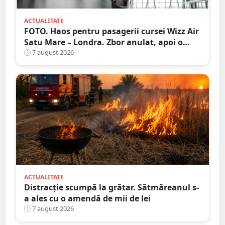
ACTUALITATE
FOTO. Haos pentru pasagerii cursei Wizz Air
Satu Mare – Londra. Zbor anulat, apoi o
nouă întârziere. Fără explicații clare
7 august 2026
ACTUALITATE
Distracție scumpă la grătar. Sătmăreanul s-
a ales cu o amendă de mii de lei
7 august 2026