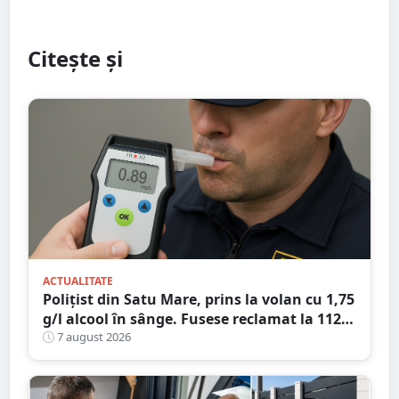
Citește și
ACTUALITATE
Polițist din Satu Mare, prins la volan cu 1,75
g/l alcool în sânge. Fusese reclamat la 112
că circula pe contrasens
7 august 2026