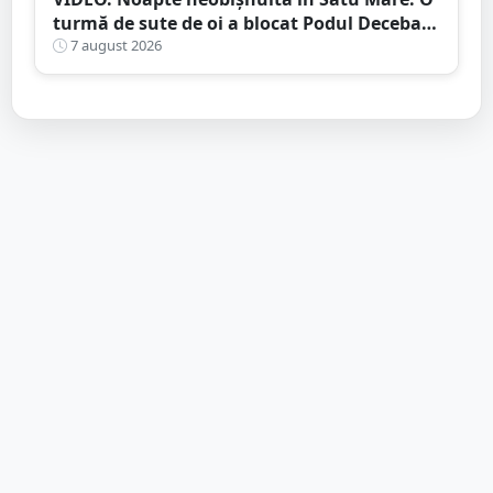
turmă de sute de oi a blocat Podul Decebal.
Gest de apreciat al ciobanului
7 august 2026