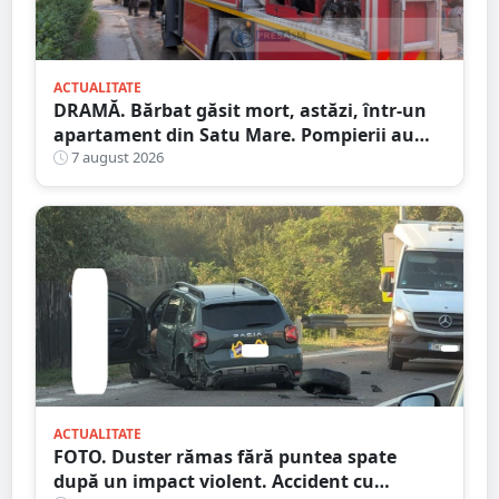
ACTUALITATE
DRAMĂ. Bărbat găsit mort, astăzi, într-un
apartament din Satu Mare. Pompierii au
spart ușa
7 august 2026
ACTUALITATE
FOTO. Duster rămas fără puntea spate
după un impact violent. Accident cu