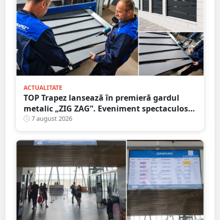
ACTUALITATE
TOP Trapez lansează în premieră gardul
metalic „ZIG ZAG”. Eveniment spectaculos
în Grădina Romei
7 august 2026