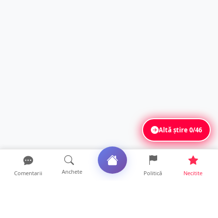
Altă știre
0/46
Anchete
Comentarii
Politică
Necitite
Ultimele articole