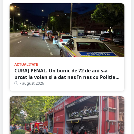
ACTUALITATE
CURAJ PENAL. Un bunic de 72 de ani s-a
urcat la volan și a dat nas în nas cu Poliția
Satu Mare
7 august 2026