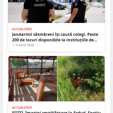
ACTUALITATE
Jandarmii sătmăreni își caută colegi. Peste
200 de locuri disponibile la instituțiile de
învățământ militar și de informații
4 iunie 2026
ACTUALITATE
FOTO. Imagini revoltătoare la Ardud. Spațiu