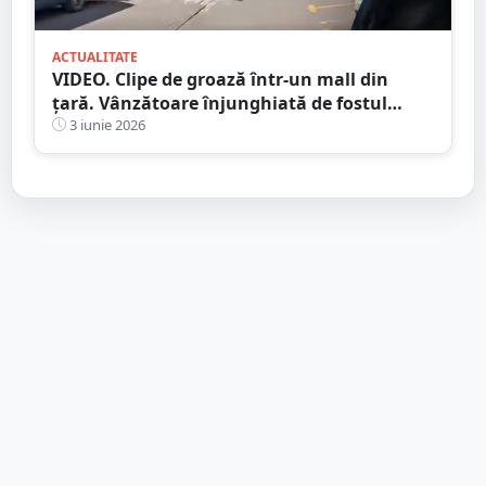
ACTUALITATE
VIDEO. Clipe de groază într-un mall din
țară. Vânzătoare înjunghiată de fostul
iubit. A urmărit-o cu cuțitul printre rafturi
3 iunie 2026