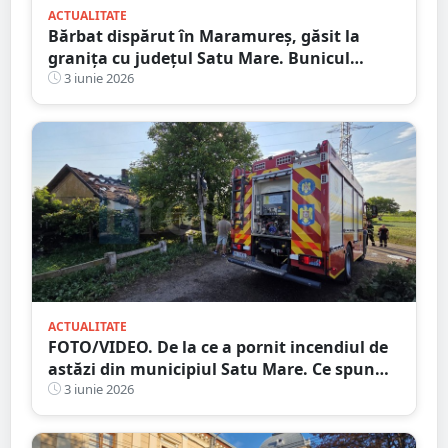
ACTUALITATE
Bărbat dispărut în Maramureș, găsit la
granița cu județul Satu Mare. Bunicul
plecase la căutat de ciuperci
3 iunie 2026
ACTUALITATE
FOTO/VIDEO. De la ce a pornit incendiul de
astăzi din municipiul Satu Mare. Ce spun
pompierii
3 iunie 2026