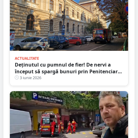
ACTUALITATE
Deținutul cu pumnul de fier! De nervi a
început să spargă bunuri prin Penitenciarul
Satu Mare
3 iunie 2026