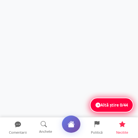
Altă știre
0/44
Anchete
Comentarii
Politică
Necitite