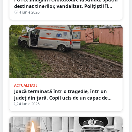
destinat tinerilor, vandalizat. Polițiștii îi
caută pe vinovați
4 iunie 2026
ACTUALITATE
Joacă terminată într-o tragedie, într-un
județ din țară. Copil ucis de un capac de
canalizare
4 iunie 2026