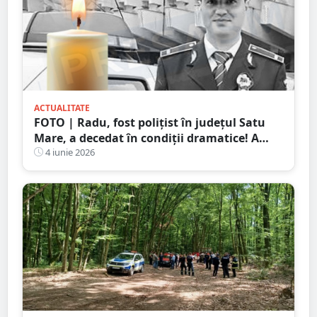
ACTUALITATE
FOTO | Radu, fost polițist în județul Satu
Mare, a decedat în condiții dramatice! A
murit la doar 38 de ani
4 iunie 2026