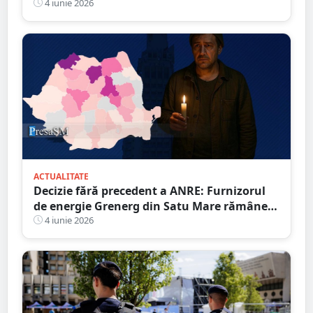
spital
4 iunie 2026
ACTUALITATE
Decizie fără precedent a ANRE: Furnizorul
de energie Grenerg din Satu Mare rămâne
fără licență. Peste 22.500 de clienți ”în aer”
4 iunie 2026