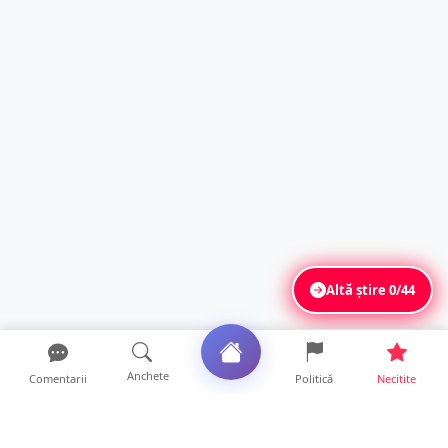
Altă știre
0/44
Anchete
Comentarii
Politică
Necitite