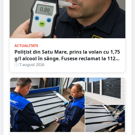
ACTUALITATE
Polițist din Satu Mare, prins la volan cu 1,75
g/l alcool în sânge. Fusese reclamat la 112
că circula pe contrasens
7 august 2026