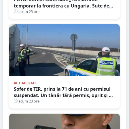
temporar la frontiera cu Ungaria. Sute de
persoane și mașini, verificate în județul
acum 23 ore
Satu Mare
ACTUALITATE
Șofer de TIR, prins la 71 de ani cu permisul
suspendat. Un tânăr fără permis, oprit și el
la Petea
acum 23 ore