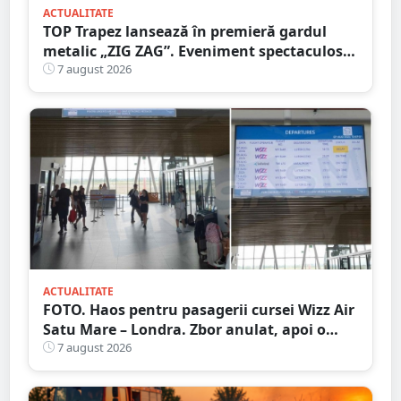
ACTUALITATE
TOP Trapez lansează în premieră gardul
metalic „ZIG ZAG”. Eveniment spectaculos
în Grădina Romei
7 august 2026
ACTUALITATE
FOTO. Haos pentru pasagerii cursei Wizz Air
Satu Mare – Londra. Zbor anulat, apoi o
nouă întârziere. Fără explicații clare
7 august 2026