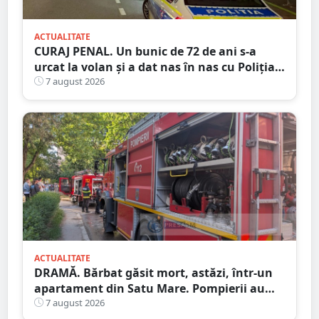
ACTUALITATE
CURAJ PENAL. Un bunic de 72 de ani s-a
urcat la volan și a dat nas în nas cu Poliția
Satu Mare
7 august 2026
ACTUALITATE
DRAMĂ. Bărbat găsit mort, astăzi, într-un
apartament din Satu Mare. Pompierii au
spart ușa
7 august 2026