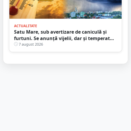
ACTUALITATE
Satu Mare, sub avertizare de caniculă și
furtuni. Se anunță vijelii, dar și temperaturi
ridicate. Avertizarea ANM
7 august 2026