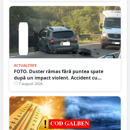
ACTUALITATE
FOTO. Duster rămas fără puntea spate
după un impact violent. Accident cu
implicarea unei mașini din Satu Mare
7 august 2026