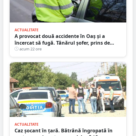
ACTUALITATE
A provocat două accidente în Oaș și a
încercat să fugă. Tânărul șofer, prins de
polițiștii sătmăreni. Încălcări grave ale
acum 22 ore
Codului Rutier
ACTUALITATE
Caz șocant în țară. Bătrână îngropată în