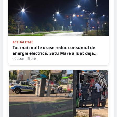
ACTUALITATE
Tot mai multe orașe reduc consumul de
energie electrică. Satu Mare a luat deja
măsuri. Cu ce soluții au venit ceilalți
acum 15 ore
primari