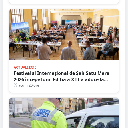
City Satu Mare
ACTUALITATE
Festivalul Internațional de Șah Satu Mare
2026 începe luni. Ediția a XIII-a aduce la
start peste 120 de participanți și șahiști din
acum 20 ore
șase țări.