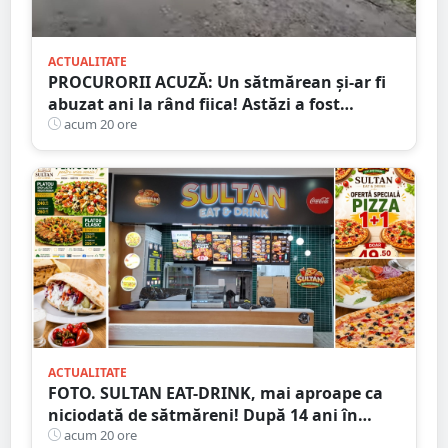
ACTUALITATE
PROCURORII ACUZĂ: Un sătmărean și-ar fi
abuzat ani la rând fiica! Astăzi a fost
arestat!
acum 20 ore
ACTUALITATE
FOTO. SULTAN EAT-DRINK, mai aproape ca
niciodată de sătmăreni! După 14 ani în
Micro 17, și-a deschis porțile în Shopping
acum 20 ore