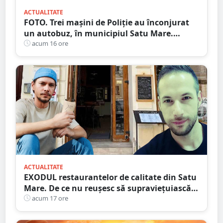
ACTUALITATE
FOTO. Trei mașini de Poliție au înconjurat
un autobuz, în municipiul Satu Mare.
Ambulanța, la fața locului
acum 16 ore
ACTUALITATE
EXODUL restaurantelor de calitate din Satu
Mare. De ce nu reușesc să supraviețuiască
localurile cu adevărat speciale?
acum 17 ore