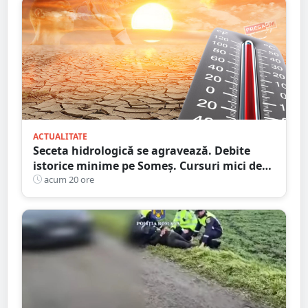
ACTUALITATE
Seceta hidrologică se agravează. Debite
istorice minime pe Someș. Cursuri mici de
ape au secat
acum 20 ore