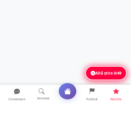
Altă știre
0/49
Anchete
Comentarii
Politică
Necitite
Ultimele articole