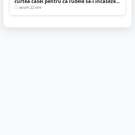
curtea casei pentru ca rudele să-i încaseze
pensia
acum 22 ore