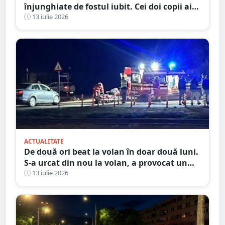
înjunghiate de fostul iubit. Cei doi copii ai
femeii, luați în plasament
13 iulie 2026
ACTUALITATE
De două ori beat la volan în doar două luni.
S-a urcat din nou la volan, a provocat un
accident și ajunge la închisoare
13 iulie 2026