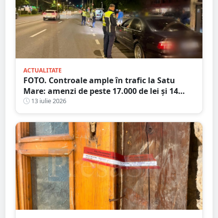
ACTUALITATE
FOTO. Controale ample în trafic la Satu
Mare: amenzi de peste 17.000 de lei și 14
certificate de înmatriculare reținute. Trei
13 iulie 2026
șoferi s-au ales cu dosare penale