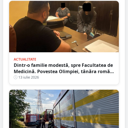
ACTUALITATE
Dintr-o familie modestă, spre Facultatea de
Medicină. Povestea Olimpiei, tânăra romă
care refuză să lase sărăcia să-i decidă
13 iulie 2026
viitorul