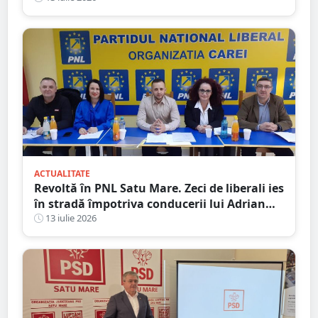
ACTUALITATE
Revoltă în PNL Satu Mare. Zeci de liberali ies
în stradă împotriva conducerii lui Adrian
Cozma, după schimbarea liderilor din Satu
13 iulie 2026
Mare și Carei