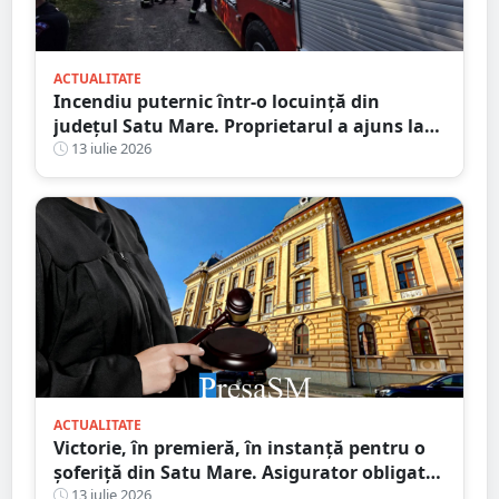
ACTUALITATE
Incendiu puternic într-o locuință din
județul Satu Mare. Proprietarul a ajuns la
spital după ce a inhalat fum
13 iulie 2026
ACTUALITATE
Victorie, în premieră, în instanță pentru o
șoferiță din Satu Mare. Asigurator obligat
să plătească integral daunele morale
13 iulie 2026