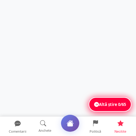
Altă știre
0/65
Anchete
Comentarii
Politică
Necitite