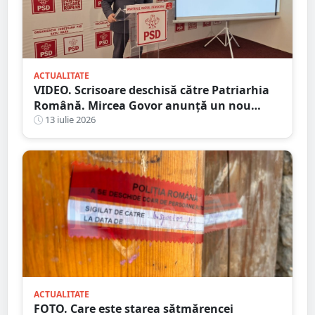
ACTUALITATE
VIDEO. Scrisoare deschisă către Patriarhia
Română. Mircea Govor anunță un nou
demers împotriva deputatului Adrian
13 iulie 2026
Cozma
ACTUALITATE
FOTO. Care este starea sătmărencei