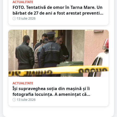
ACTUALITATE
FOTO. Tentativă de omor în Tarna Mare. Un
bărbat de 27 de ani a fost arestat preventiv
după ce și-ar fi atacat concubina cu un cuțit
13 iulie 2026
ACTUALITATE
Își supraveghea soția din mașină și îi
fotografia locuința. A amenințat că
incendiază mașina ”amantului”
13 iulie 2026