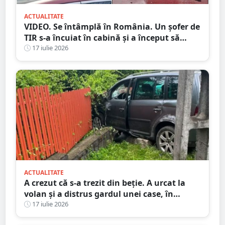
ACTUALITATE
VIDEO. Se întâmplă în România. Un șofer de
TIR s-a încuiat în cabină și a început să
arunce cu obiecte în trecători. Au intervenit
17 iulie 2026
mascații
ACTUALITATE
A crezut că s-a trezit din beție. A urcat la
volan și a distrus gardul unei case, în
județul Satu Mare
17 iulie 2026