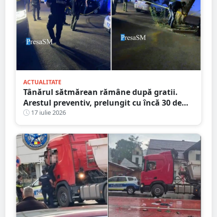
ACTUALITATE
Tânărul sătmărean rămâne după gratii.
Arestul preventiv, prelungit cu încă 30 de
zile în dosarul morții de la Ștrandul Satu
17 iulie 2026
Mare