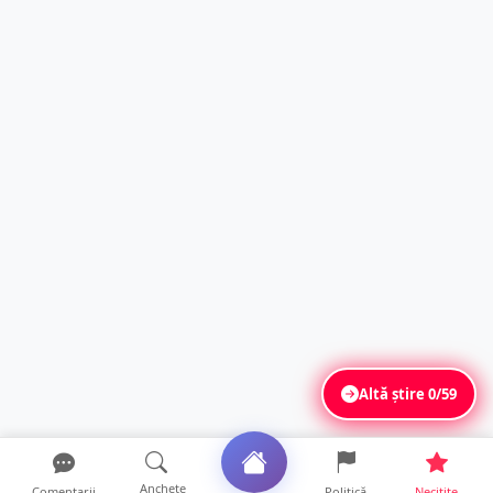
Altă știre
0/59
Anchete
Comentarii
Politică
Necitite