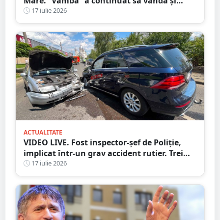
Mare. ”Vamba” a continuat să vândă și
după ce a fost prins
17 iulie 2026
ACTUALITATE
VIDEO LIVE. Fost inspector-șef de Poliție,
implicat într-un grav accident rutier. Trei
persoane au ajuns la spital
17 iulie 2026