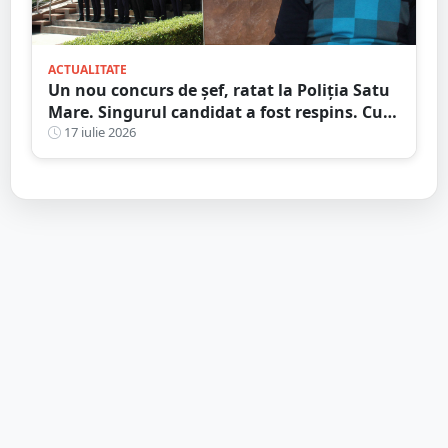
ACTUALITATE
Un nou concurs de șef, ratat la Poliția Satu
Mare. Singurul candidat a fost respins. Cum
se explică...
17 iulie 2026