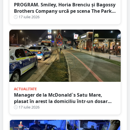
PROGRAM. Smiley, Horia Brenciu și Bagossy
Brothers Company urcă pe scena The Park
Festival. Trei zile de concerte la Carei
17 iulie 2026
ACTUALITATE
Manager de la McDonald`s Satu Mare,
plasat în arest la domiciliu într-un dosar
DIICOT de trafic de droguri
17 iulie 2026