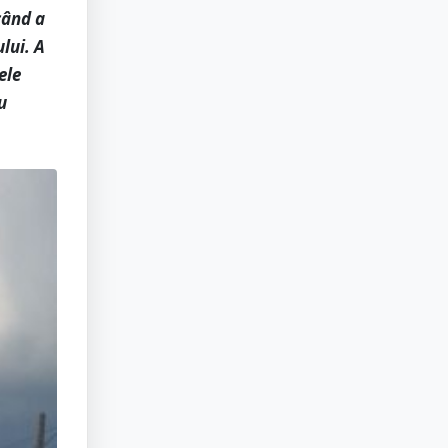
când a
lui. A
ele
u