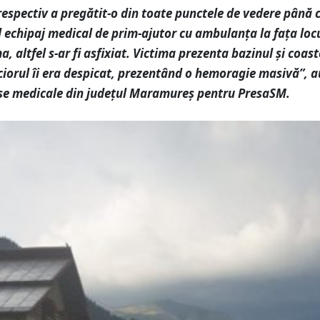
espectiv a pregătit-o din toate punctele de vedere până 
 echipaj medical de prim-ajutor cu ambulanța la fața locu
a, altfel s-ar fi asfixiat. Victima prezenta bazinul și coast
iciorul îi era despicat, prezentând o hemoragie masivă”, a
rse medicale din județul Maramureș pentru PresaSM.