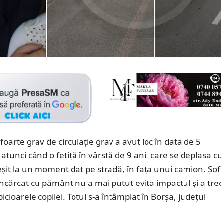
foarte grav de circulație grav a avut loc în data de 5
atunci când o fetiță în vârstă de 9 ani, care se deplasa c
 ieșit la un moment dat pe stradă, în fața unui camion. Șof
încărcat cu pământ nu a mai putut evita impactul și a tre
picioarele copilei. Totul s-a întâmplat în Borșa, județul
.