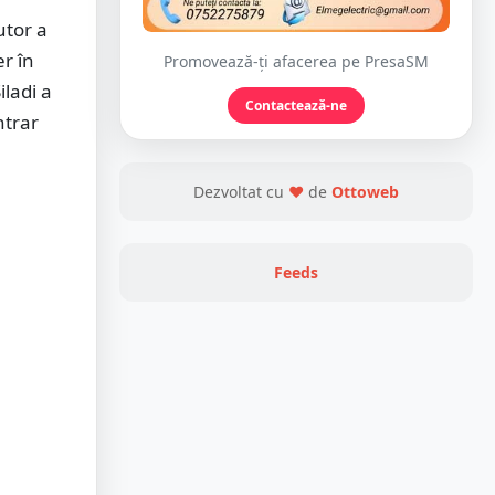
utor a
er în
Promovează-ți afacerea pe PresaSM
ladi a
Contactează-ne
ntrar
Dezvoltat cu
❤
de
Ottoweb
Feeds