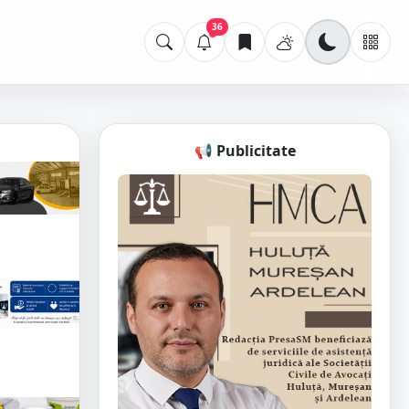
36
📢 Publicitate