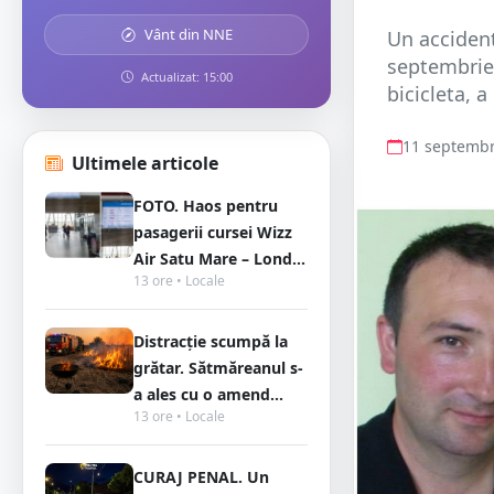
Vânt din NNE
Un accident
septembrie,
Actualizat: 15:00
bicicleta, a
11 septembr
Ultimele articole
FOTO. Haos pentru
pasagerii cursei Wizz
Air Satu Mare – Lond...
13 ore • Locale
Distracție scumpă la
grătar. Sătmăreanul s-
a ales cu o amend...
13 ore • Locale
CURAJ PENAL. Un