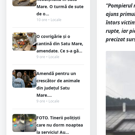
”Pompierul r
Mare. O turmă de sute
ajuns primul
de o...
10 ore • Locale
întors victim
rupte, iar p
O covrigărie și o
precizat su
cantină din Satu Mare,
amendate. Ce s-a gă...
9 ore • Locale
Amendă pentru un
crescător de animale
din județul Satu
Mare....
9 ore • Locale
FOTO. Tinerii polițiști
care nu dorm noaptea
la serviciu! Au...