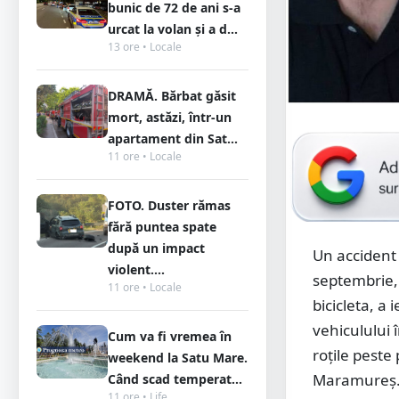
bunic de 72 de ani s-a
urcat la volan și a d...
13 ore • Locale
DRAMĂ. Bărbat găsit
mort, astăzi, într-un
apartament din Sat...
11 ore • Locale
FOTO. Duster rămas
fără puntea spate
după un impact
Un accident 
violent....
septembrie, 
11 ore • Locale
bicicleta, a
vehiculului 
Cum va fi vremea în
roțile peste 
weekend la Satu Mare.
Maramureș
Când scad temperat...
11 ore • Life