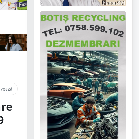
lvează
are
9