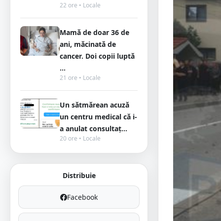
22 ore • Locale
Mamă de doar 36 de
ani, măcinată de
cancer. Doi copii luptă
...
21 ore • Locale
Un sătmărean acuză
un centru medical că i-
a anulat consultaț...
20 ore • Locale
Distribuie
Facebook