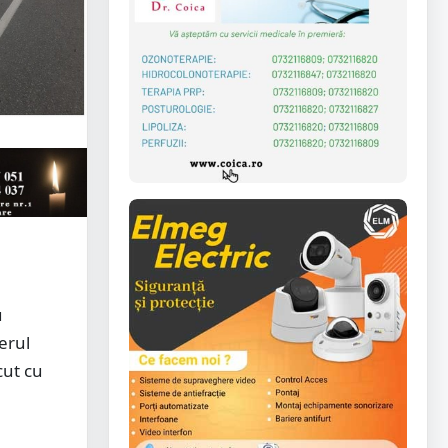
u
erul
cut cu