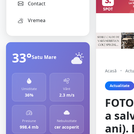
Contact
Vremea
33°
Satu Mare
Acasă
•
Actu
Actualitate
Umiditate
Vânt
36%
2.3 m/s
FOTO
a sal
Presiune
Nebulozitate
ani).
998.4 mb
cer acoperit