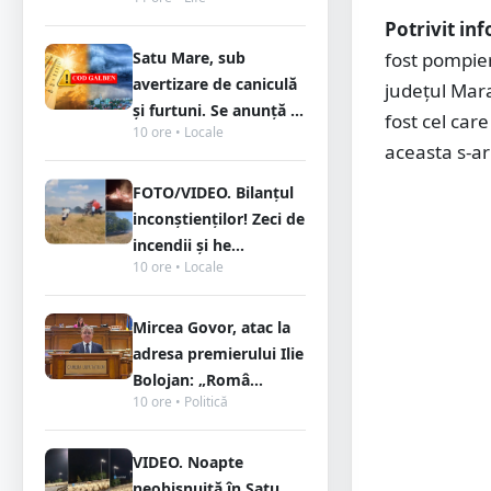
Potrivit in
fost pompier
Satu Mare, sub
avertizare de caniculă
județul Mar
și furtuni. Se anunță ...
fost cel care
10 ore • Locale
aceasta s-ar 
FOTO/VIDEO. Bilanțul
inconștienților! Zeci de
incendii și he...
10 ore • Locale
Mircea Govor, atac la
adresa premierului Ilie
Bolojan: „Româ...
10 ore • Politică
VIDEO. Noapte
neobișnuită în Satu