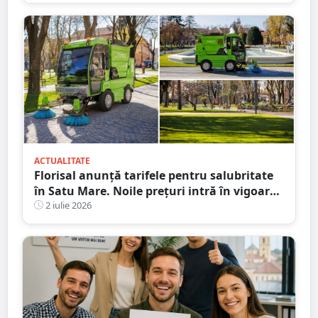
Postliceală „Henri Coandă” Satu Mare. Au
început înscrierile!
ACTUALITATE
Florisal anunță tarifele pentru salubritate
în Satu Mare. Noile prețuri intră în vigoare
de la 1 iulie
2 iulie 2026