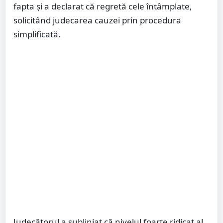
fapta și a declarat că regretă cele întâmplate,
solicitând judecarea cauzei prin procedura
simplificată.
Judecătorul a subliniat că nivelul foarte ridicat al