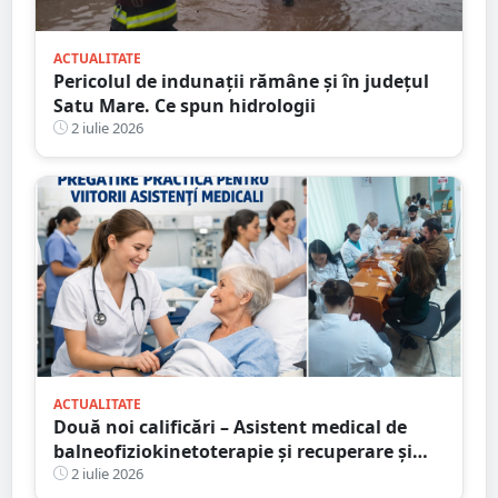
ACTUALITATE
Pericolul de indunații rămâne și în județul
Satu Mare. Ce spun hidrologii
2 iulie 2026
ACTUALITATE
Două noi calificări – Asistent medical de
balneofiziokinetoterapie și recuperare și
Asistent medical de radiologie – la Școala
2 iulie 2026