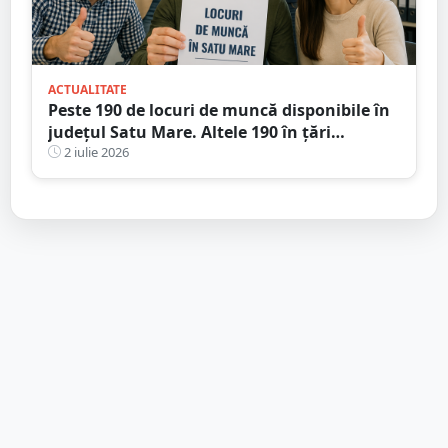
ACTUALITATE
Peste 190 de locuri de muncă disponibile în
județul Satu Mare. Altele 190 în țări
europene
2 iulie 2026