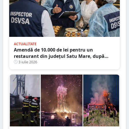
ACTUALITATE
Amendă de 10.000 de lei pentru un
restaurant din județul Satu Mare, după
verificările DSVSA
3 iulie 2026