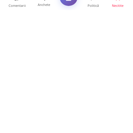
Anchete
Comentarii
Politică
Necitite
Ultimele articole
USR acuză: PSD face totul pentru ca
România să piardă miliar...
21 ore • Locale
Tot mai multe orașe reduc consumul de
energie electrică. Sat...
19 ore • Locale
ANCHETĂ | Directori de instituții din
subordinea Consiliului...
19 ore • Anchete
FOTO. Trei mașini de Poliție au înconjurat