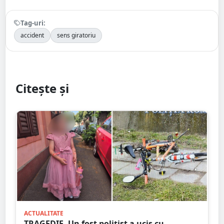
Tag-uri:
accident
sens giratoriu
Citește și
ACTUALITATE
TRAGEDIE. Un fost polițist a ucis cu