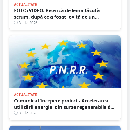
ACTUALITATE
FOTO/VIDEO. Biserică de lemn făcută
scrum, după ce a fosat lovită de un
TRĂSNET
3 iulie 2026
ACTUALITATE
Comunicat începere proiect - Accelerarea
utilizării energiei din surse regenerabile de
către proprietăți aparținând persoanelor
3 iulie 2026
fizice din județul Satu Mare - M SYS SRL