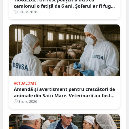
camionul o fetiță de 6 ani. Șoferul ar fi fugit
de la locul accidentului
3 iulie 2026
ACTUALITATE
Amendă și avertisment pentru crescători de
animale din Satu Mare. Veterinarii au fost
în control
3 iulie 2026