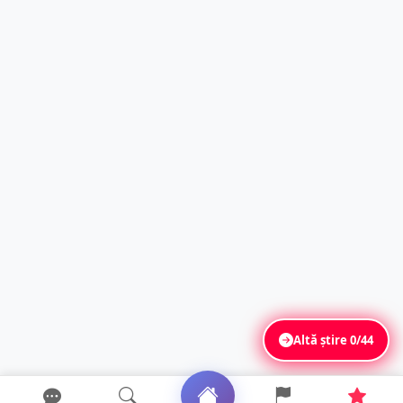
Altă știre
0/44