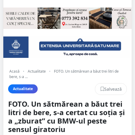
Acasă
•
Actualitate
•
FOTO. Un sătmărean a băut trei litri de
bere, s-a ...
Salvează
Actualitate
FOTO. Un sătmărean a băut trei
litri de bere, s-a certat cu soția și
a „zburat” cu BMW-ul peste
sensul giratoriu