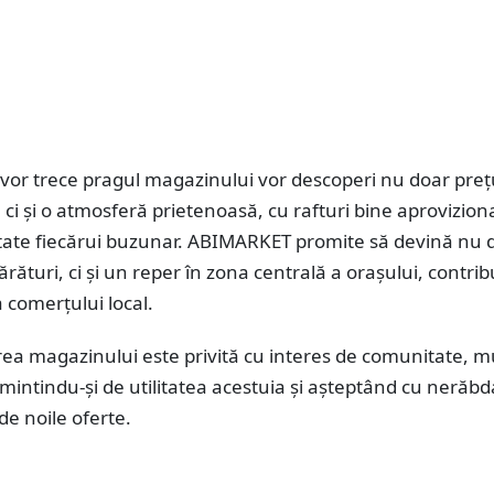
e vor trece pragul magazinului vor descoperi nu doar preț
 ci și o atmosferă prietenoasă, cu rafturi bine aproviziona
tate fiecărui buzunar. ABIMARKET promite să devină nu 
rături, ci și un reper în zona centrală a orașului, contrib
 comerțului local.
ea magazinului este privită cu interes de comunitate, mu
intindu-și de utilitatea acestuia și așteptând cu nerăbd
de noile oferte.