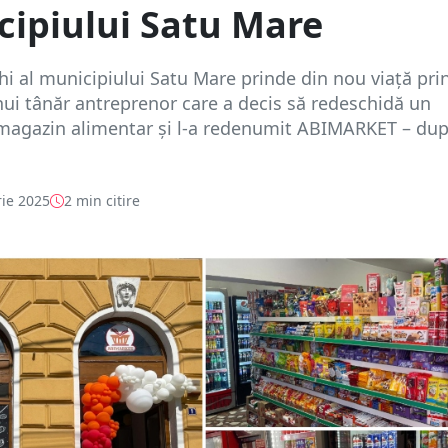
ipiului Satu Mare
hi al municipiului Satu Mare prinde din nou viață pri
unui tânăr antreprenor care a decis să redeschidă un
magazin alimentar și l-a redenumit ABIMARKET – du
ie 2025
2 min citire