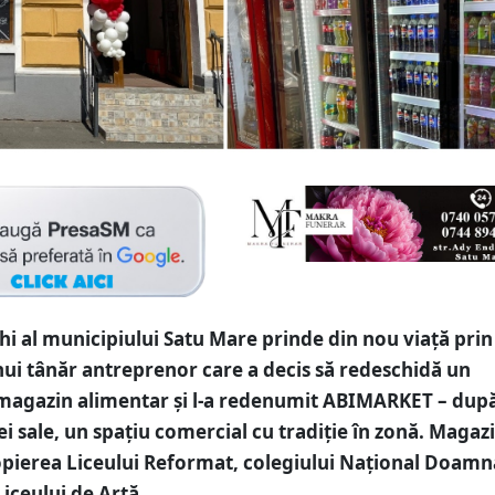
hi al municipiului Satu Mare prinde din nou viață prin
unui tânăr antreprenor care a decis să redeschidă un
magazin alimentar și l-a redenumit ABIMARKET – dup
ei sale, un spațiu comercial cu tradiție în zonă. Magaz
opierea Liceului Reformat, colegiului Național Doamn
 Liceului de Artă.