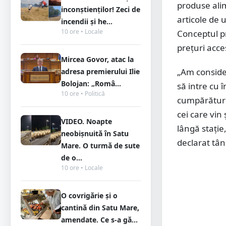
produse ali
inconștienților! Zeci de
articole de 
incendii și he...
10 ore • Locale
Conceptul pr
prețuri acce
Mircea Govor, atac la
„Am conside
adresa premierului Ilie
Bolojan: „Româ...
să intre cu î
10 ore • Politică
cumpărături 
cei care vin
VIDEO. Noapte
lângă stație,
neobișnuită în Satu
declarat tâ
Mare. O turmă de sute
de o...
10 ore • Locale
O covrigărie și o
cantină din Satu Mare,
amendate. Ce s-a gă...