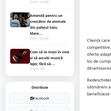
9 ore • Locale
Amendă pentru un
crescător de animale
din județul Satu
Mare....
9 ore • Locale
Clienții car
competitive,
Cum să te miști în voie
oferte adap
și să asculți muzică
loc de cumpă
lejer, fără să-...
dinamizarea
0 ore • Life
Redeschider
sătmăreni am
Distribuie
beneficieze 
Facebook