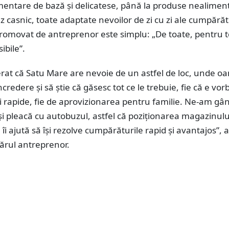
mentare de bază și delicatese, până la produse nealiment
uz casnic, toate adaptate nevoilor de zi cu zi ale cumpărăto
omovat de antreprenor este simplu: „De toate, pentru to
sibile”.
rat că Satu Mare are nevoie de un astfel de loc, unde o
ncredere și să știe că găsesc tot ce le trebuie, fie că e vor
rapide, fie de aprovizionarea pentru familie. Ne-am gând
 și pleacă cu autobuzul, astfel că poziționarea magazinulu
 îi ajută să își rezolve cumpărăturile rapid și avantajos”, a
nărul antreprenor.