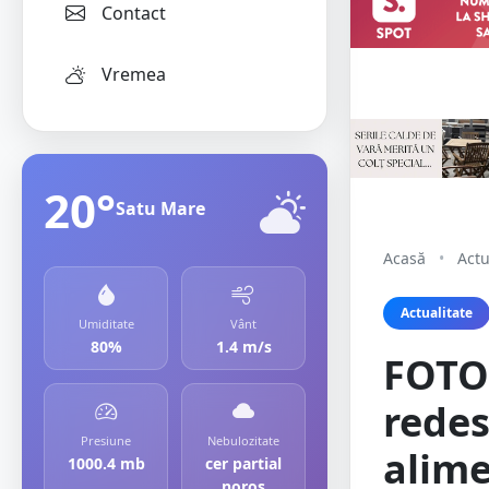
Contact
Vremea
20°
Satu Mare
Acasă
•
Actu
Actualitate
Umiditate
Vânt
80%
1.4 m/s
FOTO.
rede
Presiune
Nebulozitate
alime
1000.4 mb
cer partial
noros