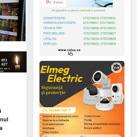
ă
inul
a