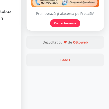
utobuz
Promovează-ți afacerea pe PresaSM
in
Contactează-ne
Dezvoltat cu
❤
de
Ottoweb
Feeds