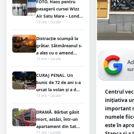
FOTO. Haos pentru
pasagerii cursei Wizz
Air Satu Mare – Lond...
13 ore • Locale
Distracție scumpă la
grătar. Sătmăreanul s-
a ales cu o amend...
13 ore • Locale
CURAJ PENAL. Un
bunic de 72 de ani s-a
urcat la volan și a d...
Centrul vec
13 ore • Locale
inițiativa 
important 
DRAMĂ. Bărbat găsit
numele fiic
mort, astăzi, într-un
este în apr
apartament din Sat...
11 ore • Locale
Stanca și a