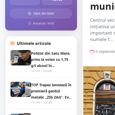
munic
Vânt din NNV
Centrul vec
Actualizat: 04:00
inițiativa 
important 
numele f...
Ultimele articole
15 septembr
Polițist din Satu Mare,
prins la volan cu 1,75
g/l alcool în...
19 ore • Locale
TOP Trapez lansează în
premieră gardul
metalic „ZIG ZAG”. Ev...
19 ore • Locale