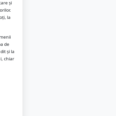
are și
rilor.
ți, la
amenii
ba de
it și la
i, chiar