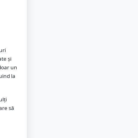
uri
te și
doar un
uind la
lți
are să