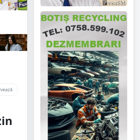
lvează
zin