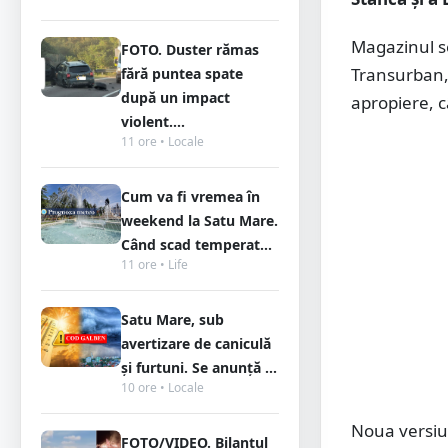
Magazinul se
FOTO. Duster rămas
Transurban, 
fără puntea spate
după un impact
apropiere, câ
violent....
11 ore • Locale
Cum va fi vremea în
weekend la Satu Mare.
Când scad temperat...
11 ore • Life
Satu Mare, sub
avertizare de caniculă
și furtuni. Se anunță ...
10 ore • Locale
Noua versiun
FOTO/VIDEO. Bilanțul