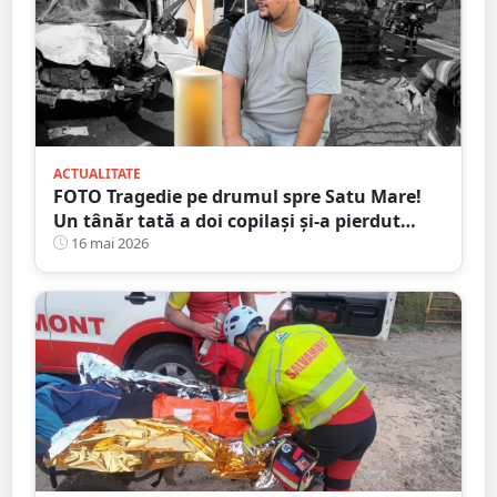
ACTUALITATE
FOTO Tragedie pe drumul spre Satu Mare!
Un tânăr tată a doi copilași și-a pierdut
viața într-un accident cumplit
16 mai 2026