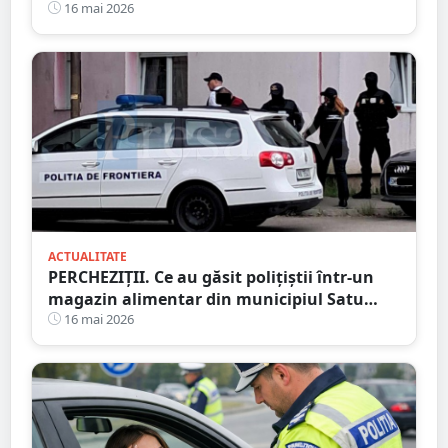
4 copilași
16 mai 2026
ACTUALITATE
PERCHEZIȚII. Ce au găsit polițiștii într-un
magazin alimentar din municipiul Satu
Mare
16 mai 2026