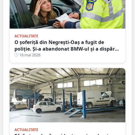
ACTUALITATE
O șoferiță din Negrești-Oaș a fugit de
poliție. Și-a abandonat BMW-ul și a dispărut
printre blocuri
16 mai 2026
ACTUALITATE