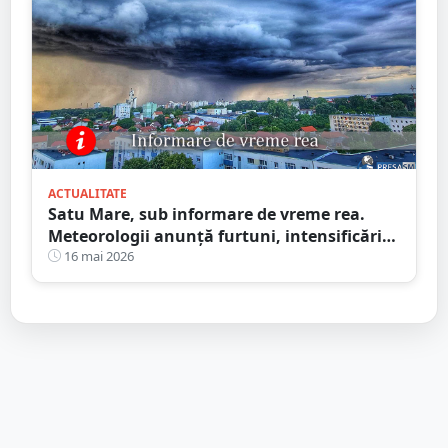
ACTUALITATE
Satu Mare, sub informare de vreme rea.
Meteorologii anunță furtuni, intensificări
de vânt și ploi în averse
16 mai 2026