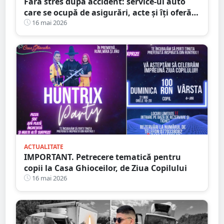
Fără stres după accident: service-ul auto
care se ocupă de asigurări, acte și îți oferă
mașină la schimb
16 mai 2026
ACTUALITATE
IMPORTANT. Petrecere tematică pentru
copii la Casa Ghioceilor, de Ziua Copilului
16 mai 2026