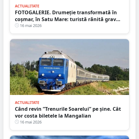
ACTUALITATE
FOTOGALERIE. Drumeție transformată în
coșmar, în Satu Mare: turistă rănită grav
după ce a alergat pe un traseu acoperit cu
16 mai 2026
frunze
ACTUALITATE
Când revin ”Trenurile Soarelui” pe şine. Cât
vor costa biletele la Mangalian
16 mai 2026