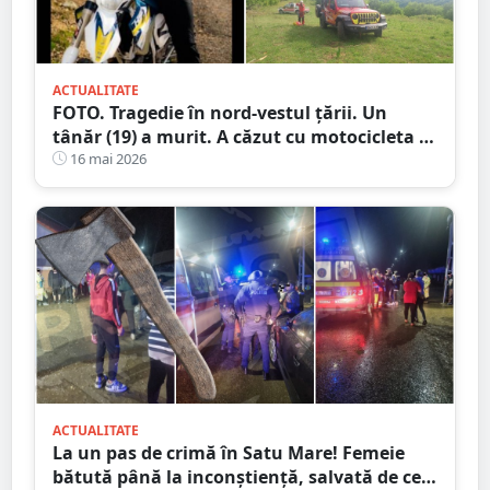
ACTUALITATE
FOTO. Tragedie în nord-vestul țării. Un
tânăr (19) a murit. A căzut cu motocicleta în
prăpastie
16 mai 2026
ACTUALITATE
La un pas de crimă în Satu Mare! Femeie
bătută până la inconștiență, salvată de cei