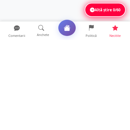
Altă știre
0/60
Anchete
Comentarii
Politică
Necitite
Ultimele articole
TRAGEDIE. Un tânăr român de doar 19 ani a
murit în timp ce c...
19 ore • Locale
Servicii de TOP în sănătate! Centru de
recuperare medicală P...
16 ore • Locale
Profit pe seama neatenției șoferilor. Un site