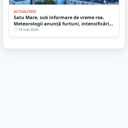
ACTUALITATE
Satu Mare, sub informare de vreme rea.
Meteorologii anunță furtuni, intensificări
de vânt și ploi în averse
16 mai 2026