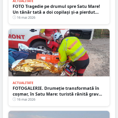
ACTUALITATE
FOTO Tragedie pe drumul spre Satu Mare!
Un tânăr tată a doi copilași și-a pierdut
viața într-un accident cumplit
16 mai 2026
ACTUALITATE
FOTOGALERIE. Drumeție transformată în
coșmar, în Satu Mare: turistă rănită grav
după ce a alergat pe un traseu acoperit cu
16 mai 2026
frunze