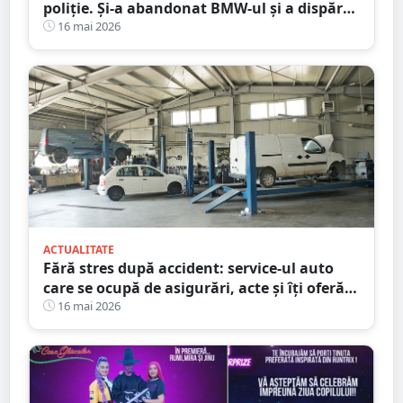
poliție. Și-a abandonat BMW-ul și a dispărut
printre blocuri
16 mai 2026
ACTUALITATE
Fără stres după accident: service-ul auto
care se ocupă de asigurări, acte și îți oferă
mașină la schimb
16 mai 2026