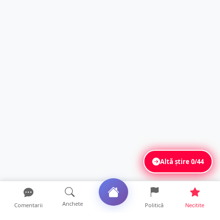
Altă știre
0/44
Anchete
Comentarii
Politică
Necitite