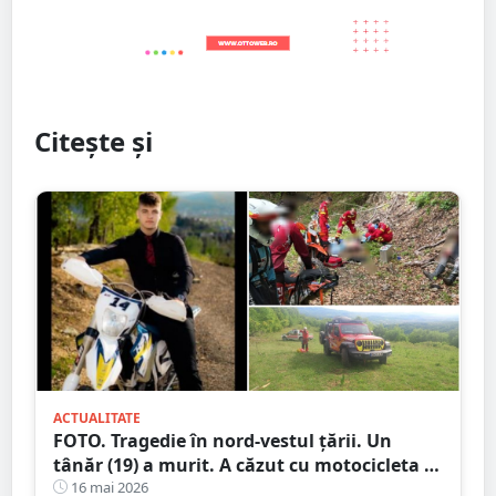
Citește și
ACTUALITATE
FOTO. Tragedie în nord-vestul țării. Un
tânăr (19) a murit. A căzut cu motocicleta în
prăpastie
16 mai 2026