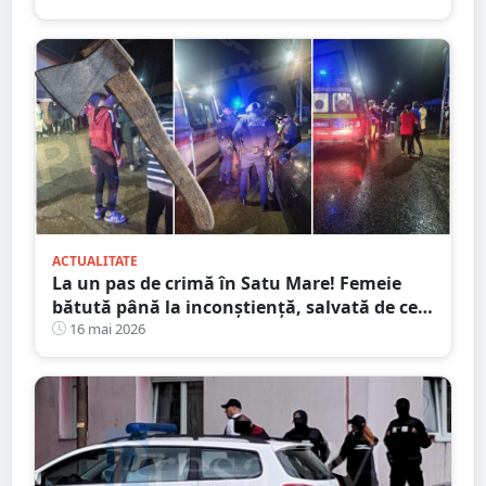
ACTUALITATE
La un pas de crimă în Satu Mare! Femeie
bătută până la inconștiență, salvată de cei
4 copilași
16 mai 2026